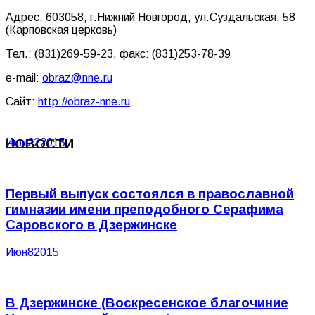
Адрес: 603058, г.Нижний Новгород, ул.Суздальская, 58
(Карповская церковь)
Тел.: (831)269-59-23, факс: (831)253-78-39
e-mail:
obraz@nne.ru
Сайт:
http://obraz-nne.ru
НОВОСТИ
Июн
22
2015
Первый выпуск состоялся в православной
гимназии имени преподобного Серафима
Саровского в Дзержинске
Июн
8
2015
В Дзержинске (Воскресенское благочиние