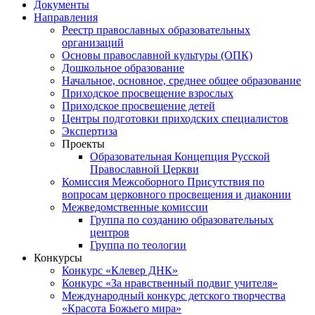
Документы
Направления
Реестр православных образовательных
организаций
Основы православной культуры (ОПК)
Дошкольное образование
Начальное, основное, среднее общее образование
Приходское просвещение взрослых
Приходское просвещение детей
Центры подготовки приходских специалистов
Экспертиза
Проекты
Образовательная Концепция Русской
Православной Церкви
Комиссия Межсоборного Присутствия по
вопросам церковного просвещения и диаконии
Межведомственные комиссии
Группа по созданию образовательных
центров
Группа по теологии
Конкурсы
Конкурс «Клевер ДНК»
Конкурс «За нравственный подвиг учителя»
Международный конкурс детского творчества
«Красота Божьего мира»