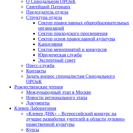
О Синодальном ОРОиК
Святейший Патриарх
Председатель отдела
Структура отдела
Сектор православных общеобразовательных
организаций
Сектор приходского просвещения
Сектор основ православной культуры
Канцелярия
Сектор мероприятий и конкурсов
Юридическая служба
Экспертный совет
Пресс-служба
Контакты
Задать вопрос специалистам Синодального
ОРОиК
Рождественские чтения
Международный этап в Москве
Новости регионального этапа
Документы
Клевер Лаборатория
«Клевер ДНК» – Всероссийский конкурс на
лучшие разработки учителей в области духовно-
нравственной культуры
Курсы