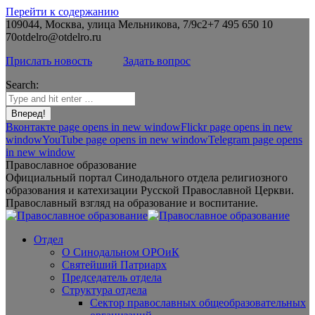
Перейти к содержанию
109044, Москва, улица Мельникова, 7/9с2
+7 495 650 10
70
otdelro@otdelro.ru
Прислать новость
Задать вопрос
Search:
Вконтакте page opens in new window
Flickr page opens in new
window
YouTube page opens in new window
Telegram page opens
in new window
Православное образование
Официальный портал Синодального отдела религиозного
образования и катехизации Русской Православной Церкви.
Православный взгляд на образование и воспитание.
Отдел
О Синодальном ОРОиК
Святейший Патриарх
Председатель отдела
Структура отдела
Сектор православных общеобразовательных