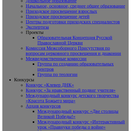
Дошкольное образование
Начальное, основное, среднее общее образование
Приходское просвещение взрослых
Приходское просвещение детей
Центры подготовки приходских специалистов
Экспертиза
Проекты
Образовательная Концепция Русской
Православной Церкви
Комиссия Межсоборного Присутствия по
вопросам церковного просвещения и диаконии
Межведомственные комиссии
Группа по созданию образовательных
центров
Группа по теологии
Конкурсы
Конкурс «Клевер ДНК»
Конкурс «За нравственный подвиг учителя»
Международный конкурс детского творчества
«Красота Божьего мира»
Архив конкурсов
Международный конкурс «Две столицы
Великой Победы!»
Международный конкурс «Интерактивный
урок «Правнуки победы о войне»