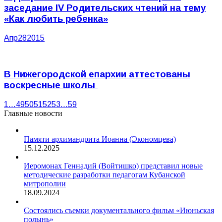
заседание IV Родительских чтений на тему
«Как любить ребенка»
Апр
28
2015
В Нижегородской епархии аттестованы
воскресные школы
1
…
49
50
51
52
53
…
59
Главные новости
Памяти архимандрита Иоанна (Экономцева)
15.12.2025
Иеромонах Геннадий (Войтишко) представил новые
методические разработки педагогам Кубанской
митрополии
18.09.2024
Состоялись съемки документального фильм «Июньская
полынь»