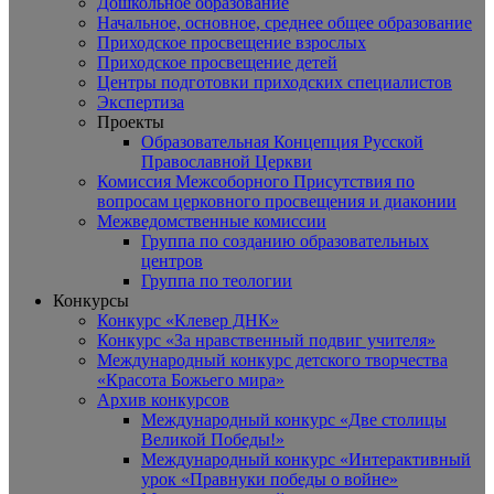
Дошкольное образование
Начальное, основное, среднее общее образование
Приходское просвещение взрослых
Приходское просвещение детей
Центры подготовки приходских специалистов
Экспертиза
Проекты
Образовательная Концепция Русской
Православной Церкви
Комиссия Межсоборного Присутствия по
вопросам церковного просвещения и диаконии
Межведомственные комиссии
Группа по созданию образовательных
центров
Группа по теологии
Конкурсы
Конкурс «Клевер ДНК»
Конкурс «За нравственный подвиг учителя»
Международный конкурс детского творчества
«Красота Божьего мира»
Архив конкурсов
Международный конкурс «Две столицы
Великой Победы!»
Международный конкурс «Интерактивный
урок «Правнуки победы о войне»