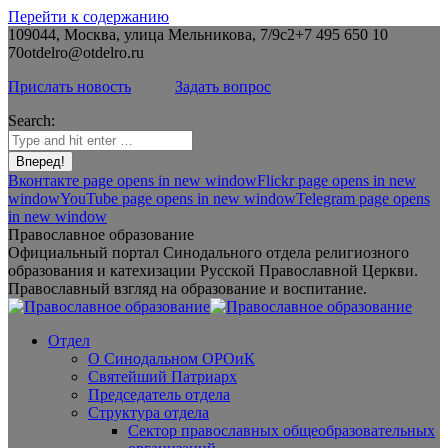
Перейти к содержанию
109044, Москва, улица Мельникова, 7/9с2
+7 495 650 10
70
otdelro@otdelro.ru
Прислать новость
Задать вопрос
Search:
Вконтакте page opens in new window
Flickr page opens in new
window
YouTube page opens in new window
Telegram page opens
in new window
Православное образование
Официальный портал Синодального отдела религиозного
образования и катехизации Русской Православной Церкви.
Православный взгляд на образование и воспитание.
Отдел
О Синодальном ОРОиК
Святейший Патриарх
Председатель отдела
Структура отдела
Сектор православных общеобразовательных