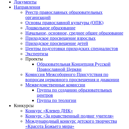
Документы
Направления
Реестр православных образовательных
организаций
Основы православной культуры (ОПК)
Дошкольное образование
Начальное, основное, среднее общее образование
Приходское просвещение взрослых
Приходское просвещение детей
Центры подготовки приходских специалистов
Экспертиза
Проекты
Образовательная Концепция Русской
Православной Церкви
Комиссия Межсоборного Присутствия по
вопросам церковного просвещения и диаконии
Межведомственные комиссии
Группа по созданию образовательных
центров
Группа по теологии
Конкурсы
Конкурс «Клевер ДНК»
Конкурс «За нравственный подвиг учителя»
Международный конкурс детского творчества
«Красота Божьего мира»