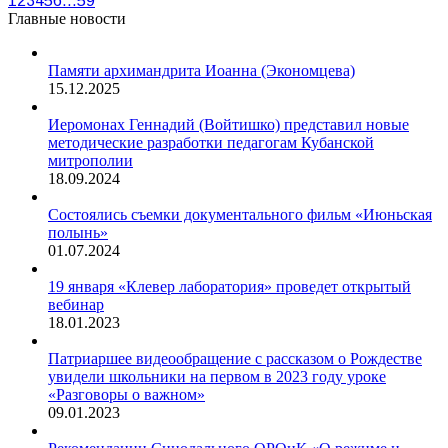
1
2
3
4
5
6
…
59
Главные новости
Памяти архимандрита Иоанна (Экономцева)
15.12.2025
Иеромонах Геннадий (Войтишко) представил новые
методические разработки педагогам Кубанской
митрополии
18.09.2024
Состоялись съемки документального фильм «Июньская
полынь»
01.07.2024
19 января «Клевер лаборатория» проведет открытый
вебинар
18.01.2023
Патриаршее видеообращение с рассказом о Рождестве
увидели школьники на первом в 2023 году уроке
«Разговоры о важном»
09.01.2023