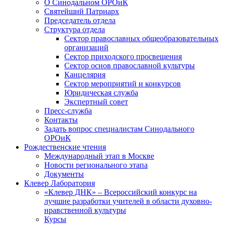
О Синодальном ОРОиК
Святейший Патриарх
Председатель отдела
Структура отдела
Сектор православных общеобразовательных
организаций
Сектор приходского просвещения
Сектор основ православной культуры
Канцелярия
Сектор мероприятий и конкурсов
Юридическая служба
Экспертный совет
Пресс-служба
Контакты
Задать вопрос специалистам Синодального
ОРОиК
Рождественские чтения
Международный этап в Москве
Новости регионального этапа
Документы
Клевер Лаборатория
«Клевер ДНК» – Всероссийский конкурс на
лучшие разработки учителей в области духовно-
нравственной культуры
Курсы