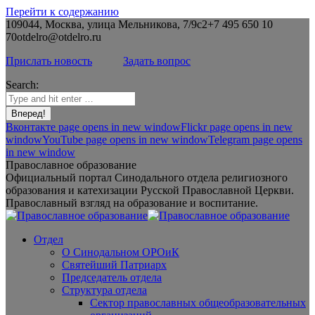
Перейти к содержанию
109044, Москва, улица Мельникова, 7/9с2
+7 495 650 10
70
otdelro@otdelro.ru
Прислать новость
Задать вопрос
Search:
Вконтакте page opens in new window
Flickr page opens in new
window
YouTube page opens in new window
Telegram page opens
in new window
Православное образование
Официальный портал Синодального отдела религиозного
образования и катехизации Русской Православной Церкви.
Православный взгляд на образование и воспитание.
Отдел
О Синодальном ОРОиК
Святейший Патриарх
Председатель отдела
Структура отдела
Сектор православных общеобразовательных