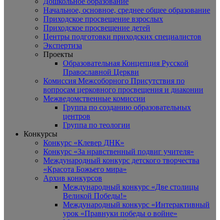
Дошкольное образование
Начальное, основное, среднее общее образование
Приходское просвещение взрослых
Приходское просвещение детей
Центры подготовки приходских специалистов
Экспертиза
Проекты
Образовательная Концепция Русской
Православной Церкви
Комиссия Межсоборного Присутствия по
вопросам церковного просвещения и диаконии
Межведомственные комиссии
Группа по созданию образовательных
центров
Группа по теологии
Конкурсы
Конкурс «Клевер ДНК»
Конкурс «За нравственный подвиг учителя»
Международный конкурс детского творчества
«Красота Божьего мира»
Архив конкурсов
Международный конкурс «Две столицы
Великой Победы!»
Международный конкурс «Интерактивный
урок «Правнуки победы о войне»