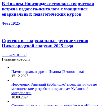
В Нижнем Новгороде состоялась творческая
встреча педагога-психолога с учащимися
епархиальных педагогических курсов
Фев
25
2025
Сретенские епархиальные детские чтения
Нижегородской епархии 2025 года
1
…
6
7
8
9
10
…
59
Главные новости
Памяти архимандрита Иоанна (Экономцева)
15.12.2025
Иеромонах Геннадий (Войтишко) представил новые
методические разработки педагогам Кубанской
митрополии
18.09.2024
Состоялись съемки документального фильм «Июньская