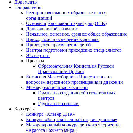
Документы
Направления
Реестр православных образовательных
организаций
Основы православной культуры (ОПК)
Дошкольное образование
Начальное, основное, среднее общее образование
Приходское просвещение взрослых
Приходское просвещение детей
Центры подготовки приходских специалистов
Экспертиза
Проекты
Образовательная Концепция Русской
Православной Церкви
Комиссия Межсоборного Присутствия по
вопросам церковного просвещения и диаконии
Межведомственные комиссии
Группа по созданию образовательных
центров
Группа по теологии
Конкурсы
Конкурс «Клевер ДНК»
Конкурс «За нравственный подвиг учителя»
Международный конкурс детского творчества
«Красота Божьего мира»