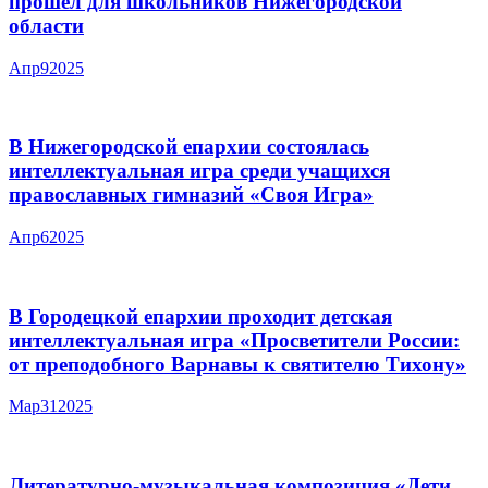
прошел для школьников Нижегородской
области
Апр
9
2025
В Нижегородской епархии состоялась
интеллектуальная игра среди учащихся
православных гимназий «Своя Игра»
Апр
6
2025
В Городецкой епархии проходит детская
интеллектуальная игра «Просветители России:
от преподобного Варнавы к святителю Тихону»
Мар
31
2025
Литературно-музыкальная композиция «Дети