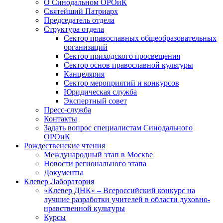
О Синодальном ОРОиК
Святейший Патриарх
Председатель отдела
Структура отдела
Сектор православных общеобразовательных
организаций
Сектор приходского просвещения
Сектор основ православной культуры
Канцелярия
Сектор мероприятий и конкурсов
Юридическая служба
Экспертный совет
Пресс-служба
Контакты
Задать вопрос специалистам Синодального
ОРОиК
Рождественские чтения
Международный этап в Москве
Новости регионального этапа
Документы
Клевер Лаборатория
«Клевер ДНК» – Всероссийский конкурс на
лучшие разработки учителей в области духовно-
нравственной культуры
Курсы