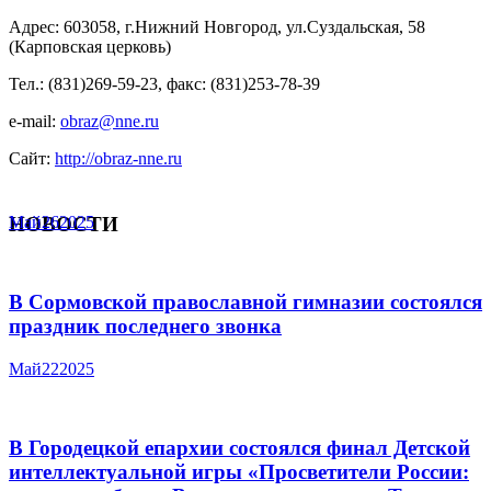
Адрес: 603058, г.Нижний Новгород, ул.Суздальская, 58
(Карповская церковь)
Тел.: (831)269-59-23, факс: (831)253-78-39
e-mail:
obraz@nne.ru
Сайт:
http://obraz-nne.ru
НОВОСТИ
Май
26
2025
В Сормовской православной гимназии состоялся
праздник последнего звонка
Май
22
2025
В Городецкой епархии состоялся финал Детской
интеллектуальной игры «Просветители России: