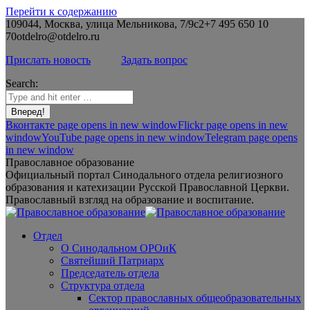
Перейти к содержанию
109044, Москва, улица Мельникова, 7/9с2
+7 495 650 10
70
otdelro@otdelro.ru
Прислать новость
Задать вопрос
Search:
Вконтакте page opens in new window
Flickr page opens in new
window
YouTube page opens in new window
Telegram page opens
in new window
Православное образование
Официальный портал Синодального отдела религиозного
образования и катехизации Русской Православной Церкви.
Православный взгляд на образование и воспитание.
Отдел
О Синодальном ОРОиК
Святейший Патриарх
Председатель отдела
Структура отдела
Сектор православных общеобразовательных