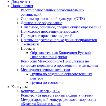
Документы
Направления
Реестр православных образовательных
организаций
Основы православной культуры (ОПК)
Дошкольное образование
Начальное, основное, среднее общее образование
Приходское просвещение взрослых
Приходское просвещение детей
Центры подготовки приходских специалистов
Экспертиза
Проекты
Образовательная Концепция Русской
Православной Церкви
Комиссия Межсоборного Присутствия по
вопросам церковного просвещения и диаконии
Межведомственные комиссии
Группа по созданию образовательных
центров
Группа по теологии
Конкурсы
Конкурс «Клевер ДНК»
Конкурс «За нравственный подвиг учителя»
Международный конкурс детского творчества
«Красота Божьего мира»