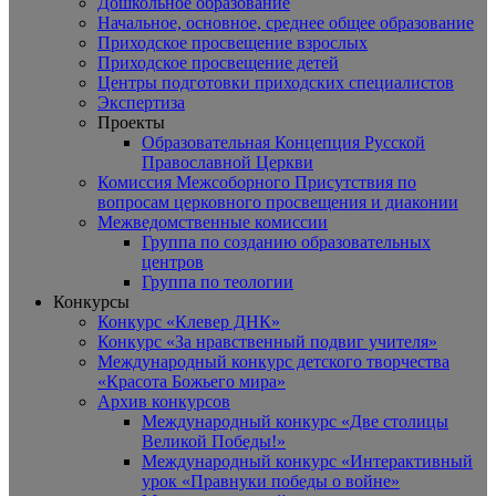
Дошкольное образование
Начальное, основное, среднее общее образование
Приходское просвещение взрослых
Приходское просвещение детей
Центры подготовки приходских специалистов
Экспертиза
Проекты
Образовательная Концепция Русской
Православной Церкви
Комиссия Межсоборного Присутствия по
вопросам церковного просвещения и диаконии
Межведомственные комиссии
Группа по созданию образовательных
центров
Группа по теологии
Конкурсы
Конкурс «Клевер ДНК»
Конкурс «За нравственный подвиг учителя»
Международный конкурс детского творчества
«Красота Божьего мира»
Архив конкурсов
Международный конкурс «Две столицы
Великой Победы!»
Международный конкурс «Интерактивный
урок «Правнуки победы о войне»