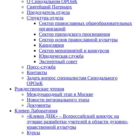
О Синодальном ОРОиК
Святейший Патриарх
Председатель отдела
Структура отдела
Сектор православных общеобразовательных
организаций
Сектор приходского просвещения
Сектор основ православной культуры
Канцелярия
Сектор мероприятий и конкурсов
Юридическая служба
Экспертный совет
Пресс-служба
Контакты
Задать вопрос специалистам Синодального
ОРОиК
Рождественские чтения
Международный этап в Москве
Новости регионального этапа
Документы
Клевер Лаборатория
«Клевер ДНК» – Всероссийский конкурс на
лучшие разработки учителей в области духовно-
нравственной культуры
Курсы