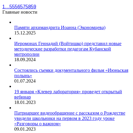
1
…
55
56
57
58
59
Главные новости
Памяти архимандрита Иоанна (Экономцева)
15.12.2025
Иеромонах Геннадий (Войтишко) представил новые
методические разработки педагогам Кубанской
митрополии
18.09.2024
Состоялись съемки документального фильм «Июньская
полынь»
01.07.2024
19 января «Клевер лаборатория» проведет открытый
вебинар
18.01.2023
Патриаршее видеообращение с рассказом о Рождестве
увидели школьники на первом в 2023 году уроке
«Разговоры о важном»
09.01.2023