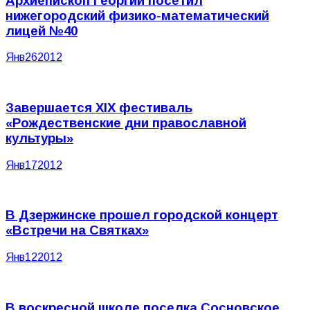
Архиепископ Георгий посетил
нижегородский физико-математический
лицей №40
Янв
26
2012
Завершается XIX фестиваль
«Рождественские дни православной
культуры»
Янв
17
2012
В Дзержинске прошел городской концерт
«Встречи на Святках»
Янв
12
2012
В воскресной школе поселка Сосновское