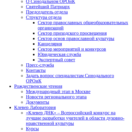
О Синодальном ОРОиК
Святейший Патриарх
Председатель отдела
Структура отдела
Сектор православных общеобразовательных
организаций
Сектор приходского просвещения
Сектор основ православной культуры
Канцелярия
Сектор мероприятий и конкурсов
Юридическая служба
Экспертный совет
Пресс-служба
Контакты
Задать вопрос специалистам Синодального
ОРОиК
Рождественские чтения
Международный этап в Москве
Новости регионального этапа
Документы
Клевер Лаборатория
«Клевер ДНК» – Всероссийский конкурс на
лучшие разработки учителей в области духовно-
нравственной культуры
Курсы