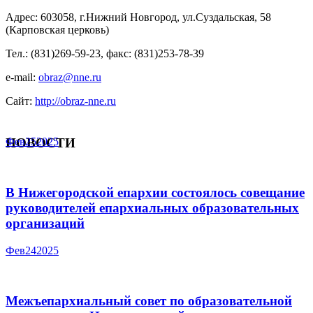
Адрес: 603058, г.Нижний Новгород, ул.Суздальская, 58
(Карповская церковь)
Тел.: (831)269-59-23, факс: (831)253-78-39
e-mail:
obraz@nne.ru
Сайт:
http://obraz-nne.ru
НОВОСТИ
Фев
25
2025
В Нижегородской епархии состоялось совещание
руководителей епархиальных образовательных
организаций
Фев
24
2025
Межъепархиальный совет по образовательной