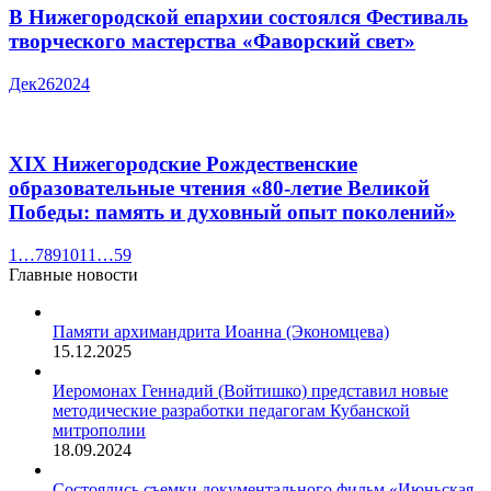
В Нижегородской епархии состоялся Фестиваль
творческого мастерства «Фаворский свет»
Дек
26
2024
XIX Нижегородские Рождественские
образовательные чтения «80-летие Великой
Победы: память и духовный опыт поколений»
1
…
7
8
9
10
11
…
59
Главные новости
Памяти архимандрита Иоанна (Экономцева)
15.12.2025
Иеромонах Геннадий (Войтишко) представил новые
методические разработки педагогам Кубанской
митрополии
18.09.2024
Состоялись съемки документального фильм «Июньская