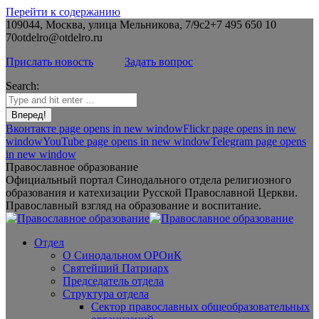
Перейти к содержанию
109044, Москва, улица Мельникова, 7/9с2
+7 495 650 10
70
otdelro@otdelro.ru
Прислать новость
Задать вопрос
Search:
Вконтакте page opens in new window
Flickr page opens in new
window
YouTube page opens in new window
Telegram page opens
in new window
Православное образование
Официальный портал Синодального отдела религиозного
образования и катехизации Русской Православной Церкви.
Православный взгляд на образование и воспитание.
Отдел
О Синодальном ОРОиК
Святейший Патриарх
Председатель отдела
Структура отдела
Сектор православных общеобразовательных