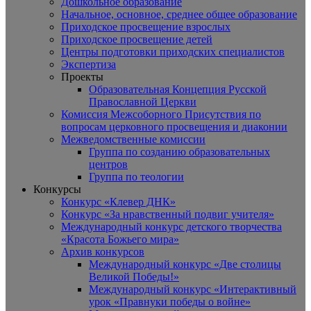
Дошкольное образование
Начальное, основное, среднее общее образование
Приходское просвещение взрослых
Приходское просвещение детей
Центры подготовки приходских специалистов
Экспертиза
Проекты
Образовательная Концепция Русской
Православной Церкви
Комиссия Межсоборного Присутствия по
вопросам церковного просвещения и диаконии
Межведомственные комиссии
Группа по созданию образовательных
центров
Группа по теологии
Конкурсы
Конкурс «Клевер ДНК»
Конкурс «За нравственный подвиг учителя»
Международный конкурс детского творчества
«Красота Божьего мира»
Архив конкурсов
Международный конкурс «Две столицы
Великой Победы!»
Международный конкурс «Интерактивный
урок «Правнуки победы о войне»