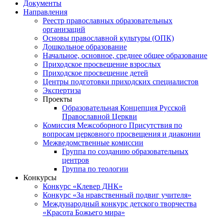
Документы
Направления
Реестр православных образовательных
организаций
Основы православной культуры (ОПК)
Дошкольное образование
Начальное, основное, среднее общее образование
Приходское просвещение взрослых
Приходское просвещение детей
Центры подготовки приходских специалистов
Экспертиза
Проекты
Образовательная Концепция Русской
Православной Церкви
Комиссия Межсоборного Присутствия по
вопросам церковного просвещения и диаконии
Межведомственные комиссии
Группа по созданию образовательных
центров
Группа по теологии
Конкурсы
Конкурс «Клевер ДНК»
Конкурс «За нравственный подвиг учителя»
Международный конкурс детского творчества
«Красота Божьего мира»