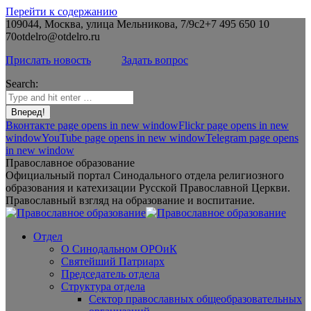
Перейти к содержанию
109044, Москва, улица Мельникова, 7/9с2
+7 495 650 10
70
otdelro@otdelro.ru
Прислать новость
Задать вопрос
Search:
Вконтакте page opens in new window
Flickr page opens in new
window
YouTube page opens in new window
Telegram page opens
in new window
Православное образование
Официальный портал Синодального отдела религиозного
образования и катехизации Русской Православной Церкви.
Православный взгляд на образование и воспитание.
Отдел
О Синодальном ОРОиК
Святейший Патриарх
Председатель отдела
Структура отдела
Сектор православных общеобразовательных