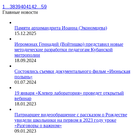
1
…
38
39
40
41
42
…
59
Главные новости
Памяти архимандрита Иоанна (Экономцева)
15.12.2025
Иеромонах Геннадий (Войтишко) представил новые
методические разработки педагогам Кубанской
митрополии
18.09.2024
Состоялись съемки документального фильм «Июньская
полынь»
01.07.2024
19 января «Клевер лаборатория» проведет открытый
вебинар
18.01.2023
Патриаршее видеообращение с рассказом о Рождестве
увидели школьники на первом в 2023 году уроке
«Разговоры о важном»
09.01.2023