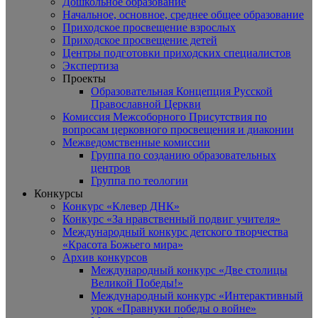
Дошкольное образование
Начальное, основное, среднее общее образование
Приходское просвещение взрослых
Приходское просвещение детей
Центры подготовки приходских специалистов
Экспертиза
Проекты
Образовательная Концепция Русской
Православной Церкви
Комиссия Межсоборного Присутствия по
вопросам церковного просвещения и диаконии
Межведомственные комиссии
Группа по созданию образовательных
центров
Группа по теологии
Конкурсы
Конкурс «Клевер ДНК»
Конкурс «За нравственный подвиг учителя»
Международный конкурс детского творчества
«Красота Божьего мира»
Архив конкурсов
Международный конкурс «Две столицы
Великой Победы!»
Международный конкурс «Интерактивный
урок «Правнуки победы о войне»