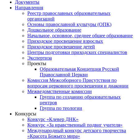
Документы
Направления
Реестр православных образовательных
организаций
Основы православной культуры (ОПК)
Дошкольное образование
Начальное, основное, среднее общее образование
Приходское просвещение взрослых
Приходское просвещение детей
Центры подготовки приходских специалистов
Экспертиза
Проекты
Образовательная Концепция Русской
Православной Церкви
Комиссия Межсоборного Присутствия по
вопросам церковного просвещения и диаконии
Межведомственные комиссии
Группа по созданию образовательных
центров
Группа по теологии
Конкурсы
Конкурс «Клевер ДНК»
Конкурс «За нравственный подвиг учителя»
Международный конкурс детского творчества
«Красота Божьего мира»