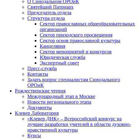
О Синодальном ОРОиК
Святейший Патриарх
Председатель отдела
Структура отдела
Сектор православных общеобразовательных
организаций
Сектор приходского просвещения
Сектор основ православной культуры
Канцелярия
Сектор мероприятий и конкурсов
Юридическая служба
Экспертный совет
Пресс-служба
Контакты
Задать вопрос специалистам Синодального
ОРОиК
Рождественские чтения
Международный этап в Москве
Новости регионального этапа
Документы
Клевер Лаборатория
«Клевер ДНК» – Всероссийский конкурс на
лучшие разработки учителей в области духовно-
нравственной культуры
Курсы