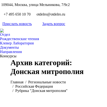
S
109044, Москва, улица Мельникова, 7/9с2
Вкон
page
Flickr
+7 495 650 10 70
otdelro@otdelro.ru
opens
page
YouT
in
opens
Прислать новость
Задать вопрос
page
new
Teleg
in
opens
wind
page
new
Отдел
in
opens
Рождественские чтения
wind
new
Клевер Лаборатория
in
wind
Документы
new
Направления
wind
Конкурсы
Архив категорий:
Донская митрополия
Вы здесь:
Главная
Pегиональные новости
Российская Федерация
Рубрика "Донская митрополия"