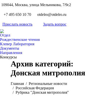
S
109044, Москва, улица Мельникова, 7/9с2
Вкон
page
Flickr
+7 495 650 10 70
otdelro@otdelro.ru
opens
page
YouT
in
opens
Прислать новость
Задать вопрос
page
new
Teleg
in
opens
wind
page
new
Отдел
in
opens
Рождественские чтения
wind
new
Клевер Лаборатория
in
wind
Документы
new
Направления
wind
Конкурсы
Архив категорий:
Донская митрополия
Вы здесь:
Главная
Pегиональные новости
Российская Федерация
Рубрика "Донская митрополия"