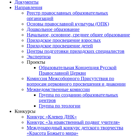
Документы
Направления
Реестр православных образовательных
организаций
Основы православной культуры (ОПК)
Дошкольное образование
Начальное, основное, среднее общее образование
Приходское просвещение взрослых
Приходское просвещение детей
Центры подготовки приходских специалистов
Экспертиза
Проекты
Образовательная Концепция Русской
Православной Церкви
Комиссия Межсоборного Присутствия по
вопросам церковного просвещения и диаконии
Межведомственные комиссии
Группа по созданию образовательных
центров
Группа по теологии
Конкурсы
Конкурс «Клевер ДНК»
Конкурс «За нравственный подвиг учителя»
Международный конкурс детского творчества
«Красота Божьего мира»