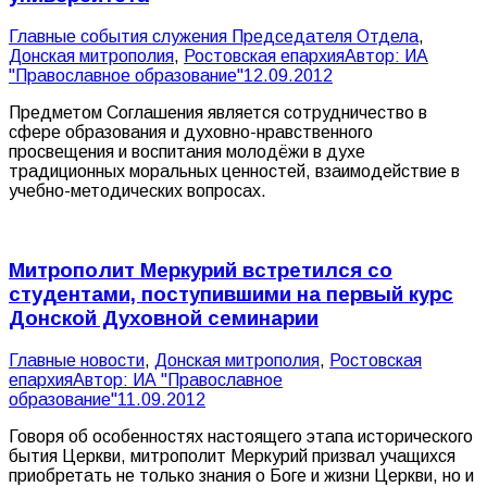
Главные события служения Председателя Отдела
,
Донская митрополия
,
Ростовская епархия
Автор:
ИА
"Православное образование"
12.09.2012
Предметом Соглашения является сотрудничество в
сфере образования и духовно-нравственного
просвещения и воспитания молодёжи в духе
традиционных моральных ценностей, взаимодействие в
учебно-методических вопросах.
Митрополит Меркурий встретился со
студентами, поступившими на первый курс
Донской Духовной семинарии
Главные новости
,
Донская митрополия
,
Ростовская
епархия
Автор:
ИА "Православное
образование"
11.09.2012
Говоря об особенностях настоящего этапа исторического
бытия Церкви, митрополит Меркурий призвал учащихся
приобретать не только знания о Боге и жизни Церкви, но и