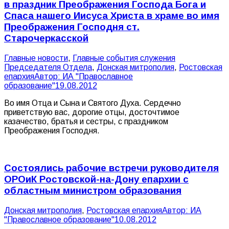
в праздник Преображения Господа Бога и
Спаса нашего Иисуса Христа в храме во имя
Преображения Господня ст.
Старочеркасской
Главные новости
,
Главные события служения
Председателя Отдела
,
Донская митрополия
,
Ростовская
епархия
Автор:
ИА "Православное
образование"
19.08.2012
Во имя Отца и Сына и Святого Духа. Сердечно
приветствую вас, дорогие отцы, досточтимое
казачество, братья и сестры, с праздником
Преображения Господня.
Состоялись рабочие встречи руководителя
ОРОиК Ростовской-на-Дону епархии с
областным министром образования
Донская митрополия
,
Ростовская епархия
Автор:
ИА
"Православное образование"
10.08.2012