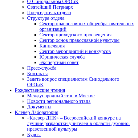
О Синодальном ОРОиК
Святейший Патриарх
Председатель отдела
Структура отдела
Сектор православных общеобразовательных
организаций
Сектор приходского просвещения
Сектор основ православной культуры
Канцелярия
Сектор мероприятий и конкурсов
Юридическая служба
Экспертный совет
Пресс-служба
Контакты
Задать вопрос специалистам Синодального
ОРОиК
Рождественские чтения
Международный этап в Москве
Новости регионального этапа
Документы
Клевер Лаборатория
«Клевер ДНК» – Всероссийский конкурс на
лучшие разработки учителей в области духовно-
нравственной культуры
Курсы