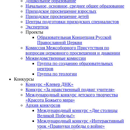
Дошкольное образование
Начальное, основное, среднее общее образование
Приходское просвещение взрослых
Приходское просвещение детей
Центры подготовки приходских специалистов
Экспертиза
Проекты
Образовательная Концепция Русской
Православной Церкви
Комиссия Межсоборного Присутствия по
вопросам церковного просвещения и диаконии
Межведомственные комиссии
Группа по созданию образовательных
центров
Группа по теологии
Конкурсы
Конкурс «Клевер ДНК»
Конкурс «За нравственный подвиг учителя»
Международный конкурс детского творчества
«Красота Божьего мира»
Архив конкурсов
Международный конкурс «Две столицы
Великой Победы!»
Международный конкурс «Интерактивный
урок «Правнуки победы о войне»