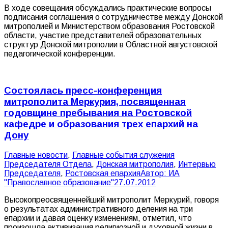
В ходе совещания обсуждались практические вопросы
подписания соглашения о сотрудничестве между Донской
митрополией и Министерством образования Ростовской
области, участие представителей образовательных
структур Донской митрополии в Областной августовской
педагогической конференции.
Состоялась пресс-конференция
митрополита Меркурия, посвященная
годовщине пребывания на Ростовской
кафедре и образования трех епархий на
Дону
Главные новости
,
Главные события служения
Председателя Отдела
,
Донская митрополия
,
Интервью
Председателя
,
Ростовская епархия
Автор:
ИА
"Православное образование"
27.07.2012
Высокопреосвященнейший митрополит Меркурий, говоря
о результатах административного деления на три
епархии и давая оценку изменениям, отметил, что
произошла активизация религиозной и духовной жизни в