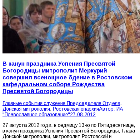
В канун праздника Успения Пресвятой
Богородицы митрополит Меркурий
совершил всенощное бдение в Ростовском
кафедральном соборе Рождества
Пресвятой Богородицы
Главные события служения Председателя Отдела
,
Донская митрополия
,
Ростовская епархия
Автор:
ИА
"Православное образование"
27.08.2012
27 августа 2012 года, в седмицу 13-ю по Пятидесятнице,
в канун праздника Успения Пресвятой Богородицы, Глава
Донской митрополии, митрополит Ростовский и