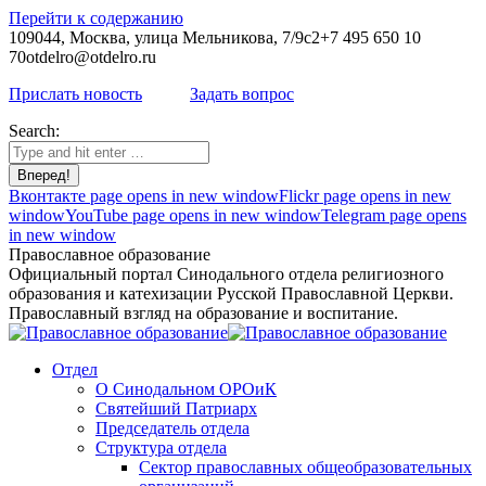
Перейти к содержанию
109044, Москва, улица Мельникова, 7/9с2
+7 495 650 10
70
otdelro@otdelro.ru
Прислать новость
Задать вопрос
Search:
Вконтакте page opens in new window
Flickr page opens in new
window
YouTube page opens in new window
Telegram page opens
in new window
Православное образование
Официальный портал Синодального отдела религиозного
образования и катехизации Русской Православной Церкви.
Православный взгляд на образование и воспитание.
Отдел
О Синодальном ОРОиК
Святейший Патриарх
Председатель отдела
Структура отдела
Сектор православных общеобразовательных