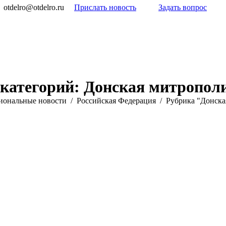
otdelro@otdelro.ru
Прислать новость
Задать вопрос
категорий:
Донская митропол
иональные новости
Российская Федерация
Рубрика "Донска