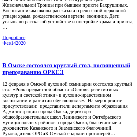
Живоначальной Троицы при бывшем приюте Бахрушиных.
Воспитанникам школы рассказали о рельефной церковной
утвари храма, рождественском вертепе, звоннице. Дети
услышали рассказ об устройстве и постройке храма и приюта,
…
Подробнее
Фев
14
2020
В Омске состоялся круглый стол, посвященный
преподаванию ОРКСЭ
12 февраля в Омской духовной семинарии состоялся круглый
стол «Роль предметной области «Основы религиозных
культур и светской этики» в духовно-нравственном
воспитании и развитии обучающихся». На мероприятии
присутствовали: представители департамента образования
Администрации города Омска; директора
общеобразовательных школ Ленинского и Октябрьского
муниципальных районов города Омска; благочинные и
духовенство Казанского и Знаменского благочиний.
Руководитель ОРОиК Омской епархии протоиерей…