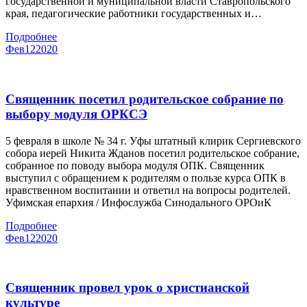
государственной и муниципальной власти Ставропольского
края, педагогические работники государственных и…
Подробнее
Фев
12
2020
Священник посетил родительское собрание по
выбору модуля ОРКСЭ
5 февраля в школе № 34 г. Уфы штатный клирик Сергиевского
собора иерей Никита Жданов посетил родительское собрание,
собранное по поводу выбора модуля ОПК. Священник
выступил с обращением к родителям о пользе курса ОПК в
нравственном воспитании и ответил на вопросы родителей.
Уфимская епархия / Инфослужба Синодального ОРОиК
Подробнее
Фев
12
2020
Священник провел урок о христианской
культуре