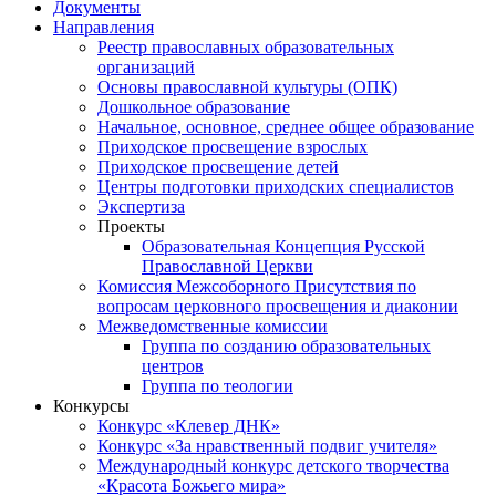
Документы
Направления
Реестр православных образовательных
организаций
Основы православной культуры (ОПК)
Дошкольное образование
Начальное, основное, среднее общее образование
Приходское просвещение взрослых
Приходское просвещение детей
Центры подготовки приходских специалистов
Экспертиза
Проекты
Образовательная Концепция Русской
Православной Церкви
Комиссия Межсоборного Присутствия по
вопросам церковного просвещения и диаконии
Межведомственные комиссии
Группа по созданию образовательных
центров
Группа по теологии
Конкурсы
Конкурс «Клевер ДНК»
Конкурс «За нравственный подвиг учителя»
Международный конкурс детского творчества
«Красота Божьего мира»