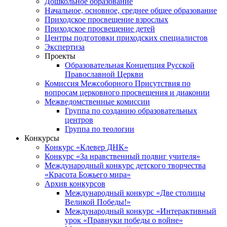
Дошкольное образование
Начальное, основное, среднее общее образование
Приходское просвещение взрослых
Приходское просвещение детей
Центры подготовки приходских специалистов
Экспертиза
Проекты
Образовательная Концепция Русской
Православной Церкви
Комиссия Межсоборного Присутствия по
вопросам церковного просвещения и диаконии
Межведомственные комиссии
Группа по созданию образовательных
центров
Группа по теологии
Конкурсы
Конкурс «Клевер ДНК»
Конкурс «За нравственный подвиг учителя»
Международный конкурс детского творчества
«Красота Божьего мира»
Архив конкурсов
Международный конкурс «Две столицы
Великой Победы!»
Международный конкурс «Интерактивный
урок «Правнуки победы о войне»