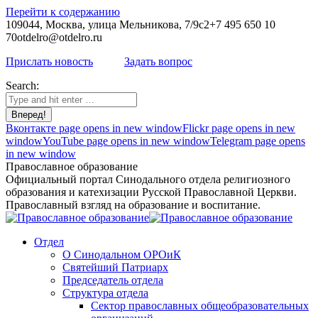
Перейти к содержанию
109044, Москва, улица Мельникова, 7/9с2
+7 495 650 10
70
otdelro@otdelro.ru
Прислать новость
Задать вопрос
Search:
Вконтакте page opens in new window
Flickr page opens in new
window
YouTube page opens in new window
Telegram page opens
in new window
Православное образование
Официальный портал Синодального отдела религиозного
образования и катехизации Русской Православной Церкви.
Православный взгляд на образование и воспитание.
Отдел
О Синодальном ОРОиК
Святейший Патриарх
Председатель отдела
Структура отдела
Сектор православных общеобразовательных