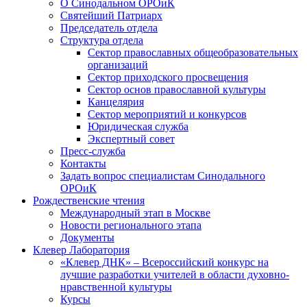
О Синодальном ОРОиК
Святейший Патриарх
Председатель отдела
Структура отдела
Сектор православных общеобразовательных
организаций
Сектор приходского просвещения
Сектор основ православной культуры
Канцелярия
Сектор мероприятий и конкурсов
Юридическая служба
Экспертный совет
Пресс-служба
Контакты
Задать вопрос специалистам Синодального
ОРОиК
Рождественские чтения
Международный этап в Москве
Новости регионального этапа
Документы
Клевер Лаборатория
«Клевер ДНК» – Всероссийский конкурс на
лучшие разработки учителей в области духовно-
нравственной культуры
Курсы