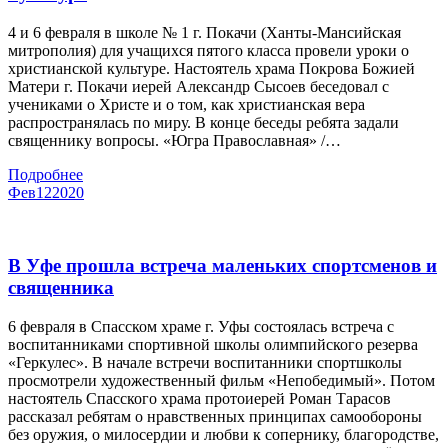
4 и 6 февраля в школе № 1 г. Покачи (Ханты-Мансийская
митрополия) для учащихся пятого класса провели уроки о
христианской культуре. Настоятель храма Покрова Божией
Матери г. Покачи иерей Александр Сысоев беседовал с
учениками о Христе и о том, как христианская вера
распространялась по миру. В конце беседы ребята задали
священнику вопросы. «Югра Православная» /…
Подробнее
Фев
12
2020
В Уфе прошла встреча маленьких спортсменов и
священника
6 февраля в Спасском храме г. Уфы состоялась встреча с
воспитанниками спортивной школы олимпийского резерва
«Геркулес». В начале встречи воспитанники спортшколы
просмотрели художественный фильм «Непобедимый». Потом
настоятель Спасского храма протоиерей Роман Тарасов
рассказал ребятам о нравственных принципах самообороны
без оружия, о милосердии и любви к сопернику, благородстве,