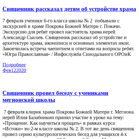
Священник рассказал детям об устройстве храма
7 февраля ученики 6-го класса школы № 2 побывали с
экскурсией в храме Покрова Божией Матери г. Покачи.
Экскурсию для ребят провел настоятель храма иерей
Александр Сысоев. Священник рассказал об устройстве и
архитектуре храма, иконописи и основных элементах икон.
Закончилась встреча чаепитием и ответами на вопросы ребят.
«Югра Православная» / Инфослужба Синодального ОРОиК
Подробнее
Фев
12
2020
Священник провел беседу с учениками
мегионской школы
7 февраля клирик храма Покрова Божией Матери г. Мегиона
иерей Илия Балабонкин принял участие в уроке на тему:
«Прощение. Как научиться прощать» в рамках курса
«Истоки» во 2-м классе школы № 2. В тот же день священник
провел серию культурологических бесед для учащихся 4-х