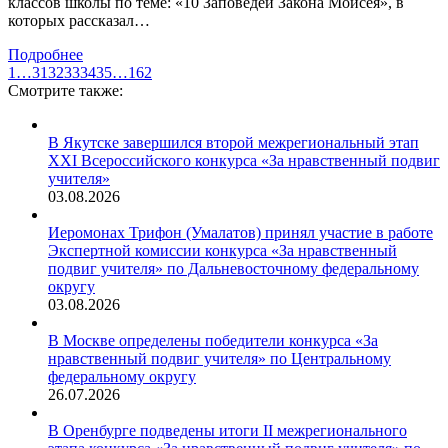
классов школы по теме: «10 Заповедей Закона Моисея», в
которых рассказал…
Подробнее
1
…
31
32
33
34
35
…
162
Смотрите также:
В Якутске завершился второй межрегиональный этап
XXI Всероссийского конкурса «За нравственный подвиг
учителя»
03.08.2026
Иеромонах Трифон (Умалатов) принял участие в работе
Экспертной комиссии конкурса «За нравственный
подвиг учителя» по Дальневосточному федеральному
округу
03.08.2026
В Москве определены победители конкурса «За
нравственный подвиг учителя» по Центральному
федеральному округу
26.07.2026
В Оренбурге подведены итоги II межрегионального