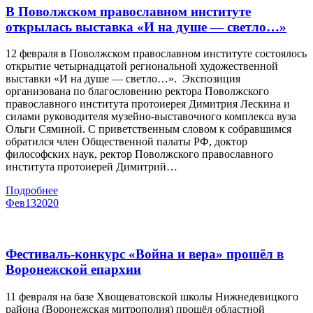
В Поволжском православном институте
открылась выставка «И на душе — светло…»
12 февраля в Поволжском православном институте состоялось
открытие четырнадцатой региональной художественной
выставки «И на душе — светло…». Экспозиция
организована по благословению ректора Поволжского
православного института протоиерея Димитрия Лескина и
силами руководителя музейно-выставочного комплекса вуза
Ольги Сяминой. С приветственным словом к собравшимся
обратился член Общественной палаты РФ, доктор
философских наук, ректор Поволжского православного
института протоиерей Димитрий…
Подробнее
Фев
13
2020
Фестиваль-конкурс «Война и вера» прошёл в
Воронежской епархии
11 февраля на базе Хвощеватовской школы Нижнедевицкого
района (Воронежская митрополия) прошёл областной