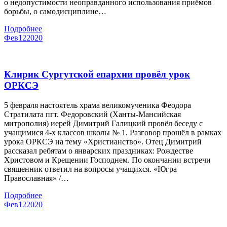
о недопустимости неоправданного использования приёмов
борьбы, о самодисциплине…
Подробнее
Фев
12
2020
Клирик Сургутской епархии провёл урок
ОРКСЭ
5 февраля настоятель храма великомученика Феодора
Стратилата пгт. Федоровский (Ханты-Мансийская
митрополия) иерей Димитрий Галицкий провёл беседу с
учащимися 4-х классов школы № 1. Разговор прошёл в рамках
урока ОРКСЭ на тему «Христианство». Отец Димитрий
рассказал ребятам о январских праздниках: Рождестве
Христовом и Крещении Господнем. По окончании встречи
священник ответил на вопросы учащихся. «Югра
Православная» /…
Подробнее
Фев
12
2020