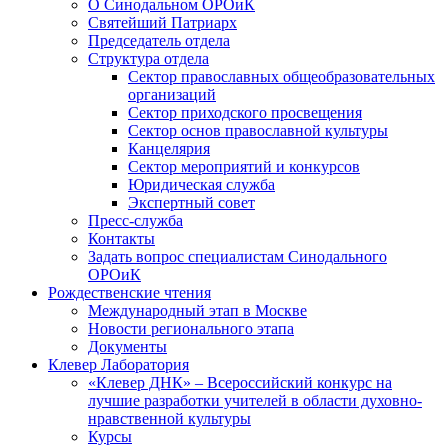
О Синодальном ОРОиК
Святейший Патриарх
Председатель отдела
Структура отдела
Сектор православных общеобразовательных
организаций
Сектор приходского просвещения
Сектор основ православной культуры
Канцелярия
Сектор мероприятий и конкурсов
Юридическая служба
Экспертный совет
Пресс-служба
Контакты
Задать вопрос специалистам Синодального
ОРОиК
Рождественские чтения
Международный этап в Москве
Новости регионального этапа
Документы
Клевер Лаборатория
«Клевер ДНК» – Всероссийский конкурс на
лучшие разработки учителей в области духовно-
нравственной культуры
Курсы