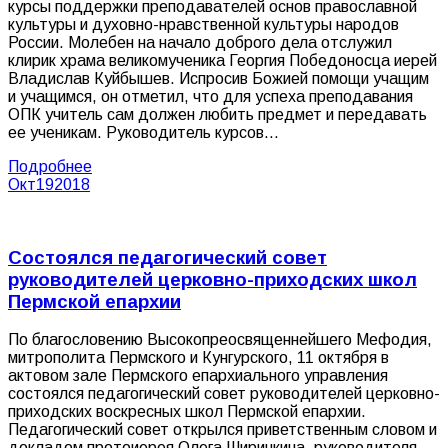
курсы поддержки преподавателей основ православной
культуры и духовно-нравственной культуры народов
России. Молебен на начало доброго дела отслужил
клирик храма великомученика Георгия Победоносца иерей
Владислав Куйбышев. Испросив Божией помощи учащим
и учащимся, он отметил, что для успеха преподавания
ОПК учитель сам должен любить предмет и передавать
ее ученикам. Руководитель курсов…
Подробнее
Окт
19
2018
Состоялся педагогический совет
руководителей церковно-приходских школ
Пермской епархии
По благословению Высокопреосвященнейшего Мефодия,
митрополита Пермского и Кунгурского, 11 октября в
актовом зале Пермского епархиального управления
состоялся педагогический совет руководителей церковно-
приходских воскресных школ Пермской епархии.
Педагогический совет открылся приветственным словом и
докладом протоиерея Олега Ширинкина, руководителя