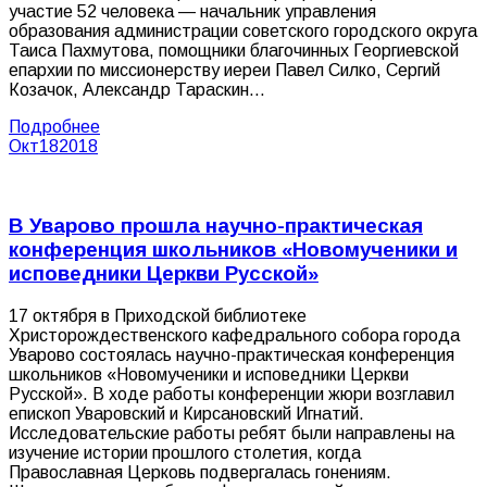
участие 52 человека — начальник управления
образования администрации советского городского округа
Таиса Пахмутова, помощники благочинных Георгиевской
епархии по миссионерству иереи Павел Силко, Сергий
Козачок, Александр Тараскин…
Подробнее
Окт
18
2018
В Уварово прошла научно-практическая
конференция школьников «Новомученики и
исповедники Церкви Русской»
17 октября в Приходской библиотеке
Христорождественского кафедрального собора города
Уварово состоялась научно-практическая конференция
школьников «Новомученики и исповедники Церкви
Русской». В ходе работы конференции жюри возглавил
епископ Уваровский и Кирсановский Игнатий.
Исследовательские работы ребят были направлены на
изучение истории прошлого столетия, когда
Православная Церковь подвергалась гонениям.