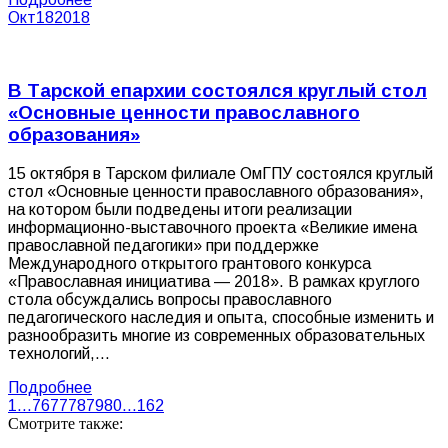
Окт
18
2018
В Тарской епархии состоялся круглый стол
«Основные ценности православного
образования»
15 октября в Тарском филиале ОмГПУ состоялся круглый
стол «Основные ценности православного образования»,
на котором были подведены итоги реализации
информационно-выставочного проекта «Великие имена
православной педагогики» при поддержке
Международного открытого грантового конкурса
«Православная инициатива — 2018». В рамках круглого
стола обсуждались вопросы православного
педагогического наследия и опыта, способные изменить и
разнообразить многие из современных образовательных
технологий,…
Подробнее
1
…
76
77
78
79
80
…
162
Смотрите также: