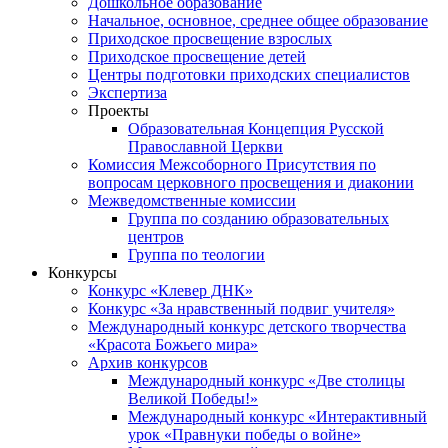
Дошкольное образование
Начальное, основное, среднее общее образование
Приходское просвещение взрослых
Приходское просвещение детей
Центры подготовки приходских специалистов
Экспертиза
Проекты
Образовательная Концепция Русской
Православной Церкви
Комиссия Межсоборного Присутствия по
вопросам церковного просвещения и диаконии
Межведомственные комиссии
Группа по созданию образовательных
центров
Группа по теологии
Конкурсы
Конкурс «Клевер ДНК»
Конкурс «За нравственный подвиг учителя»
Международный конкурс детского творчества
«Красота Божьего мира»
Архив конкурсов
Международный конкурс «Две столицы
Великой Победы!»
Международный конкурс «Интерактивный
урок «Правнуки победы о войне»