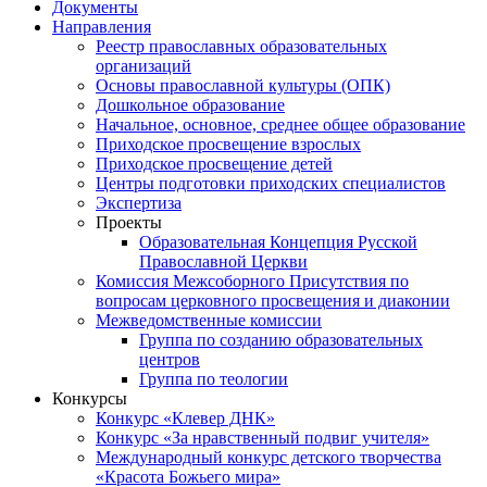
Документы
Направления
Реестр православных образовательных
организаций
Основы православной культуры (ОПК)
Дошкольное образование
Начальное, основное, среднее общее образование
Приходское просвещение взрослых
Приходское просвещение детей
Центры подготовки приходских специалистов
Экспертиза
Проекты
Образовательная Концепция Русской
Православной Церкви
Комиссия Межсоборного Присутствия по
вопросам церковного просвещения и диаконии
Межведомственные комиссии
Группа по созданию образовательных
центров
Группа по теологии
Конкурсы
Конкурс «Клевер ДНК»
Конкурс «За нравственный подвиг учителя»
Международный конкурс детского творчества
«Красота Божьего мира»