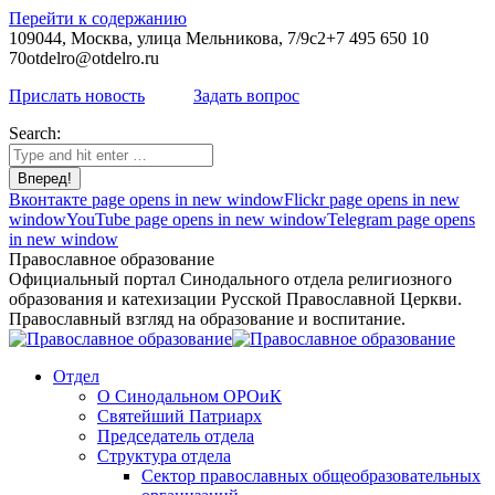
Перейти к содержанию
109044, Москва, улица Мельникова, 7/9с2
+7 495 650 10
70
otdelro@otdelro.ru
Прислать новость
Задать вопрос
Search:
Вконтакте page opens in new window
Flickr page opens in new
window
YouTube page opens in new window
Telegram page opens
in new window
Православное образование
Официальный портал Синодального отдела религиозного
образования и катехизации Русской Православной Церкви.
Православный взгляд на образование и воспитание.
Отдел
О Синодальном ОРОиК
Святейший Патриарх
Председатель отдела
Структура отдела
Сектор православных общеобразовательных