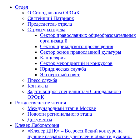
Отдел
О Синодальном ОРОиК
Святейший Патриарх
Председатель отдела
Структура отдела
Сектор православных общеобразовательных
организаций
Сектор приходского просвещения
Сектор основ православной культуры
Канцелярия
Сектор мероприятий и конкурсов
Юридическая служба
Экспертный совет
Пресс-служба
Контакты
Задать вопрос специалистам Синодального
ОРОиК
Рождественские чтения
Международный этап в Москве
Новости регионального этапа
Документы
Клевер Лаборатория
«Клевер ДНК» – Всероссийский конкурс на
лучшие разработки учителей в области духовно-