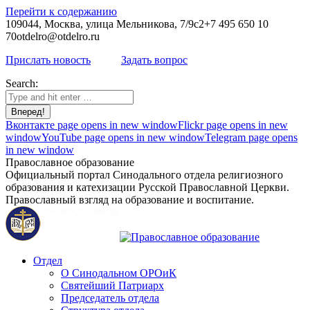
Перейти к содержанию
109044, Москва, улица Мельникова, 7/9с2
+7 495 650 10
70
otdelro@otdelro.ru
Прислать новость
Задать вопрос
Search:
Вконтакте page opens in new window
Flickr page opens in new
window
YouTube page opens in new window
Telegram page opens
in new window
Православное образование
Официальный портал Синодального отдела религиозного
образования и катехизации Русской Православной Церкви.
Православный взгляд на образование и воспитание.
Отдел
О Синодальном ОРОиК
Святейший Патриарх
Председатель отдела