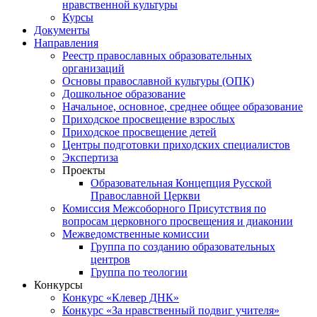
нравственной культуры
Курсы
Документы
Направления
Реестр православных образовательных
организаций
Основы православной культуры (ОПК)
Дошкольное образование
Начальное, основное, среднее общее образование
Приходское просвещение взрослых
Приходское просвещение детей
Центры подготовки приходских специалистов
Экспертиза
Проекты
Образовательная Концепция Русской
Православной Церкви
Комиссия Межсоборного Присутствия по
вопросам церковного просвещения и диаконии
Межведомственные комиссии
Группа по созданию образовательных
центров
Группа по теологии
Конкурсы
Конкурс «Клевер ДНК»
Конкурс «За нравственный подвиг учителя»