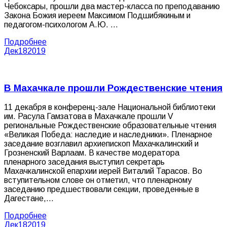
Чебоксары, прошли два мастер-класса по преподаванию
Закона Божия иереем Максимом Подшибякиным и
педагогом-психологом А.Ю. …
Подробнее
Дек
18
2019
В Махачкале прошли Рождественские чтения
11 декабря в конференц-зале Национальной библиотеки
им. Расула Гамзатова в Махачкале прошли V
региональные Рождественские образовательные чтения
«Великая Победа: наследие и наследники». Пленарное
заседание возглавил архиепископ Махачкалинский и
Грозненский Варлаам. В качестве модератора
пленарного заседания выступил секретарь
Махачкалинской епархии иерей Виталий Тарасов. Во
вступительном слове он отметил, что пленарному
заседанию предшествовали секции, проведенные в
Дагестане,…
Подробнее
Дек
18
2019