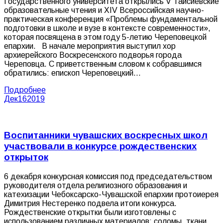
Государственного университета открылись V Таисиевские
образовательные чтения и XIV Всероссийская научно-
практическая конференция «Проблемы фундаментальной
подготовки в школе и вузе в контексте современности»,
которая посвящена в этом году 5-летию Череповецкой
епархии. В начале мероприятия выступил хор
архиерейского Воскресенского подворья города
Череповца. С приветственным словом к собравшимся
обратились: епископ Череповецкий…
Подробнее
Дек
16
2019
Воспитанники чувашских воскресных школ
участвовали в конкурсе рождественских
открыток
6 декабря конкурсная комиссия под председательством
руководителя отдела религиозного образования и
катехизации Чебоксарско-Чувашской епархии протоиерея
Димитрия Нестеренко подвела итоги конкурса.
Рождественские открытки были изготовлены с
использованием различных материалов: соломы, ткани,