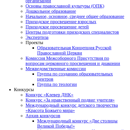
организаций
Основы православной культуры (ОПК)
Дошкольное образование
Начальное, основное, среднее общее образование
Приходское просвещение взрослых
Приходское просвещение детей
Центры подготовки приходских специалистов
Экспертиза
Проекты
Образовательная Концепция Русской
Православной Церкви
Комиссия Межсоборного Присутствия по
вопросам церковного просвещения и диаконии
Межведомственные комиссии
Группа по созданию образовательных
центров
Группа по теологии
Конкурсы
Конкурс «Клевер ДНК»
Конкурс «За нравственный подвиг учителя»
Международный конкурс детского творчества
«Красота Божьего мира»
Архив конкурсов
Международный конкурс «Две столицы
Великой Победы!»