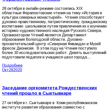
28 октября в онлайн-режиме состоялись XIX
областные Ферапонтовские чтения на тему «История и
культура северных монастырей». Чтения способствуют
духовно-нравственному, патриотическому, гражданскому
воспитанию школьников путем привлечения их к изучению
историко-художественного наследия Русского Севера.
Организатором Чтений является Департамент
образования Вологодской области, Духовно-
просветительский центр «Северная Фиваида» и Музей
фресок Дионисия. В этом году на Чтения поступило
более 30 исследовательских работ. Девять выступлений
подготовили педагоги и учащиеся школ города…
Подробнее
Окт
28
2020
Заседание оргкомитета Рождественских
чтений прошло в Сыктывкаре
27 октября в г. Сыктывкаре в Коми республиканском
институте развития образования совместно с