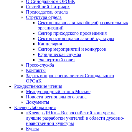
О Синодальном ОРОиК
Святейший Патриарх
Председатель отдела
Структура отдела
Сектор православных общеобразовательных
организаций
Сектор приходского просвещения
Сектор основ православной культуры
Канцелярия
Сектор мероприятий и конкурсов
Юридическая служба
Экспертный совет
Пресс-служба
Контакты
Задать вопрос специалистам Синодального
ОРОиК
Рождественские чтения
Международный этап в Москве
Новости регионального этапа
Документы
Клевер Лаборатория
«Клевер ДНК» – Всероссийский конкурс на
лучшие разработки учителей в области духовно-
нравственной культуры
Курсы