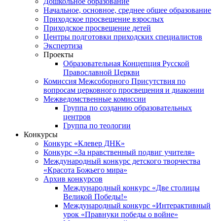
Дошкольное образование
Начальное, основное, среднее общее образование
Приходское просвещение взрослых
Приходское просвещение детей
Центры подготовки приходских специалистов
Экспертиза
Проекты
Образовательная Концепция Русской
Православной Церкви
Комиссия Межсоборного Присутствия по
вопросам церковного просвещения и диаконии
Межведомственные комиссии
Группа по созданию образовательных
центров
Группа по теологии
Конкурсы
Конкурс «Клевер ДНК»
Конкурс «За нравственный подвиг учителя»
Международный конкурс детского творчества
«Красота Божьего мира»
Архив конкурсов
Международный конкурс «Две столицы
Великой Победы!»
Международный конкурс «Интерактивный
урок «Правнуки победы о войне»