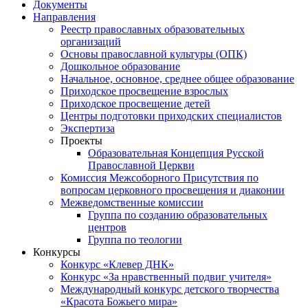
Документы
Направления
Реестр православных образовательных
организаций
Основы православной культуры (ОПК)
Дошкольное образование
Начальное, основное, среднее общее образование
Приходское просвещение взрослых
Приходское просвещение детей
Центры подготовки приходских специалистов
Экспертиза
Проекты
Образовательная Концепция Русской
Православной Церкви
Комиссия Межсоборного Присутствия по
вопросам церковного просвещения и диаконии
Межведомственные комиссии
Группа по созданию образовательных
центров
Группа по теологии
Конкурсы
Конкурс «Клевер ДНК»
Конкурс «За нравственный подвиг учителя»
Международный конкурс детского творчества
«Красота Божьего мира»