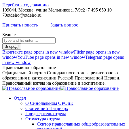
Перейти к содержанию
109044, Москва, улица Мельникова, 7/9с2
+7 495 650 10
70
otdelro@otdelro.ru
Прислать новость
Задать вопрос
Search:
Вконтакте page opens in new window
Flickr page opens in new
window
YouTube page opens in new window
Telegram page opens
in new window
Православное образование
Официальный портал Синодального отдела религиозного
образования и катехизации Русской Православной Церкви.
Православный взгляд на образование и воспитание.
Отдел
О Синодальном ОРОиК
Святейший Патриарх
Председатель отдела
Структура отдела
Сектор православных общеобразовательных