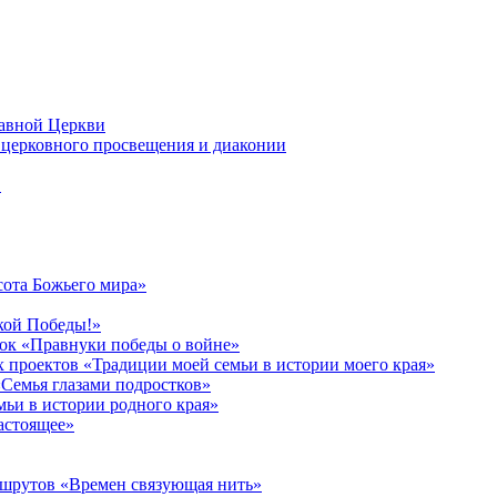
лавной Церкви
церковного просвещения и диаконии
в
сота Божьего мира»
кой Победы!»
к «Правнуки победы о войне»
 проектов «Традиции моей семьи в истории моего края»
Семья глазами подростков»
ьи в истории родного края»
астоящее»
ршрутов «Времен связующая нить»