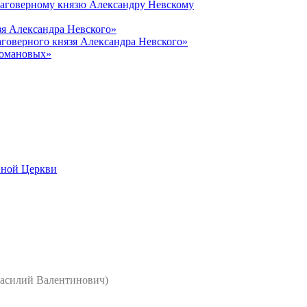
лаговерному князю Александру Невскому
зя Александра Невского»
говерного князя Александра Невского»
Романовых»
вной Церкви
асилий Валентинович)