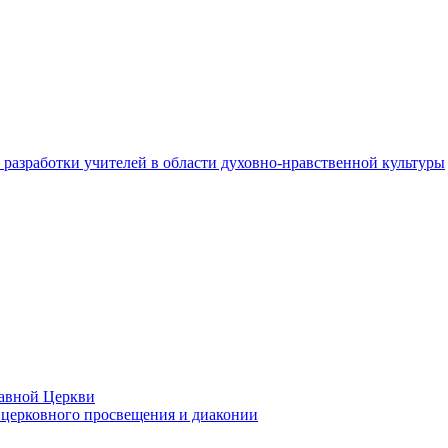
разработки учителей в области духовно-нравственной культуры
лавной Церкви
церковного просвещения и диаконии