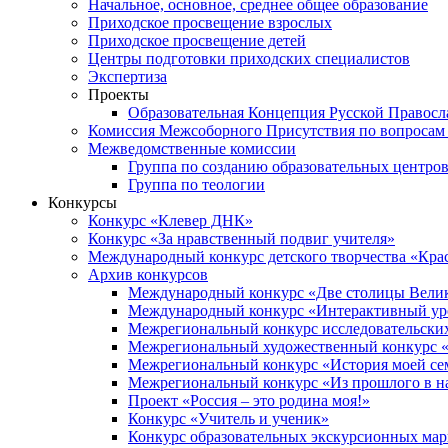
Начальное, основное, среднее общее образование
Приходское просвещение взрослых
Приходское просвещение детей
Центры подготовки приходских специалистов
Экспертиза
Проекты
Образовательная Концепция Русской Правос
Комиссия Межсоборного Присутствия по вопросам 
Межведомственные комиссии
Группа по созданию образовательных центро
Группа по теологии
Конкурсы
Конкурс «Клевер ДНК»
Конкурс «За нравственный подвиг учителя»
Международный конкурс детского творчества «Кра
Архив конкурсов
Международный конкурс «Две столицы Вели
Международный конкурс «Интерактивный уро
Межрегиональный конкурс исследовательских
Межрегиональный художественный конкурс «
Межрегиональный конкурс «История моей сем
Межрегиональный конкурс «Из прошлого в н
Проект «Россия – это родина моя!»
Конкурс «Учитель и ученик»
Конкурс образовательных экскурсионных ма