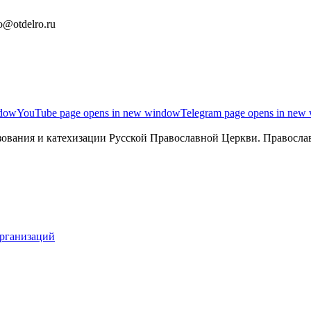
o@otdelro.ru
ndow
YouTube page opens in new window
Telegram page opens in new
ования и катехизации Русской Православной Церкви. Православ
организаций