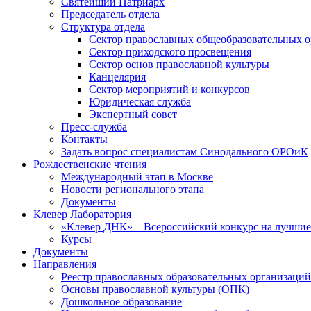
Святейший Патриарх
Председатель отдела
Структура отдела
Сектор православных общеобразовательных 
Сектор приходского просвещения
Сектор основ православной культуры
Канцелярия
Сектор мероприятий и конкурсов
Юридическая служба
Экспертный совет
Пресс-служба
Контакты
Задать вопрос специалистам Синодального ОРОиК
Рождественские чтения
Международный этап в Москве
Новости регионального этапа
Документы
Клевер Лаборатория
«Клевер ДНК» – Всероссийский конкурс на лучшие 
Курсы
Документы
Направления
Реестр православных образовательных организаций
Основы православной культуры (ОПК)
Дошкольное образование