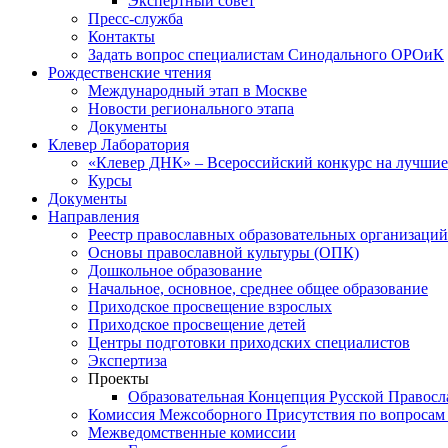
Экспертный совет
Пресс-служба
Контакты
Задать вопрос специалистам Синодального ОРОиК
Рождественские чтения
Международный этап в Москве
Новости регионального этапа
Документы
Клевер Лаборатория
«Клевер ДНК» – Всероссийский конкурс на лучшие 
Курсы
Документы
Направления
Реестр православных образовательных организаций
Основы православной культуры (ОПК)
Дошкольное образование
Начальное, основное, среднее общее образование
Приходское просвещение взрослых
Приходское просвещение детей
Центры подготовки приходских специалистов
Экспертиза
Проекты
Образовательная Концепция Русской Правос
Комиссия Межсоборного Присутствия по вопросам 
Межведомственные комиссии