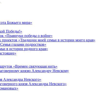
в
сота Божьего мира»
кой Победы!»
к «Правнуки победы о войне»
 проектов «Традиции моей семьи в истории моего края»
Семья глазами подростков»
ьи в истории родного края»
астоящее»
ршрутов «Времен связующая нить»
лаговерному князю Александру Невскому
зя Александра Невского»
говерного князя Александра Невского»
Романовых»