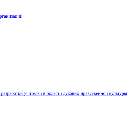
организаций
разработки учителей в области духовно-нравственной культуры