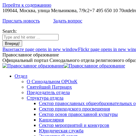
Перейти к содержанию
109044, Москва, улица Мельникова, 7/9с2
+7 495 650 10 70
otdelr
Прислать новость
Задать вопрос
Search:
Вконтакте page opens in new window
Flickr page opens in new wi
Православное образование
Официальный портал Синодального отдела религиозного образ
Отдел
О Синодальном ОРОиК
Святейший Патриарх
Председатель отдела
Структура отдела
Сектор православных общеобразовательных 
Сектор приходского просвещения
Сектор основ православной культуры
Канцелярия
Сектор мероприятий и конкурсов
Юридическая служба