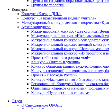
Группа по созданию образовательных центро
Группа по теологии
Конкурсы
Конкурс «Клевер ДНК»
Конкурс «За нравственный подвиг учителя»
Международный конкурс детского творчества «Кра
Архив конкурсов
Международный конкурс «Две столицы Вели
Международный конкурс «Интерактивный уро
Межрегиональный конкурс исследовательских
Межрегиональный художественный конкурс «
Межрегиональный конкурс «История моей сем
Межрегиональный конкурс «Из прошлого в н
Проект «Россия – это родина моя!»
Конкурс «Учитель и ученик»
Конкурс образовательных экскурсионных ма
Конкурс сочинений, посвященный святому б
Проект «У восхода России»
Конкурс «Наследие святого благоверного кня
Региональный Конкурс «Наследие святого бла
Олимпиада «Зарисовка из жизни последних 
Конкурс «Путешествие к истокам»
Отдел
О Синодальном ОРОиК