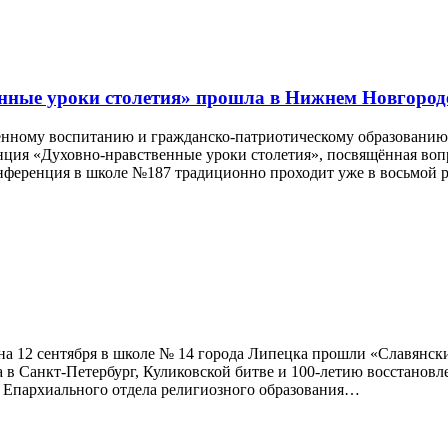
енные уроки столетия» прошла в Нижнем Новгород
венному воспитанию и гражданско-патриотическому образованию
нция «Духовно-нравственные уроки столетия», посвящённая воп
нференция в школе №187 традиционно проходит уже в восьмой р
а 12 сентября в школе № 14 города Липецка прошли «Славянск
а в Санкт-Петербург, Куликовской битве и 100-летию восстанов
 Епархиального отдела религиозного образования…