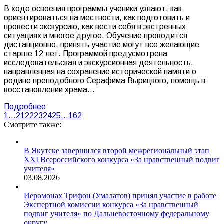
В ходе освоения программы ученики узнают, как
ориентироваться на местности, как подготовить и
провести экскурсию, как вести себя в экстренных
ситуациях и многое другое. Обучение проводится
дистанционно, принять участие могут все желающие
старше 12 лет. Программой предусмотрена
исследовательская и экскурсионная деятельность,
направленная на сохранение исторической памяти о
родине преподобного Серафима Вырицкого, помощь в
восстановлении храма…
Подробнее
1
…
21
22
23
24
25
…
162
Смотрите также:
В Якутске завершился второй межрегиональный этап
XXI Всероссийского конкурса «За нравственный подвиг
учителя»
03.08.2026
Иеромонах Трифон (Умалатов) принял участие в работе
Экспертной комиссии конкурса «За нравственный
подвиг учителя» по Дальневосточному федеральному
округу