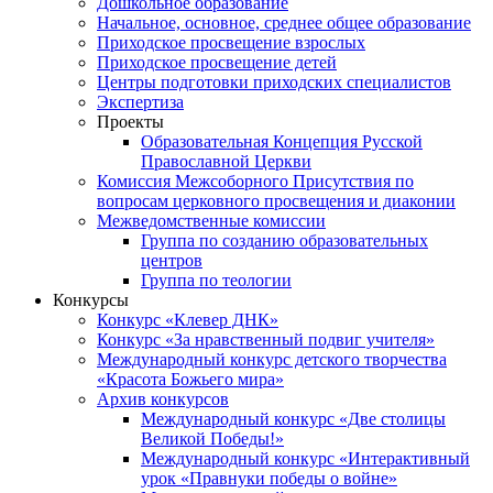
Дошкольное образование
Начальное, основное, среднее общее образование
Приходское просвещение взрослых
Приходское просвещение детей
Центры подготовки приходских специалистов
Экспертиза
Проекты
Образовательная Концепция Русской
Православной Церкви
Комиссия Межсоборного Присутствия по
вопросам церковного просвещения и диаконии
Межведомственные комиссии
Группа по созданию образовательных
центров
Группа по теологии
Конкурсы
Конкурс «Клевер ДНК»
Конкурс «За нравственный подвиг учителя»
Международный конкурс детского творчества
«Красота Божьего мира»
Архив конкурсов
Международный конкурс «Две столицы
Великой Победы!»
Международный конкурс «Интерактивный
урок «Правнуки победы о войне»