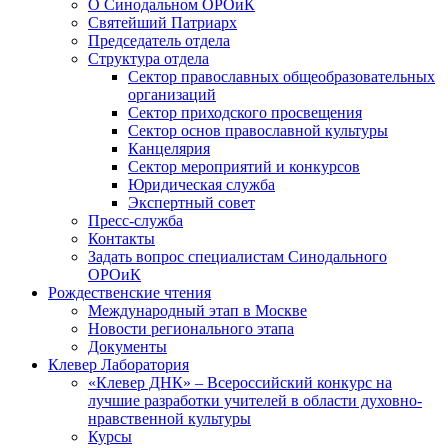
О Синодальном ОРОиК
Святейший Патриарх
Председатель отдела
Структура отдела
Сектор православных общеобразовательных
организаций
Сектор приходского просвещения
Сектор основ православной культуры
Канцелярия
Сектор мероприятий и конкурсов
Юридическая служба
Экспертный совет
Пресс-служба
Контакты
Задать вопрос специалистам Синодального
ОРОиК
Рождественские чтения
Международный этап в Москве
Новости регионального этапа
Документы
Клевер Лаборатория
«Клевер ДНК» – Всероссийский конкурс на
лучшие разработки учителей в области духовно-
нравственной культуры
Курсы