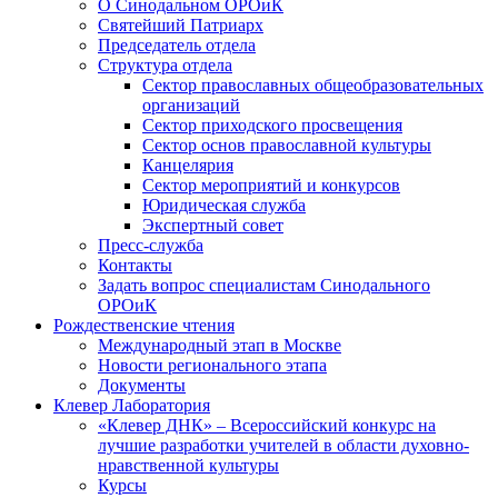
О Синодальном ОРОиК
Святейший Патриарх
Председатель отдела
Структура отдела
Сектор православных общеобразовательных
организаций
Сектор приходского просвещения
Сектор основ православной культуры
Канцелярия
Сектор мероприятий и конкурсов
Юридическая служба
Экспертный совет
Пресс-служба
Контакты
Задать вопрос специалистам Синодального
ОРОиК
Рождественские чтения
Международный этап в Москве
Новости регионального этапа
Документы
Клевер Лаборатория
«Клевер ДНК» – Всероссийский конкурс на
лучшие разработки учителей в области духовно-
нравственной культуры
Курсы