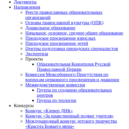
Документы
Направления
Реестр православных образовательных
организаций
Основы православной культуры (ОПК)
Дошкольное образование
Начальное, основное, среднее общее образование
Приходское просвещение взрослых
Приходское просвещение детей
Центры подготовки приходских специалистов
Экспертиза
Проекты
Образовательная Концепция Русской
Православной Церкви
Комиссия Межсоборного Присутствия по
вопросам церковного просвещения и диаконии
Межведомственные комиссии
Группа по созданию образовательных
центров
Группа по теологии
Конкурсы
Конкурс «Клевер ДНК»
Конкурс «За нравственный подвиг учителя»
Международный конкурс детского творчества
«Красота Божьего мира»