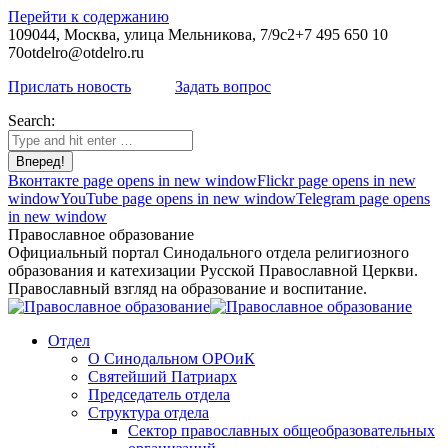
Перейти к содержанию
109044, Москва, улица Мельникова, 7/9с2
+7 495 650 10
70
otdelro@otdelro.ru
Прислать новость
Задать вопрос
Search:
Вконтакте page opens in new window
Flickr page opens in new
window
YouTube page opens in new window
Telegram page opens
in new window
Православное образование
Официальный портал Синодального отдела религиозного
образования и катехизации Русской Православной Церкви.
Православный взгляд на образование и воспитание.
Отдел
О Синодальном ОРОиК
Святейший Патриарх
Председатель отдела
Структура отдела
Сектор православных общеобразовательных