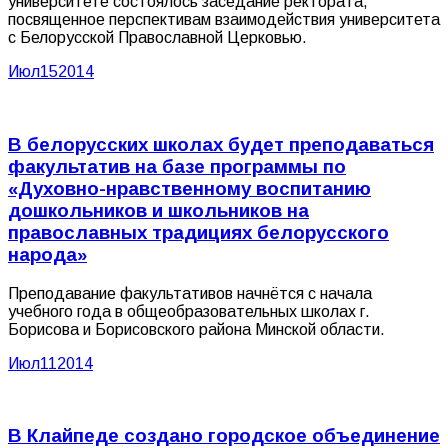
университете состоялось заседание ректората,
посвященное перспективам взаимодействия университета
с Белорусской Православной Церковью.
Июл
15
2014
В белорусских школах будет преподаваться
факультатив на базе программы по
«Духовно-нравственному воспитанию
дошкольников и школьников на
православных традициях белорусского
народа»
Преподавание факультативов начнётся с начала
учебного года в общеобразовательных школах г.
Борисова и Борисовского района Минской области.
Июл
11
2014
В Клайпеде создано городское объединение