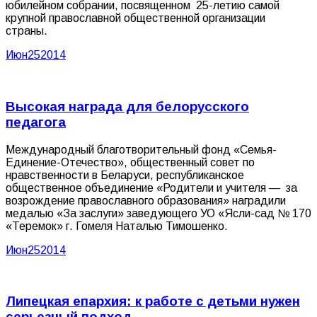
юбилейном собрании, посвященном 25-летию самой
крупной православной общественной организации
страны.
Июн
25
2014
Высокая награда для белорусского
педагога
Международный благотворительный фонд «Семья-
Единение-Отечество», общественный cовет по
нравственности в Беларуси, республиканское
общественное объединение «Родители и учителя — за
возрождение православного образования» наградили
медалью «За заслуги» заведующего УО «Ясли-сад № 170
«Теремок» г. Гомеля Наталью Тимошенко.
Июн
25
2014
Липецкая епархия: к работе с детьми нужен
серьезный подход