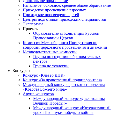
Дошкольное образование
Начальное, основное, среднее общее образование
Приходское просвещение взрослых
Приходское просвещение детей
Центры подготовки приходских специалистов
Экспертиза
Проекты
Образовательная Концепция Русской
Православной Церкви
Комиссия Межсоборного Присутствия по
вопросам церковного просвещения и диаконии
Межведомственные комиссии
Группа по созданию образовательных
центров
Группа по теологии
Конкурсы
Конкурс «Клевер ДНК»
Конкурс «За нравственный подвиг учителя»
Международный конкурс детского творчества
«Красота Божьего мира»
Архив конкурсов
Международный конкурс «Две столицы
Великой Победы!»
Международный конкурс «Интерактивный
урок «Правнуки победы о войне»