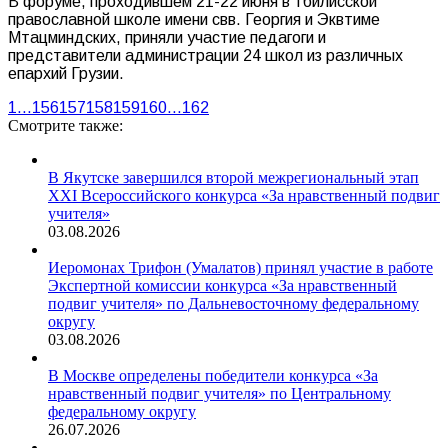
В форуме, проходившем 21-22 июня в тбилисской
православной школе имени свв. Георгия и Эквтиме
Мтацминдских, приняли участие педагоги и
представители администрации 24 школ из различных
епархий Грузии.
1
…
156
157
158
159
160
…
162
Смотрите также:
В Якутске завершился второй межрегиональный этап
XXI Всероссийского конкурса «За нравственный подвиг
учителя»
03.08.2026
Иеромонах Трифон (Умалатов) принял участие в работе
Экспертной комиссии конкурса «За нравственный
подвиг учителя» по Дальневосточному федеральному
округу
03.08.2026
В Москве определены победители конкурса «За
нравственный подвиг учителя» по Центральному
федеральному округу
26.07.2026