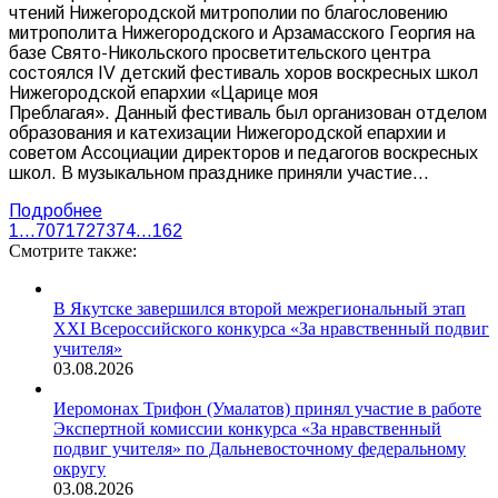
чтений Нижегородской митрополии по благословению
митрополита Нижегородского и Арзамасского Георгия на
базе Свято-Никольского просветительского центра
состоялся IV детский фестиваль хоров воскресных школ
Нижегородской епархии «Царице моя
Преблагая». Данный фестиваль был организован отделом
образования и катехизации Нижегородской епархии и
советом Ассоциации директоров и педагогов воскресных
школ. В музыкальном празднике приняли участие…
Подробнее
1
…
70
71
72
73
74
…
162
Смотрите также:
В Якутске завершился второй межрегиональный этап
XXI Всероссийского конкурса «За нравственный подвиг
учителя»
03.08.2026
Иеромонах Трифон (Умалатов) принял участие в работе
Экспертной комиссии конкурса «За нравственный
подвиг учителя» по Дальневосточному федеральному
округу
03.08.2026