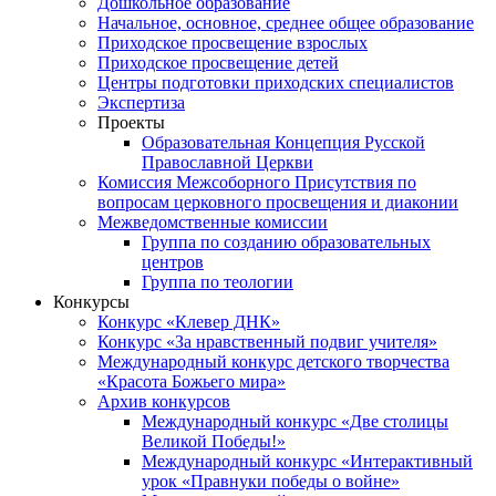
Дошкольное образование
Начальное, основное, среднее общее образование
Приходское просвещение взрослых
Приходское просвещение детей
Центры подготовки приходских специалистов
Экспертиза
Проекты
Образовательная Концепция Русской
Православной Церкви
Комиссия Межсоборного Присутствия по
вопросам церковного просвещения и диаконии
Межведомственные комиссии
Группа по созданию образовательных
центров
Группа по теологии
Конкурсы
Конкурс «Клевер ДНК»
Конкурс «За нравственный подвиг учителя»
Международный конкурс детского творчества
«Красота Божьего мира»
Архив конкурсов
Международный конкурс «Две столицы
Великой Победы!»
Международный конкурс «Интерактивный
урок «Правнуки победы о войне»