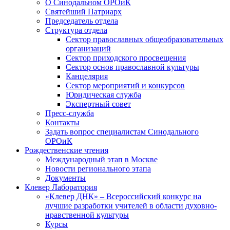
О Синодальном ОРОиК
Святейший Патриарх
Председатель отдела
Структура отдела
Сектор православных общеобразовательных
организаций
Сектор приходского просвещения
Сектор основ православной культуры
Канцелярия
Сектор мероприятий и конкурсов
Юридическая служба
Экспертный совет
Пресс-служба
Контакты
Задать вопрос специалистам Синодального
ОРОиК
Рождественские чтения
Международный этап в Москве
Новости регионального этапа
Документы
Клевер Лаборатория
«Клевер ДНК» – Всероссийский конкурс на
лучшие разработки учителей в области духовно-
нравственной культуры
Курсы