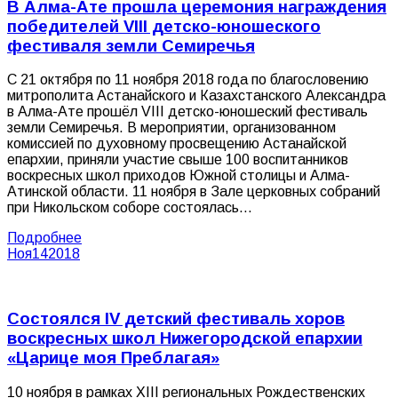
В Алма-Ате прошла церемония награждения
победителей VIII детско-юношеского
фестиваля земли Семиречья
С 21 октября по 11 ноября 2018 года по благословению
митрополита Астанайского и Казахстанского Александра
в Алма-Ате прошёл VIII детско-юношеский фестиваль
земли Семиречья. В мероприятии, организованном
комиссией по духовному просвещению Астанайской
епархии, приняли участие свыше 100 воспитанников
воскресных школ приходов Южной столицы и Алма-
Атинской области. 11 ноября в Зале церковных собраний
при Никольском соборе состоялась…
Подробнее
Ноя
14
2018
Состоялся IV детский фестиваль хоров
воскресных школ Нижегородской епархии
«Царице моя Преблагая»
10 ноября в рамках XIII региональных Рождественских