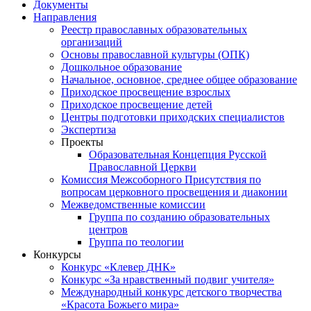
Документы
Направления
Реестр православных образовательных
организаций
Основы православной культуры (ОПК)
Дошкольное образование
Начальное, основное, среднее общее образование
Приходское просвещение взрослых
Приходское просвещение детей
Центры подготовки приходских специалистов
Экспертиза
Проекты
Образовательная Концепция Русской
Православной Церкви
Комиссия Межсоборного Присутствия по
вопросам церковного просвещения и диаконии
Межведомственные комиссии
Группа по созданию образовательных
центров
Группа по теологии
Конкурсы
Конкурс «Клевер ДНК»
Конкурс «За нравственный подвиг учителя»
Международный конкурс детского творчества
«Красота Божьего мира»