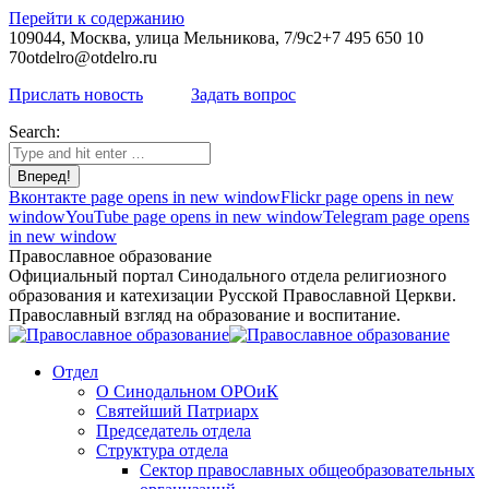
Перейти к содержанию
109044, Москва, улица Мельникова, 7/9с2
+7 495 650 10
70
otdelro@otdelro.ru
Прислать новость
Задать вопрос
Search:
Вконтакте page opens in new window
Flickr page opens in new
window
YouTube page opens in new window
Telegram page opens
in new window
Православное образование
Официальный портал Синодального отдела религиозного
образования и катехизации Русской Православной Церкви.
Православный взгляд на образование и воспитание.
Отдел
О Синодальном ОРОиК
Святейший Патриарх
Председатель отдела
Структура отдела
Сектор православных общеобразовательных