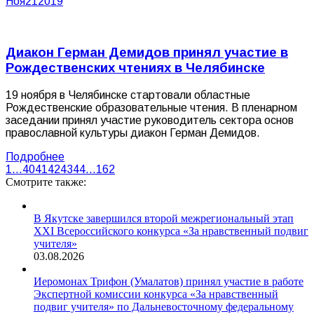
Ноя
21
2019
Диакон Герман Демидов принял участие в
Рождественских чтениях в Челябинске
19 ноября в Челябинске стартовали областные
Рождественские образовательные чтения. В пленарном
заседании принял участие руководитель сектора основ
православной культуры диакон Герман Демидов.
Подробнее
1
…
40
41
42
43
44
…
162
Смотрите также:
В Якутске завершился второй межрегиональный этап
XXI Всероссийского конкурса «За нравственный подвиг
учителя»
03.08.2026
Иеромонах Трифон (Умалатов) принял участие в работе
Экспертной комиссии конкурса «За нравственный
подвиг учителя» по Дальневосточному федеральному