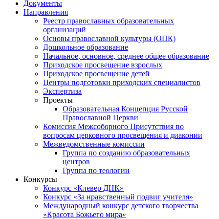
Документы
Направления
Реестр православных образовательных
организаций
Основы православной культуры (ОПК)
Дошкольное образование
Начальное, основное, среднее общее образование
Приходское просвещение взрослых
Приходское просвещение детей
Центры подготовки приходских специалистов
Экспертиза
Проекты
Образовательная Концепция Русской
Православной Церкви
Комиссия Межсоборного Присутствия по
вопросам церковного просвещения и диаконии
Межведомственные комиссии
Группа по созданию образовательных
центров
Группа по теологии
Конкурсы
Конкурс «Клевер ДНК»
Конкурс «За нравственный подвиг учителя»
Международный конкурс детского творчества
«Красота Божьего мира»