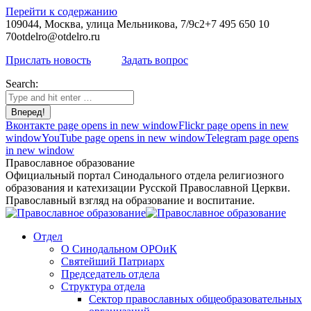
Перейти к содержанию
109044, Москва, улица Мельникова, 7/9с2
+7 495 650 10
70
otdelro@otdelro.ru
Прислать новость
Задать вопрос
Search:
Вконтакте page opens in new window
Flickr page opens in new
window
YouTube page opens in new window
Telegram page opens
in new window
Православное образование
Официальный портал Синодального отдела религиозного
образования и катехизации Русской Православной Церкви.
Православный взгляд на образование и воспитание.
Отдел
О Синодальном ОРОиК
Святейший Патриарх
Председатель отдела
Структура отдела
Сектор православных общеобразовательных