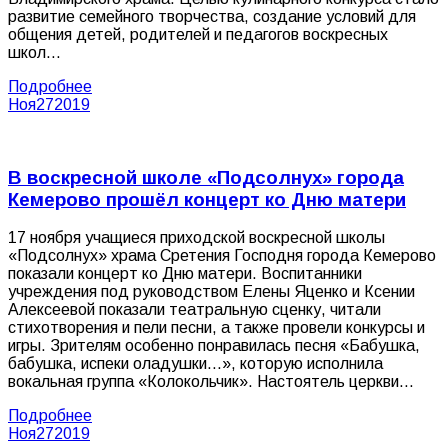
развитие семейного творчества, создание условий для
общения детей, родителей и педагогов воскресных
школ…
Подробнее
Ноя
27
2019
В воскресной школе «Подсолнух» города
Кемерово прошёл концерт ко Дню матери
17 ноября учащиеся приходской воскресной школы
«Подсолнух» храма Сретения Господня города Кемерово
показали концерт ко Дню матери. Воспитанники
учреждения под руководством Елены Яценко и Ксении
Алексеевой показали театральную сценку, читали
стихотворения и пели песни, а также провели конкурсы и
игры. Зрителям особенно понравилась песня «Бабушка,
бабушка, испеки оладушки…», которую исполнила
вокальная группа «Колокольчик». Настоятель церкви…
Подробнее
Ноя
27
2019