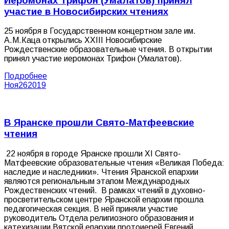
Иеромонах Трифон (Умалатов) принял
участие в Новосибирских чтениях
25 ноября в Государственном концертном зале им.
А.М.Каца открылись XXIII Новосибирские
Рождественские образовательные чтения. В открытии
принял участие иеромонах Трифон (Умалатов).
Подробнее
Ноя
26
2019
В Яранске прошли Свято-Матфеевские
чтения
22 ноября в городе Яранске прошли ХI Свято-
Матфеевские образовательные чтения «Великая Победа:
наследие и наследники». Чтения Яранской епархии
являются региональным этапом Международных
Рождественских чтений. В рамках чтений в духовно-
просветительском центре Яранской епархии прошла
педагогическая секция. В ней приняли участие
руководитель Отдела религиозного образования и
катехизации Вятской епархии протоиерей Евгений