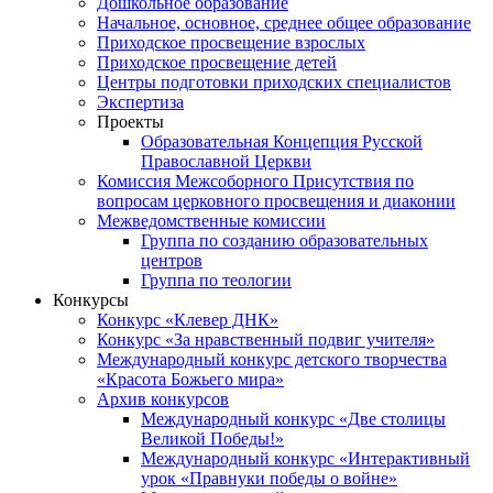
Дошкольное образование
Начальное, основное, среднее общее образование
Приходское просвещение взрослых
Приходское просвещение детей
Центры подготовки приходских специалистов
Экспертиза
Проекты
Образовательная Концепция Русской
Православной Церкви
Комиссия Межсоборного Присутствия по
вопросам церковного просвещения и диаконии
Межведомственные комиссии
Группа по созданию образовательных
центров
Группа по теологии
Конкурсы
Конкурс «Клевер ДНК»
Конкурс «За нравственный подвиг учителя»
Международный конкурс детского творчества
«Красота Божьего мира»
Архив конкурсов
Международный конкурс «Две столицы
Великой Победы!»
Международный конкурс «Интерактивный
урок «Правнуки победы о войне»