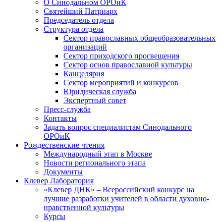
О Синодальном ОРОиК
Святейший Патриарх
Председатель отдела
Структура отдела
Сектор православных общеобразовательных
организаций
Сектор приходского просвещения
Сектор основ православной культуры
Канцелярия
Сектор мероприятий и конкурсов
Юридическая служба
Экспертный совет
Пресс-служба
Контакты
Задать вопрос специалистам Синодального
ОРОиК
Рождественские чтения
Международный этап в Москве
Новости регионального этапа
Документы
Клевер Лаборатория
«Клевер ДНК» – Всероссийский конкурс на
лучшие разработки учителей в области духовно-
нравственной культуры
Курсы