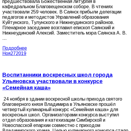
предшествовала Божественная литургия в
кафедральном Благовещенском соборе. В чтениях
участвовали 259 человек. В Саянск прибыли делегации
педагогов и методистов Управлений образования
Куйтунского, Тулунского и Нижнеудинского районов.
Пленарное заседание возглавил епископ Саянский и
Нижнеудинский Алексий. Заместитель мэра Саянска А. В.
…
Подробнее
Ноя
27
2019
Воспитанники воскресных школ города
Ульяновска участвовали в конкурсе
«Семейная каша»
24 ноября в здании воскресной школы прихода святого
благоверного князя Владимира в Ульяновске прошёл
четвертый кулинарный конкурс «Семейная каша» для
воскресных школ. Организаторами конкурса выступил
отдел образования и катехизации Симбирской и
Новоспасской епархии совместно с приходом
Владимирского храма. Целью кулинарного конкурса стало