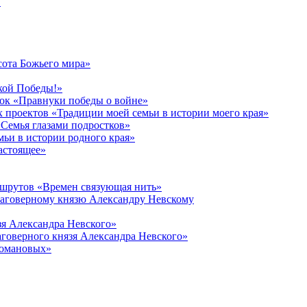
в
сота Божьего мира»
кой Победы!»
к «Правнуки победы о войне»
 проектов «Традиции моей семьи в истории моего края»
Семья глазами подростков»
ьи в истории родного края»
астоящее»
ршрутов «Времен связующая нить»
лаговерному князю Александру Невскому
зя Александра Невского»
говерного князя Александра Невского»
Романовых»