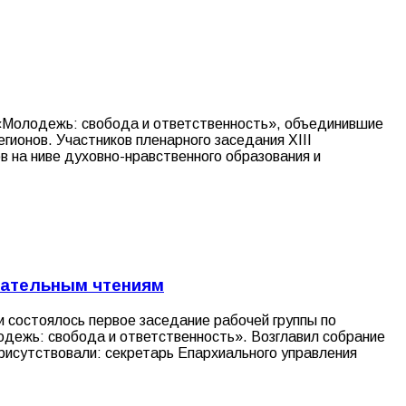
 «Молодежь: свобода и ответственность», объединившие
гионов. Участников пленарного заседания XIII
 на ниве духовно-нравственного образования и
вательным чтениям
и состоялось первое заседание рабочей группы по
одежь: свобода и ответственность». Возглавил собрание
рисутствовали: секретарь Епархиального управления