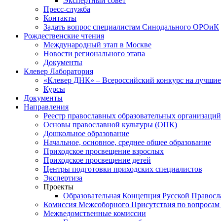
Экспертный совет
Пресс-служба
Контакты
Задать вопрос специалистам Синодального ОРОиК
Рождественские чтения
Международный этап в Москве
Новости регионального этапа
Документы
Клевер Лаборатория
«Клевер ДНК» – Всероссийский конкурс на лучшие 
Курсы
Документы
Направления
Реестр православных образовательных организаций
Основы православной культуры (ОПК)
Дошкольное образование
Начальное, основное, среднее общее образование
Приходское просвещение взрослых
Приходское просвещение детей
Центры подготовки приходских специалистов
Экспертиза
Проекты
Образовательная Концепция Русской Правос
Комиссия Межсоборного Присутствия по вопросам 
Межведомственные комиссии