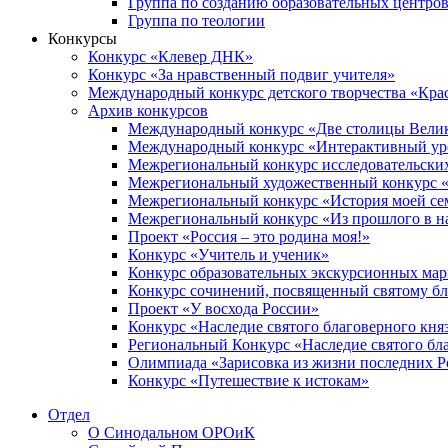
Группа по созданию образовательных центро
Группа по теологии
Конкурсы
Конкурс «Клевер ДНК»
Конкурс «За нравственный подвиг учителя»
Международный конкурс детского творчества «Кра
Архив конкурсов
Международный конкурс «Две столицы Вели
Международный конкурс «Интерактивный уро
Межрегиональный конкурс исследовательских
Межрегиональный художественный конкурс «
Межрегиональный конкурс «История моей сем
Межрегиональный конкурс «Из прошлого в н
Проект «Россия – это родина моя!»
Конкурс «Учитель и ученик»
Конкурс образовательных экскурсионных ма
Конкурс сочинений, посвященный святому б
Проект «У восхода России»
Конкурс «Наследие святого благоверного кня
Региональный Конкурс «Наследие святого бла
Олимпиада «Зарисовка из жизни последних 
Конкурс «Путешествие к истокам»
Отдел
О Синодальном ОРОиК