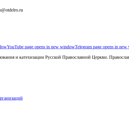
o@otdelro.ru
ndow
YouTube page opens in new window
Telegram page opens in new
ования и катехизации Русской Православной Церкви. Православ
организаций