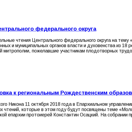
ентрального федерального округа
тельные чтения Центрального федерального округа на тему
ных и муниципальных органов власти и духовенства из 18 ре
й митрополии, пожелавшие участникам плодотворных трудов
товка к региональным Рождественским образо
ого Никона 11 октября 2018 года в Епархиальном управлени
х чтений, которые в этом году будут посвящены теме «Мол
кой епархии протоиерей Константин Осацкий. На собрании п