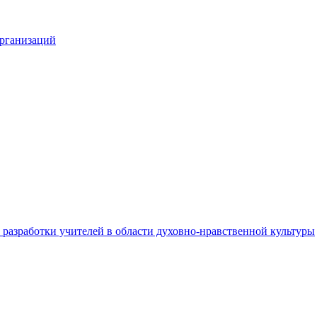
организаций
разработки учителей в области духовно-нравственной культуры