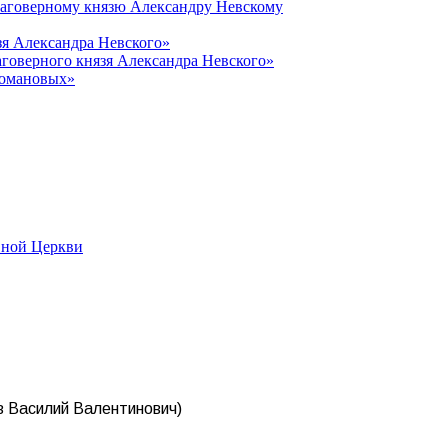
лаговерному князю Александру Невскому
зя Александра Невского»
говерного князя Александра Невского»
Романовых»
вной Церкви
 Василий Валентинович)