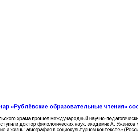
ар «Рублёвские образовательные чтения» сос
льского храма прошел международный научно-педагогическ
ступили доктор филологических наук, академик А. Ужанков 
е и жизнь: агиография в социокультурном контексте» (Росс