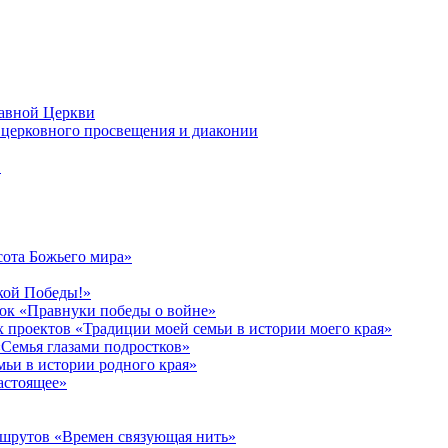
лавной Церкви
церковного просвещения и диаконии
в
сота Божьего мира»
кой Победы!»
к «Правнуки победы о войне»
 проектов «Традиции моей семьи в истории моего края»
Семья глазами подростков»
ьи в истории родного края»
астоящее»
ршрутов «Времен связующая нить»