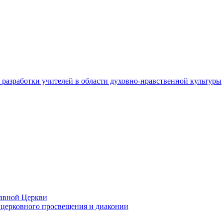
разработки учителей в области духовно-нравственной культуры
лавной Церкви
церковного просвещения и диаконии