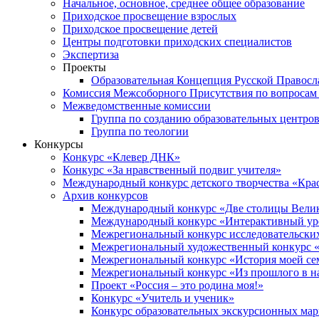
Начальное, основное, среднее общее образование
Приходское просвещение взрослых
Приходское просвещение детей
Центры подготовки приходских специалистов
Экспертиза
Проекты
Образовательная Концепция Русской Правос
Комиссия Межсоборного Присутствия по вопросам 
Межведомственные комиссии
Группа по созданию образовательных центро
Группа по теологии
Конкурсы
Конкурс «Клевер ДНК»
Конкурс «За нравственный подвиг учителя»
Международный конкурс детского творчества «Кра
Архив конкурсов
Международный конкурс «Две столицы Вели
Международный конкурс «Интерактивный уро
Межрегиональный конкурс исследовательских
Межрегиональный художественный конкурс «
Межрегиональный конкурс «История моей сем
Межрегиональный конкурс «Из прошлого в н
Проект «Россия – это родина моя!»
Конкурс «Учитель и ученик»
Конкурс образовательных экскурсионных ма