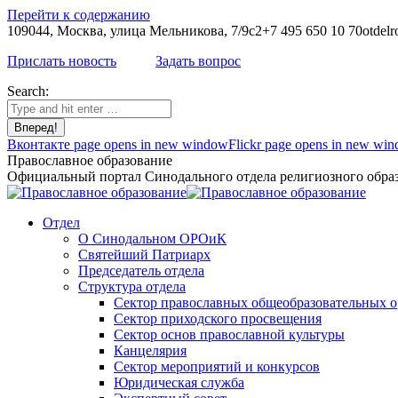
Перейти к содержанию
109044, Москва, улица Мельникова, 7/9с2
+7 495 650 10 70
otdelr
Прислать новость
Задать вопрос
Search:
Вконтакте page opens in new window
Flickr page opens in new wi
Православное образование
Официальный портал Синодального отдела религиозного образ
Отдел
О Синодальном ОРОиК
Святейший Патриарх
Председатель отдела
Структура отдела
Сектор православных общеобразовательных 
Сектор приходского просвещения
Сектор основ православной культуры
Канцелярия
Сектор мероприятий и конкурсов
Юридическая служба