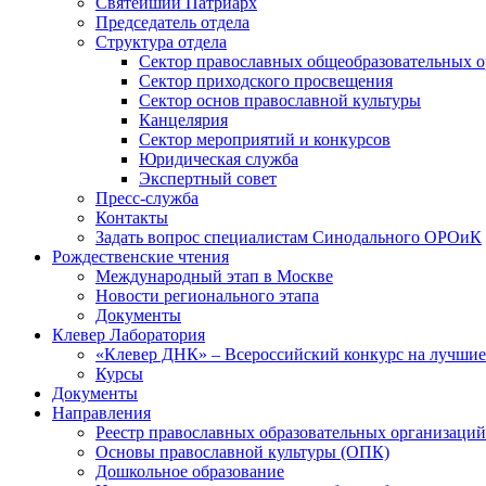
Святейший Патриарх
Председатель отдела
Структура отдела
Сектор православных общеобразовательных 
Сектор приходского просвещения
Сектор основ православной культуры
Канцелярия
Сектор мероприятий и конкурсов
Юридическая служба
Экспертный совет
Пресс-служба
Контакты
Задать вопрос специалистам Синодального ОРОиК
Рождественские чтения
Международный этап в Москве
Новости регионального этапа
Документы
Клевер Лаборатория
«Клевер ДНК» – Всероссийский конкурс на лучшие 
Курсы
Документы
Направления
Реестр православных образовательных организаций
Основы православной культуры (ОПК)
Дошкольное образование