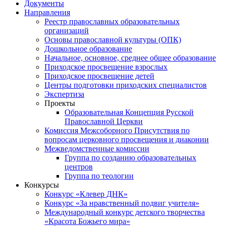
Документы
Направления
Реестр православных образовательных
организаций
Основы православной культуры (ОПК)
Дошкольное образование
Начальное, основное, среднее общее образование
Приходское просвещение взрослых
Приходское просвещение детей
Центры подготовки приходских специалистов
Экспертиза
Проекты
Образовательная Концепция Русской
Православной Церкви
Комиссия Межсоборного Присутствия по
вопросам церковного просвещения и диаконии
Межведомственные комиссии
Группа по созданию образовательных
центров
Группа по теологии
Конкурсы
Конкурс «Клевер ДНК»
Конкурс «За нравственный подвиг учителя»
Международный конкурс детского творчества
«Красота Божьего мира»