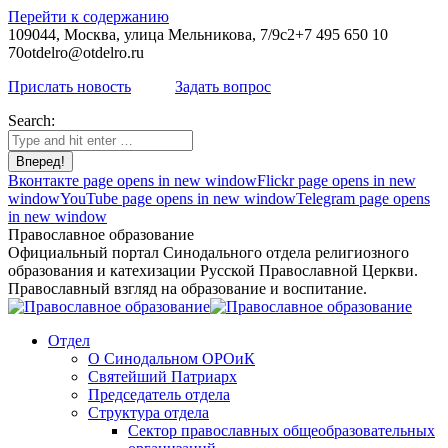
Перейти к содержанию
109044, Москва, улица Мельникова, 7/9с2
+7 495 650 10
70
otdelro@otdelro.ru
Прислать новость
Задать вопрос
Search:
Вконтакте page opens in new window
Flickr page opens in new
window
YouTube page opens in new window
Telegram page opens
in new window
Православное образование
Официальный портал Синодального отдела религиозного
образования и катехизации Русской Православной Церкви.
Православный взгляд на образование и воспитание.
Отдел
О Синодальном ОРОиК
Святейший Патриарх
Председатель отдела
Структура отдела
Сектор православных общеобразовательных