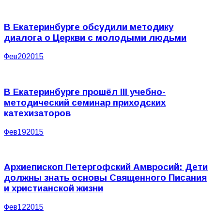
В Екатеринбурге обсудили методику
диалога о Церкви с молодыми людьми
Фев
20
2015
В Екатеринбурге прошёл III учебно-
методический семинар приходских
катехизаторов
Фев
19
2015
Архиепископ Петергофский Амвросий: Дети
должны знать основы Священного Писания
и христианской жизни
Фев
12
2015