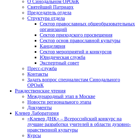
О Синодальном ОРОиК
Святейший Патриарх
Председатель отдела
Структура отдела
Сектор православных общеобразовательных
организаций
Сектор приходского просвещения
Сектор основ православной культуры
Канцелярия
Сектор мероприятий и конкурсов
Юридическая служба
Экспертный совет
Пресс-служба
Контакты
Задать вопрос специалистам Синодального
ОРОиК
Рождественские чтения
Международный этап в Москве
Новости регионального этапа
Документы
Клевер Лаборатория
«Клевер ДНК» – Всероссийский конкурс на
лучшие разработки учителей в области духовно-
нравственной культуры
Курсы