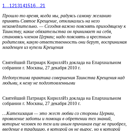
1
…
12
13
14
15
16
…
21
Прошло то время, когда мы, радуясь самому желанию
принять Святое Крещение, откликались на него
незамедлительно. — Сегодня важно пояснять приходящему к
Таинству, какие обязательства он принимает на себя,
становясь членом Церкви; надо пояснять и крестным
родителям, какую ответственность они берут, воспринимая
младенцев из купели Крещения
Святейший Патриарх Кирилл
Из доклада на Епархиальном
собрании г. Москвы, 27 декабря 2010 г.
Недопустима практика совершения Таинства Крещения над
людьми, к нему не подготовленными
Святейший Патриарх Кирилл
Из доклада на Епархиальном
собрании г. Москвы, 27 декабря 2010 г.
…Катехизация — это жест любви со стороны Церкви,
проявление заботы и помощи в обретении тех знаний,
которые человек по тем или иным причинам еще не приобрел,
введение в традицию, в которой он не вырос, но к которой