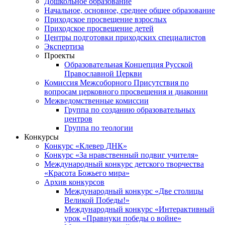
Дошкольное образование
Начальное, основное, среднее общее образование
Приходское просвещение взрослых
Приходское просвещение детей
Центры подготовки приходских специалистов
Экспертиза
Проекты
Образовательная Концепция Русской
Православной Церкви
Комиссия Межсоборного Присутствия по
вопросам церковного просвещения и диаконии
Межведомственные комиссии
Группа по созданию образовательных
центров
Группа по теологии
Конкурсы
Конкурс «Клевер ДНК»
Конкурс «За нравственный подвиг учителя»
Международный конкурс детского творчества
«Красота Божьего мира»
Архив конкурсов
Международный конкурс «Две столицы
Великой Победы!»
Международный конкурс «Интерактивный
урок «Правнуки победы о войне»