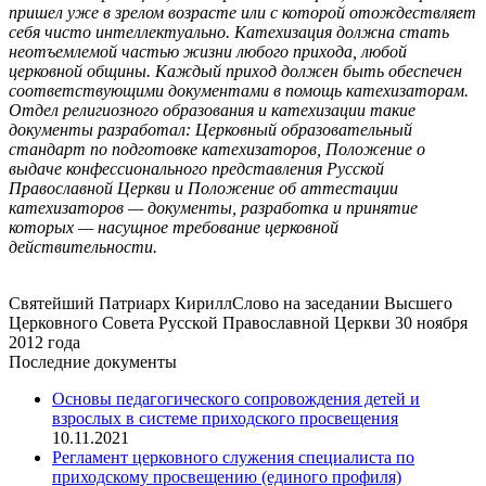
пришел уже в зрелом возрасте или с которой отождествляет
себя чисто интеллектуально. Катехизация должна стать
неотъемлемой частью жизни любого прихода, любой
церковной общины. Каждый приход должен быть обеспечен
соответствующими документами в помощь катехизаторам.
Отдел религиозного образования и катехизации такие
документы разработал: Церковный образовательный
стандарт по подготовке катехизаторов, Положение о
выдаче конфессионального представления Русской
Православной Церкви и Положение об аттестации
катехизаторов — документы, разработка и принятие
которых — насущное требование церковной
действительности.
Святейший Патриарх Кирилл
Слово на заседании Высшего
Церковного Совета Русской Православной Церкви 30 ноября
2012 года
Последние документы
Основы педагогического сопровождения детей и
взрослых в системе приходского просвещения
10.11.2021
Регламент церковного служения специалиста по
приходскому просвещению (единого профиля)