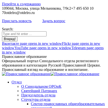
Перейти к содержанию
109044, Москва, улица Мельникова, 7/9с2
+7 495 650 10
70
otdelro@otdelro.ru
Прислать новость
Задать вопрос
Search:
Вконтакте page opens in new window
Flickr page opens in new
window
YouTube page opens in new window
Telegram page opens
in new window
Православное образование
Официальный портал Синодального отдела религиозного
образования и катехизации Русской Православной Церкви.
Православный взгляд на образование и воспитание.
Отдел
О Синодальном ОРОиК
Святейший Патриарх
Председатель отдела
Структура отдела
Сектор православных общеобразовательных