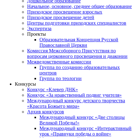
Дошкольное образование
Начальное, основное, среднее общее образование
Приходское просвещение взрослых
Приходское просвещение детей
Центры подготовки приходских специалистов
Экспертиза
Проекты
Образовательная Концепция Русской
Православной Церкви
Комиссия Межсоборного Присутствия по
вопросам церковного просвещения и диаконии
Межведомственные комиссии
Группа по созданию образовательных
центров
Группа по теологии
Конкурсы
Конкурс «Клевер ДНК»
Конкурс «За нравственный подвиг учителя»
Международный конкурс детского творчества
«Красота Божьего мира»
Архив конкурсов
Международный конкурс «Две столицы
Великой Победы!»
Международный конкурс «Интерактивный
урок «Правнуки победы о войне»