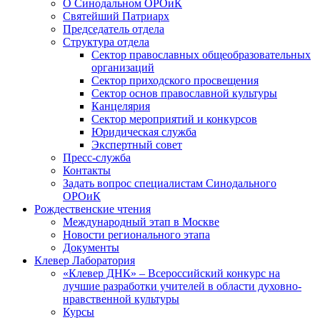
О Синодальном ОРОиК
Святейший Патриарх
Председатель отдела
Структура отдела
Сектор православных общеобразовательных
организаций
Сектор приходского просвещения
Сектор основ православной культуры
Канцелярия
Сектор мероприятий и конкурсов
Юридическая служба
Экспертный совет
Пресс-служба
Контакты
Задать вопрос специалистам Синодального
ОРОиК
Рождественские чтения
Международный этап в Москве
Новости регионального этапа
Документы
Клевер Лаборатория
«Клевер ДНК» – Всероссийский конкурс на
лучшие разработки учителей в области духовно-
нравственной культуры
Курсы