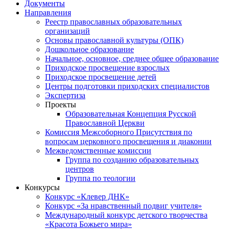
Документы
Направления
Реестр православных образовательных
организаций
Основы православной культуры (ОПК)
Дошкольное образование
Начальное, основное, среднее общее образование
Приходское просвещение взрослых
Приходское просвещение детей
Центры подготовки приходских специалистов
Экспертиза
Проекты
Образовательная Концепция Русской
Православной Церкви
Комиссия Межсоборного Присутствия по
вопросам церковного просвещения и диаконии
Межведомственные комиссии
Группа по созданию образовательных
центров
Группа по теологии
Конкурсы
Конкурс «Клевер ДНК»
Конкурс «За нравственный подвиг учителя»
Международный конкурс детского творчества
«Красота Божьего мира»