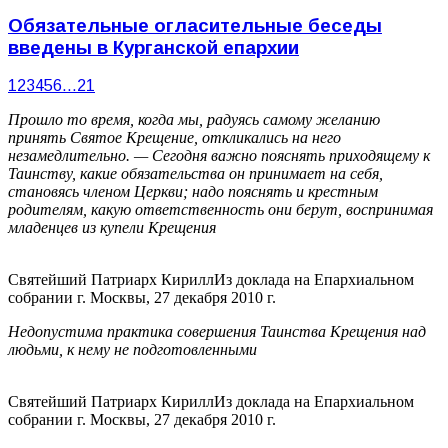
Обязательные огласительные беседы
введены в Курганской епархии
1
2
3
4
5
6
…
21
Прошло то время, когда мы, радуясь самому желанию
принять Святое Крещение, откликались на него
незамедлительно. — Сегодня важно пояснять приходящему к
Таинству, какие обязательства он принимает на себя,
становясь членом Церкви; надо пояснять и крестным
родителям, какую ответственность они берут, воспринимая
младенцев из купели Крещения
Святейший Патриарх Кирилл
Из доклада на Епархиальном
собрании г. Москвы, 27 декабря 2010 г.
Недопустима практика совершения Таинства Крещения над
людьми, к нему не подготовленными
Святейший Патриарх Кирилл
Из доклада на Епархиальном
собрании г. Москвы, 27 декабря 2010 г.