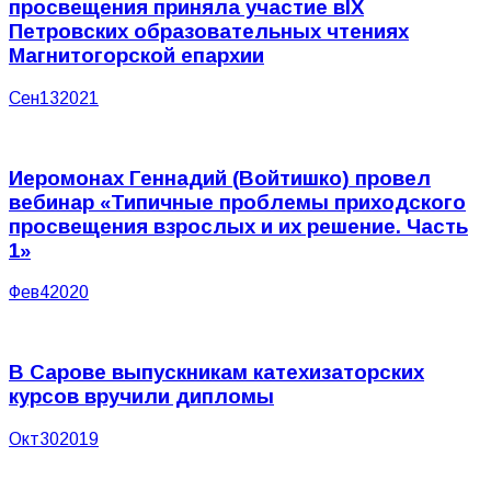
просвещения приняла участие вIX
Петровских образовательных чтениях
Магнитогорской епархии
Сен
13
2021
Иеромонах Геннадий (Войтишко) провел
вебинар «Типичные проблемы приходского
просвещения взрослых и их решение. Часть
1»
Фев
4
2020
В Сарове выпускникам катехизаторских
курсов вручили дипломы
Окт
30
2019