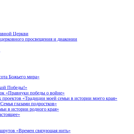
лавной Церкви
церковного просвещения и диаконии
в
сота Божьего мира»
кой Победы!»
к «Правнуки победы о войне»
 проектов «Традиции моей семьи в истории моего края»
Семья глазами подростков»
ьи в истории родного края»
астоящее»
ршрутов «Времен связующая нить»