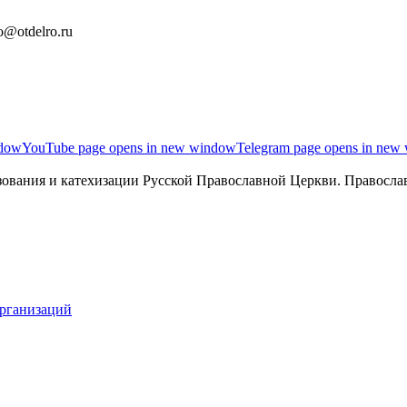
o@otdelro.ru
ndow
YouTube page opens in new window
Telegram page opens in new
ования и катехизации Русской Православной Церкви. Православ
организаций