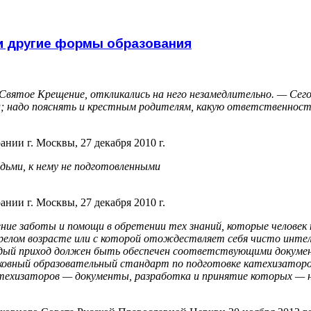
 и другие формы образования
Святое Крещение, откликались на него незамедлительно. — Сего
и; надо пояснять и крестным родителям, какую ответственность
нии г. Москвы, 27 декабря 2010 г.
ьми, к нему не подготовленными
нии г. Москвы, 27 декабря 2010 г.
е заботы и помощи в обретении тех знаний, которые человек п
в зрелом возрасте или с которой отождествляет себя чисто ин
дый приход должен быть обеспечен соответствующими докумен
ковный образовательный стандарт по подготовке катехизаторо
техизаторов — документы, разработка и принятие которых — н