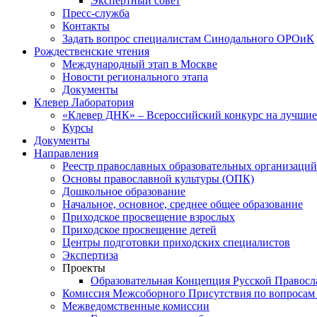
Экспертный совет
Пресс-служба
Контакты
Задать вопрос специалистам Синодального ОРОиК
Рождественские чтения
Международный этап в Москве
Новости регионального этапа
Документы
Клевер Лаборатория
«Клевер ДНК» – Всероссийский конкурс на лучшие 
Курсы
Документы
Направления
Реестр православных образовательных организаций
Основы православной культуры (ОПК)
Дошкольное образование
Начальное, основное, среднее общее образование
Приходское просвещение взрослых
Приходское просвещение детей
Центры подготовки приходских специалистов
Экспертиза
Проекты
Образовательная Концепция Русской Правос
Комиссия Межсоборного Присутствия по вопросам 
Межведомственные комиссии