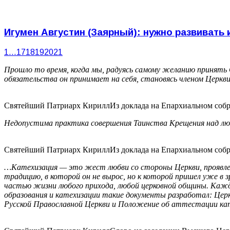
Игумен Августин (Заярный): нужно развивать
1
…
17
18
19
20
21
Прошло то время, когда мы, радуясь самому желанию принять 
обязательства он принимает на себя, становясь членом Церкв
Святейший Патриарх Кирилл
Из доклада на Епархиальном собра
Недопустима практика совершения Таинства Крещения над люд
Святейший Патриарх Кирилл
Из доклада на Епархиальном собра
…Катехизация — это жест любви со стороны Церкви, проявлени
традицию, в которой он не вырос, но к которой пришел уже 
частью жизни любого прихода, любой церковной общины. Каж
образования и катехизации такие документы разработал: Цер
Русской Православной Церкви и Положение об аттестации ка