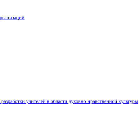
организаций
разработки учителей в области духовно-нравственной культуры