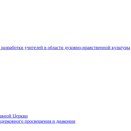
разработки учителей в области духовно-нравственной культуры
лавной Церкви
церковного просвещения и диаконии