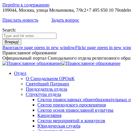
Перейти к содержанию
109044, Москва, улица Мельникова, 7/9с2
+7 495 650 10 70
otdelr
Прислать новость
Задать вопрос
Search:
Вконтакте page opens in new window
Flickr page opens in new wi
Православное образование
Официальный портал Синодального отдела религиозного образ
Отдел
О Синодальном ОРОиК
Святейший Патриарх
Председатель отдела
Структура отдела
Сектор православных общеобразовательных 
Сектор приходского просвещения
Сектор основ православной культуры
Канцелярия
Сектор мероприятий и конкурсов
Юридическая служба