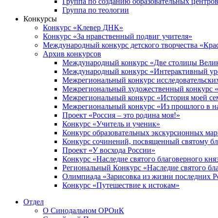
Группа по созданию образовательных центро
Группа по теологии
Конкурсы
Конкурс «Клевер ДНК»
Конкурс «За нравственный подвиг учителя»
Международный конкурс детского творчества «Кра
Архив конкурсов
Международный конкурс «Две столицы Вели
Международный конкурс «Интерактивный уро
Межрегиональный конкурс исследовательских
Межрегиональный художественный конкурс «
Межрегиональный конкурс «История моей сем
Межрегиональный конкурс «Из прошлого в н
Проект «Россия – это родина моя!»
Конкурс «Учитель и ученик»
Конкурс образовательных экскурсионных ма
Конкурс сочинений, посвященный святому б
Проект «У восхода России»
Конкурс «Наследие святого благоверного кня
Региональный Конкурс «Наследие святого бла
Олимпиада «Зарисовка из жизни последних 
Конкурс «Путешествие к истокам»
Отдел
О Синодальном ОРОиК