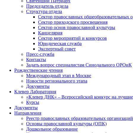
Святейший Патриарх
Председатель отдела
Структура отдела
Сектор православных общеобразовательных 
Сектор приходского просвещения
Сектор основ православной культуры
Канцелярия
Сектор мероприятий и конкурсов
Юридическая служба
Экспертный совет
Пресс-служба
Контакты
Задать вопрос специалистам Синодального ОРОиК
Рождественские чтения
Международный этап в Москве
Новости регионального этапа
Документы
Клевер Лаборатория
«Клевер ДНК» – Всероссийский конкурс на лучшие 
Курсы
Документы
Направления
Реестр православных образовательных организаций
Основы православной культуры (ОПК)
Дошкольное образование