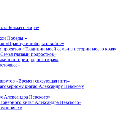
в
сота Божьего мира»
кой Победы!»
к «Правнуки победы о войне»
 проектов «Традиции моей семьи в истории моего края»
Семья глазами подростков»
ьи в истории родного края»
астоящее»
ршрутов «Времен связующая нить»
лаговерному князю Александру Невскому
зя Александра Невского»
говерного князя Александра Невского»
Романовых»