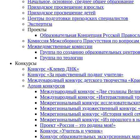
Начальное, основное, среднее общее образование
Приходское просвещение взрослых
Приходское просвещение детей
Центры подготовки приходских специалистов
Экспертиза
Проекты
Образовательная Концепция Русской Правос
Комиссия Межсоборного Присутствия по вопросам 
Межведомственные комиссии
Группа по созданию образовательных центро
Группа по теологии
Конкурсы
Конкурс «Клевер ДНК»
Конкурс «За нравственный подвиг учителя»
Международный конкурс детского творчества «Кра
Архив конкурсов
Международный конкурс «Две столицы Вели
Международный конкурс «Интерактивный уро
Межрегиональный конкурс исследовательских
Межрегиональный художественный конкурс «
Межрегиональный конкурс «История моей сем
Межрегиональный конкурс «Из прошлого в н
Проект «Россия – это родина моя!»
Конкурс «Учитель и ученик»
Конкурс образовательных экскурсионных ма