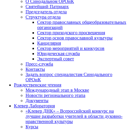
О Синодальном ОРОиК
Святейший Патриарх
Председатель отдела
Структура отдела
Сектор православных общеобразовательных
организаций
Сектор приходского просвещения
Сектор основ православной культуры
Канцелярия
Сектор мероприятий и конкурсов
Юридическая служба
Экспертный совет
Пресс-служба
Контакты
Задать вопрос специалистам Синодального
ОРОиК
Рождественские чтения
Международный этап в Москве
Новости регионального этапа
Документы
Клевер Лаборатория
«Клевер ДНК» – Всероссийский конкурс на
лучшие разработки учителей в области духовно-
нравственной культуры
Курсы