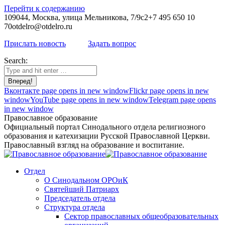
Перейти к содержанию
109044, Москва, улица Мельникова, 7/9с2
+7 495 650 10
70
otdelro@otdelro.ru
Прислать новость
Задать вопрос
Search:
Вконтакте page opens in new window
Flickr page opens in new
window
YouTube page opens in new window
Telegram page opens
in new window
Православное образование
Официальный портал Синодального отдела религиозного
образования и катехизации Русской Православной Церкви.
Православный взгляд на образование и воспитание.
Отдел
О Синодальном ОРОиК
Святейший Патриарх
Председатель отдела
Структура отдела
Сектор православных общеобразовательных