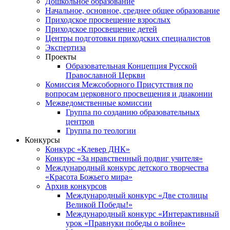
Дошкольное образование
Начальное, основное, среднее общее образование
Приходское просвещение взрослых
Приходское просвещение детей
Центры подготовки приходских специалистов
Экспертиза
Проекты
Образовательная Концепция Русской
Православной Церкви
Комиссия Межсоборного Присутствия по
вопросам церковного просвещения и диаконии
Межведомственные комиссии
Группа по созданию образовательных
центров
Группа по теологии
Конкурсы
Конкурс «Клевер ДНК»
Конкурс «За нравственный подвиг учителя»
Международный конкурс детского творчества
«Красота Божьего мира»
Архив конкурсов
Международный конкурс «Две столицы
Великой Победы!»
Международный конкурс «Интерактивный
урок «Правнуки победы о войне»