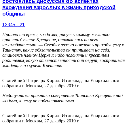
состоялась дискуссия об аспектах
вхождения взрослых в жизнь приходской
общины
1
2
3
4
5
…
21
Прошло то время, когда мы, радуясь самому желанию
принять Святое Крещение, откликались на него
незамедлительно. — Сегодня важно пояснять приходящему к
Таинству, какие обязательства он принимает на себя,
становясь членом Церкви; надо пояснять и крестным
родителям, какую ответственность они берут, воспринимая
младенцев из купели Крещения
Святейший Патриарх Кирилл
Из доклада на Епархиальном
собрании г. Москвы, 27 декабря 2010 г.
Недопустима практика совершения Таинства Крещения над
людьми, к нему не подготовленными
Святейший Патриарх Кирилл
Из доклада на Епархиальном
собрании г. Москвы, 27 декабря 2010 г.