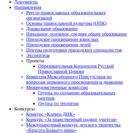
Документы
Направления
Реестр православных образовательных
организаций
Основы православной культуры (ОПК)
Дошкольное образование
Начальное, основное, среднее общее образование
Приходское просвещение взрослых
Приходское просвещение детей
Центры подготовки приходских специалистов
Экспертиза
Проекты
Образовательная Концепция Русской
Православной Церкви
Комиссия Межсоборного Присутствия по
вопросам церковного просвещения и диаконии
Межведомственные комиссии
Группа по созданию образовательных
центров
Группа по теологии
Конкурсы
Конкурс «Клевер ДНК»
Конкурс «За нравственный подвиг учителя»
Международный конкурс детского творчества
«Красота Божьего мира»