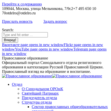
Перейти к содержанию
109044, Москва, улица Мельникова, 7/9с2
+7 495 650 10
70
otdelro@otdelro.ru
Прислать новость
Задать вопрос
Search:
Вконтакте page opens in new window
Flickr page opens in new
window
YouTube page opens in new window
Telegram page opens
in new window
Православное образование
Официальный портал Синодального отдела религиозного
образования и катехизации Русской Православной Церкви.
Православный взгляд на образование и воспитание.
Отдел
О Синодальном ОРОиК
Святейший Патриарх
Председатель отдела
Структура отдела
Сектор православных общеобразовательных