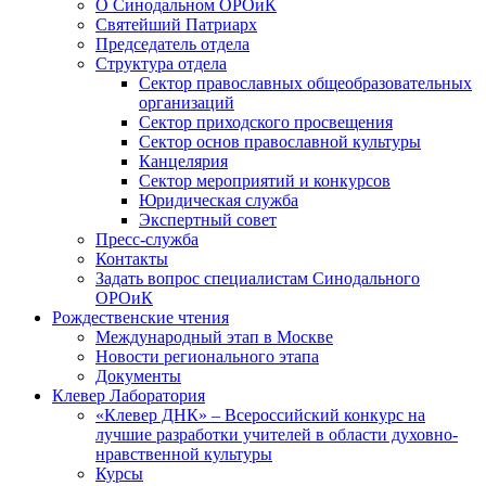
О Синодальном ОРОиК
Святейший Патриарх
Председатель отдела
Структура отдела
Сектор православных общеобразовательных
организаций
Сектор приходского просвещения
Сектор основ православной культуры
Канцелярия
Сектор мероприятий и конкурсов
Юридическая служба
Экспертный совет
Пресс-служба
Контакты
Задать вопрос специалистам Синодального
ОРОиК
Рождественские чтения
Международный этап в Москве
Новости регионального этапа
Документы
Клевер Лаборатория
«Клевер ДНК» – Всероссийский конкурс на
лучшие разработки учителей в области духовно-
нравственной культуры
Курсы