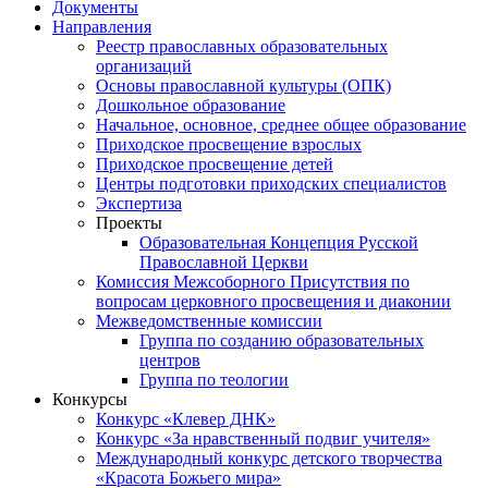
Документы
Направления
Реестр православных образовательных
организаций
Основы православной культуры (ОПК)
Дошкольное образование
Начальное, основное, среднее общее образование
Приходское просвещение взрослых
Приходское просвещение детей
Центры подготовки приходских специалистов
Экспертиза
Проекты
Образовательная Концепция Русской
Православной Церкви
Комиссия Межсоборного Присутствия по
вопросам церковного просвещения и диаконии
Межведомственные комиссии
Группа по созданию образовательных
центров
Группа по теологии
Конкурсы
Конкурс «Клевер ДНК»
Конкурс «За нравственный подвиг учителя»
Международный конкурс детского творчества
«Красота Божьего мира»