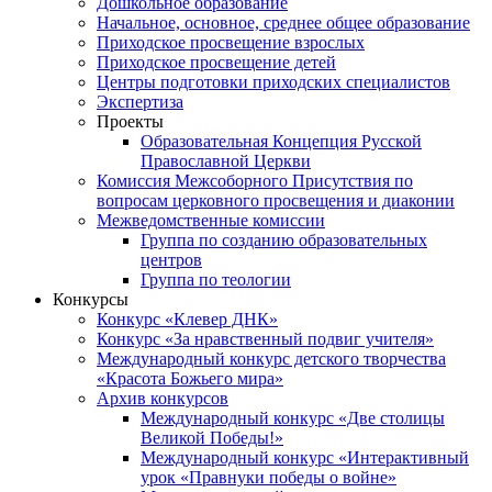
Дошкольное образование
Начальное, основное, среднее общее образование
Приходское просвещение взрослых
Приходское просвещение детей
Центры подготовки приходских специалистов
Экспертиза
Проекты
Образовательная Концепция Русской
Православной Церкви
Комиссия Межсоборного Присутствия по
вопросам церковного просвещения и диаконии
Межведомственные комиссии
Группа по созданию образовательных
центров
Группа по теологии
Конкурсы
Конкурс «Клевер ДНК»
Конкурс «За нравственный подвиг учителя»
Международный конкурс детского творчества
«Красота Божьего мира»
Архив конкурсов
Международный конкурс «Две столицы
Великой Победы!»
Международный конкурс «Интерактивный
урок «Правнуки победы о войне»