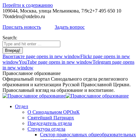
Перейти к содержанию
109044, Москва, улица Мельникова, 7/9с2
+7 495 650 10
70
otdelro@otdelro.ru
Прислать новость
Задать вопрос
Search:
Вконтакте page opens in new window
Flickr page opens in new
window
YouTube page opens in new window
Telegram page opens
in new window
Православное образование
Официальный портал Синодального отдела религиозного
образования и катехизации Русской Православной Церкви.
Православный взгляд на образование и воспитание.
Отдел
О Синодальном ОРОиК
Святейший Патриарх
Председатель отдела
Структура отдела
Сектор православных общеобразовательных