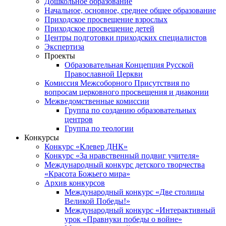
Дошкольное образование
Начальное, основное, среднее общее образование
Приходское просвещение взрослых
Приходское просвещение детей
Центры подготовки приходских специалистов
Экспертиза
Проекты
Образовательная Концепция Русской
Православной Церкви
Комиссия Межсоборного Присутствия по
вопросам церковного просвещения и диаконии
Межведомственные комиссии
Группа по созданию образовательных
центров
Группа по теологии
Конкурсы
Конкурс «Клевер ДНК»
Конкурс «За нравственный подвиг учителя»
Международный конкурс детского творчества
«Красота Божьего мира»
Архив конкурсов
Международный конкурс «Две столицы
Великой Победы!»
Международный конкурс «Интерактивный
урок «Правнуки победы о войне»