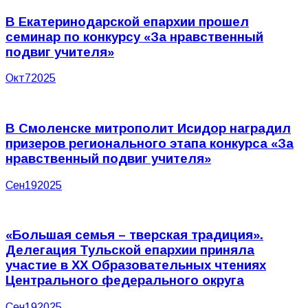
В Екатеринодарской епархии прошел
семинар по конкурсу «За нравственный
подвиг учителя»
Окт
7
2025
В Смоленске митрополит Исидор наградил
призеров регионального этапа конкурса «За
нравственный подвиг учителя»
Сен
19
2025
«Большая семья – тверская традиция».
Делегация Тульской епархии приняла
участие в XХ Образовательных чтениях
Центрального федерального округа
Сен
19
2025