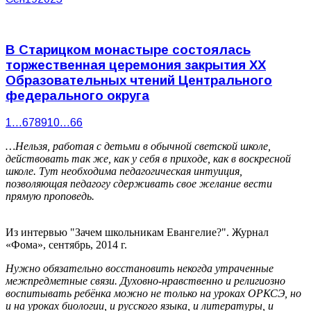
В Старицком монастыре состоялась
торжественная церемония закрытия XX
Образовательных чтений Центрального
федерального округа
1
…
6
7
8
9
10
…
66
…Нельзя, работая с детьми в обычной светской школе,
действовать так же, как у себя в приходе, как в воскресной
школе. Тут необходима педагогическая интуиция,
позволяющая педагогу сдерживать свое желание вести
прямую проповедь.
Из интервью "Зачем школьникам Евангелие?". Журнал
«Фома», сентябрь, 2014 г.
Нужно обязательно восстановить некогда утраченные
межпредметные связи. Духовно-нравственно и религиозно
воспитывать ребёнка можно не только на уроках ОРКСЭ, но
и на уроках биологии, и русского языка, и литературы, и