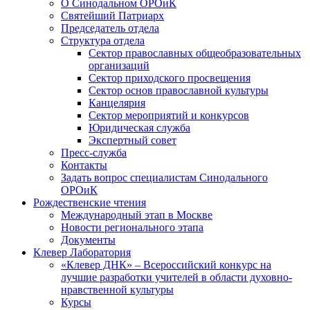
О Синодальном ОРОиК
Святейший Патриарх
Председатель отдела
Структура отдела
Сектор православных общеобразовательных
организаций
Сектор приходского просвещения
Сектор основ православной культуры
Канцелярия
Сектор мероприятий и конкурсов
Юридическая служба
Экспертный совет
Пресс-служба
Контакты
Задать вопрос специалистам Синодального
ОРОиК
Рождественские чтения
Международный этап в Москве
Новости регионального этапа
Документы
Клевер Лаборатория
«Клевер ДНК» – Всероссийский конкурс на
лучшие разработки учителей в области духовно-
нравственной культуры
Курсы