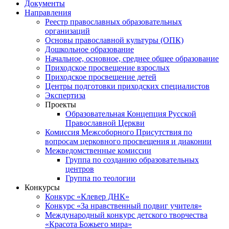
Документы
Направления
Реестр православных образовательных
организаций
Основы православной культуры (ОПК)
Дошкольное образование
Начальное, основное, среднее общее образование
Приходское просвещение взрослых
Приходское просвещение детей
Центры подготовки приходских специалистов
Экспертиза
Проекты
Образовательная Концепция Русской
Православной Церкви
Комиссия Межсоборного Присутствия по
вопросам церковного просвещения и диаконии
Межведомственные комиссии
Группа по созданию образовательных
центров
Группа по теологии
Конкурсы
Конкурс «Клевер ДНК»
Конкурс «За нравственный подвиг учителя»
Международный конкурс детского творчества
«Красота Божьего мира»