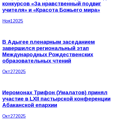
конкурсов «За нравственный подвиг
учителя» и «Красота Божьего мира»
Ноя
1
2025
В Адыгее пленарным заседанием
завершился региональный этап
Международных Рождественских
образовательных чтений
Окт
27
2025
Иеромонах Трифон (Умалатов) принял
участие в LXII пастырской конференции
Абаканской епархии
Окт
27
2025