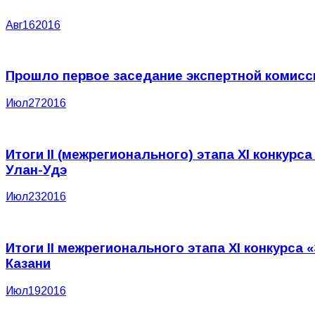
Авг
16
2016
Прошло первое заседание экспертной комисси
Июл
27
2016
Итоги II (межрегионального) этапа XI конку
Улан-Удэ
Июл
23
2016
Итоги II межрегионального этапа XI конкурс
Казани
Июл
19
2016