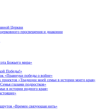
лавной Церкви
церковного просвещения и диаконии
в
сота Божьего мира»
кой Победы!»
к «Правнуки победы о войне»
 проектов «Традиции моей семьи в истории моего края»
Семья глазами подростков»
ьи в истории родного края»
астоящее»
ршрутов «Времен связующая нить»