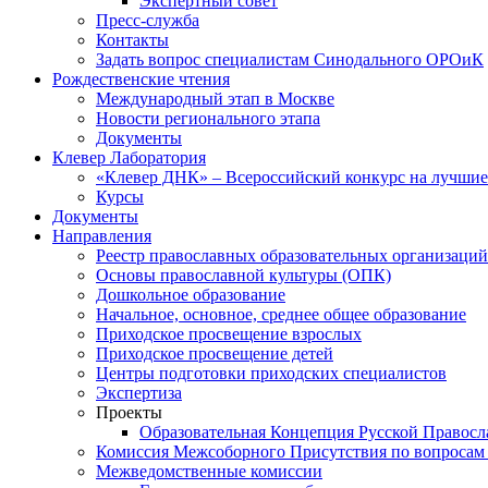
Экспертный совет
Пресс-служба
Контакты
Задать вопрос специалистам Синодального ОРОиК
Рождественские чтения
Международный этап в Москве
Новости регионального этапа
Документы
Клевер Лаборатория
«Клевер ДНК» – Всероссийский конкурс на лучшие 
Курсы
Документы
Направления
Реестр православных образовательных организаций
Основы православной культуры (ОПК)
Дошкольное образование
Начальное, основное, среднее общее образование
Приходское просвещение взрослых
Приходское просвещение детей
Центры подготовки приходских специалистов
Экспертиза
Проекты
Образовательная Концепция Русской Правос
Комиссия Межсоборного Присутствия по вопросам 
Межведомственные комиссии