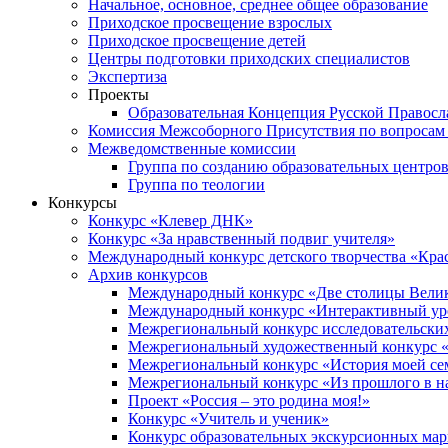
Начальное, основное, среднее общее образование
Приходское просвещение взрослых
Приходское просвещение детей
Центры подготовки приходских специалистов
Экспертиза
Проекты
Образовательная Концепция Русской Правос
Комиссия Межсоборного Присутствия по вопросам 
Межведомственные комиссии
Группа по созданию образовательных центро
Группа по теологии
Конкурсы
Конкурс «Клевер ДНК»
Конкурс «За нравственный подвиг учителя»
Международный конкурс детского творчества «Кра
Архив конкурсов
Международный конкурс «Две столицы Вели
Международный конкурс «Интерактивный уро
Межрегиональный конкурс исследовательских
Межрегиональный художественный конкурс «
Межрегиональный конкурс «История моей сем
Межрегиональный конкурс «Из прошлого в н
Проект «Россия – это родина моя!»
Конкурс «Учитель и ученик»
Конкурс образовательных экскурсионных ма