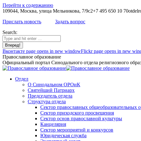
Перейти к содержанию
109044, Москва, улица Мельникова, 7/9с2
+7 495 650 10 70
otdelr
Прислать новость
Задать вопрос
Search:
Вконтакте page opens in new window
Flickr page opens in new wi
Православное образование
Официальный портал Синодального отдела религиозного образ
Отдел
О Синодальном ОРОиК
Святейший Патриарх
Председатель отдела
Структура отдела
Сектор православных общеобразовательных 
Сектор приходского просвещения
Сектор основ православной культуры
Канцелярия
Сектор мероприятий и конкурсов
Юридическая служба