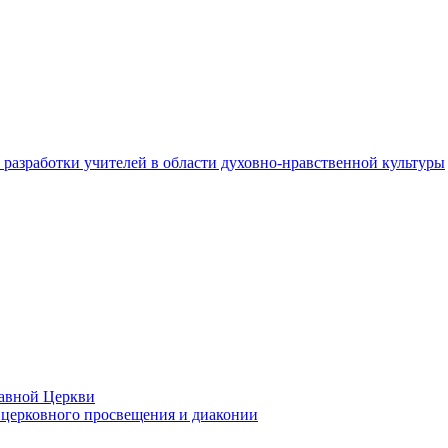
разработки учителей в области духовно-нравственной культуры
лавной Церкви
церковного просвещения и диаконии