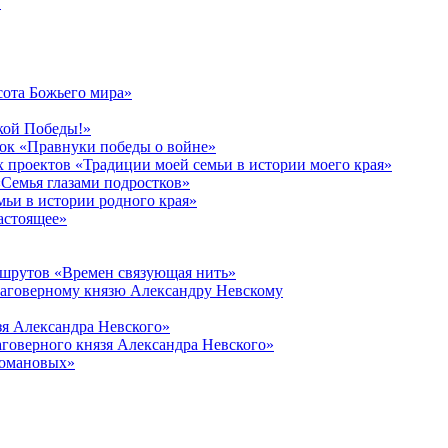
в
сота Божьего мира»
кой Победы!»
к «Правнуки победы о войне»
 проектов «Традиции моей семьи в истории моего края»
Семья глазами подростков»
ьи в истории родного края»
астоящее»
ршрутов «Времен связующая нить»
лаговерному князю Александру Невскому
зя Александра Невского»
говерного князя Александра Невского»
Романовых»