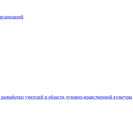
организаций
разработки учителей в области духовно-нравственной культуры