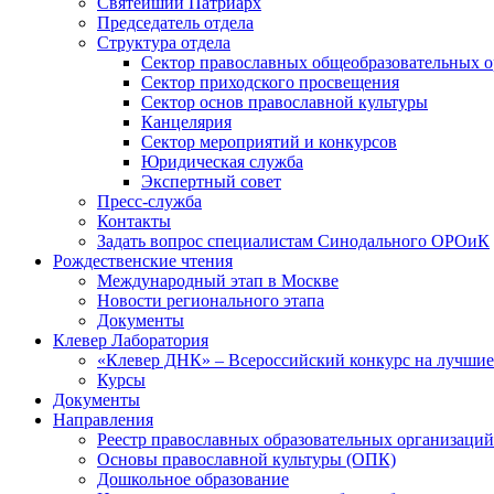
Святейший Патриарх
Председатель отдела
Структура отдела
Сектор православных общеобразовательных 
Сектор приходского просвещения
Сектор основ православной культуры
Канцелярия
Сектор мероприятий и конкурсов
Юридическая служба
Экспертный совет
Пресс-служба
Контакты
Задать вопрос специалистам Синодального ОРОиК
Рождественские чтения
Международный этап в Москве
Новости регионального этапа
Документы
Клевер Лаборатория
«Клевер ДНК» – Всероссийский конкурс на лучшие 
Курсы
Документы
Направления
Реестр православных образовательных организаций
Основы православной культуры (ОПК)
Дошкольное образование