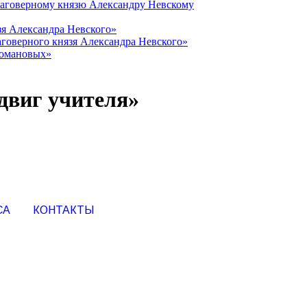
лаговерному князю Александру Невскому
зя Александра Невского»
говерного князя Александра Невского»
Романовых»
двиг учителя»
СА
КОНТАКТЫ