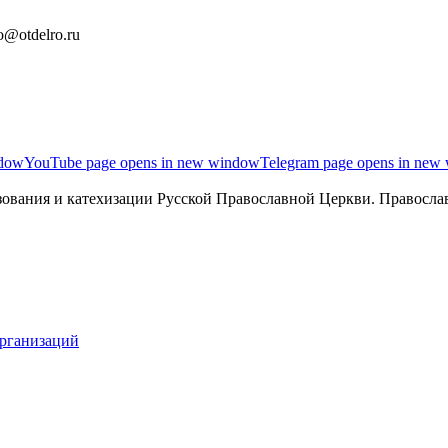
o@otdelro.ru
ndow
YouTube page opens in new window
Telegram page opens in new
ования и катехизации Русской Православной Церкви. Православ
организаций