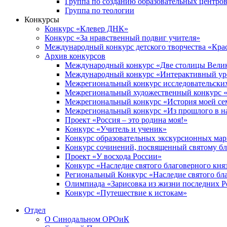
Группа по созданию образовательных центро
Группа по теологии
Конкурсы
Конкурс «Клевер ДНК»
Конкурс «За нравственный подвиг учителя»
Международный конкурс детского творчества «Кра
Архив конкурсов
Международный конкурс «Две столицы Вели
Международный конкурс «Интерактивный уро
Межрегиональный конкурс исследовательских
Межрегиональный художественный конкурс «
Межрегиональный конкурс «История моей сем
Межрегиональный конкурс «Из прошлого в н
Проект «Россия – это родина моя!»
Конкурс «Учитель и ученик»
Конкурс образовательных экскурсионных ма
Конкурс сочинений, посвященный святому б
Проект «У восхода России»
Конкурс «Наследие святого благоверного кня
Региональный Конкурс «Наследие святого бла
Олимпиада «Зарисовка из жизни последних 
Конкурс «Путешествие к истокам»
Отдел
О Синодальном ОРОиК