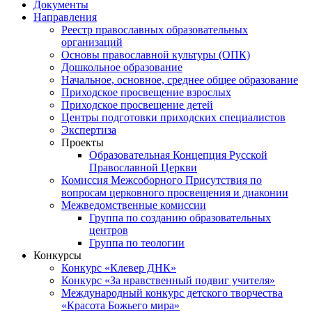
Документы
Направления
Реестр православных образовательных
организаций
Основы православной культуры (ОПК)
Дошкольное образование
Начальное, основное, среднее общее образование
Приходское просвещение взрослых
Приходское просвещение детей
Центры подготовки приходских специалистов
Экспертиза
Проекты
Образовательная Концепция Русской
Православной Церкви
Комиссия Межсоборного Присутствия по
вопросам церковного просвещения и диаконии
Межведомственные комиссии
Группа по созданию образовательных
центров
Группа по теологии
Конкурсы
Конкурс «Клевер ДНК»
Конкурс «За нравственный подвиг учителя»
Международный конкурс детского творчества
«Красота Божьего мира»