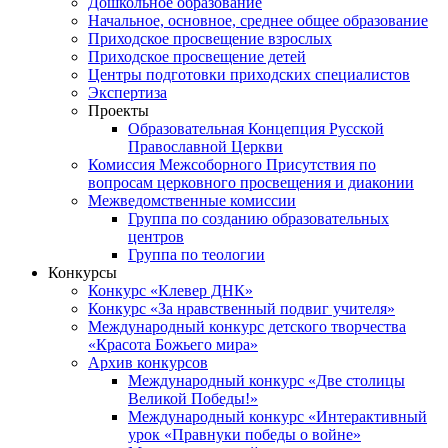
Дошкольное образование
Начальное, основное, среднее общее образование
Приходское просвещение взрослых
Приходское просвещение детей
Центры подготовки приходских специалистов
Экспертиза
Проекты
Образовательная Концепция Русской
Православной Церкви
Комиссия Межсоборного Присутствия по
вопросам церковного просвещения и диаконии
Межведомственные комиссии
Группа по созданию образовательных
центров
Группа по теологии
Конкурсы
Конкурс «Клевер ДНК»
Конкурс «За нравственный подвиг учителя»
Международный конкурс детского творчества
«Красота Божьего мира»
Архив конкурсов
Международный конкурс «Две столицы
Великой Победы!»
Международный конкурс «Интерактивный
урок «Правнуки победы о войне»