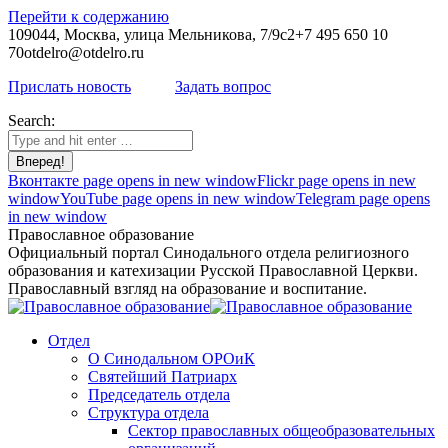
Перейти к содержанию
109044, Москва, улица Мельникова, 7/9с2
+7 495 650 10
70
otdelro@otdelro.ru
Прислать новость
Задать вопрос
Search:
Вконтакте page opens in new window
Flickr page opens in new
window
YouTube page opens in new window
Telegram page opens
in new window
Православное образование
Официальный портал Синодального отдела религиозного
образования и катехизации Русской Православной Церкви.
Православный взгляд на образование и воспитание.
Отдел
О Синодальном ОРОиК
Святейший Патриарх
Председатель отдела
Структура отдела
Сектор православных общеобразовательных