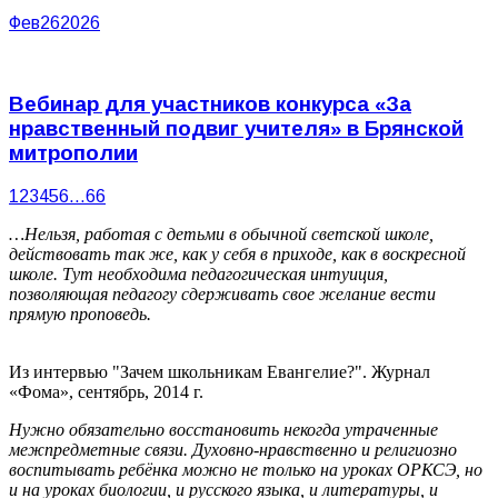
Фев
26
2026
Вебинар для участников конкурса «За
нравственный подвиг учителя» в Брянской
митрополии
1
2
3
4
5
6
…
66
…Нельзя, работая с детьми в обычной светской школе,
действовать так же, как у себя в приходе, как в воскресной
школе. Тут необходима педагогическая интуиция,
позволяющая педагогу сдерживать свое желание вести
прямую проповедь.
Из интервью "Зачем школьникам Евангелие?". Журнал
«Фома», сентябрь, 2014 г.
Нужно обязательно восстановить некогда утраченные
межпредметные связи. Духовно-нравственно и религиозно
воспитывать ребёнка можно не только на уроках ОРКСЭ, но
и на уроках биологии, и русского языка, и литературы, и