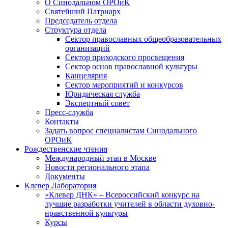
О Синодальном ОРОиК
Святейший Патриарх
Председатель отдела
Структура отдела
Сектор православных общеобразовательных
организаций
Сектор приходского просвещения
Сектор основ православной культуры
Канцелярия
Сектор мероприятий и конкурсов
Юридическая служба
Экспертный совет
Пресс-служба
Контакты
Задать вопрос специалистам Синодального
ОРОиК
Рождественские чтения
Международный этап в Москве
Новости регионального этапа
Документы
Клевер Лаборатория
«Клевер ДНК» – Всероссийский конкурс на
лучшие разработки учителей в области духовно-
нравственной культуры
Курсы