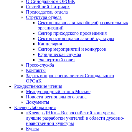
О Синодальном ОРОиК
Святейший Патриарх
Председатель отдела
Структура отдела
Сектор православных общеобразовательных
организаций
Сектор приходского просвещения
Сектор основ православной культуры
Канцелярия
Сектор мероприятий и конкурсов
Юридическая служба
Экспертный совет
Пресс-служба
Контакты
Задать вопрос специалистам Синодального
ОРОиК
Рождественские чтения
Международный этап в Москве
Новости регионального этапа
Документы
Клевер Лаборатория
«Клевер ДНК» – Всероссийский конкурс на
лучшие разработки учителей в области духовно-
нравственной культуры
Курсы