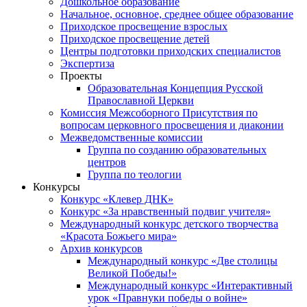
Дошкольное образование
Начальное, основное, среднее общее образование
Приходское просвещение взрослых
Приходское просвещение детей
Центры подготовки приходских специалистов
Экспертиза
Проекты
Образовательная Концепция Русской
Православной Церкви
Комиссия Межсоборного Присутствия по
вопросам церковного просвещения и диаконии
Межведомственные комиссии
Группа по созданию образовательных
центров
Группа по теологии
Конкурсы
Конкурс «Клевер ДНК»
Конкурс «За нравственный подвиг учителя»
Международный конкурс детского творчества
«Красота Божьего мира»
Архив конкурсов
Международный конкурс «Две столицы
Великой Победы!»
Международный конкурс «Интерактивный
урок «Правнуки победы о войне»