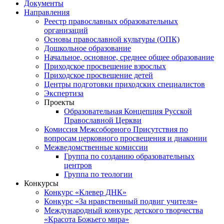
Документы
Направления
Реестр православных образовательных
организаций
Основы православной культуры (ОПК)
Дошкольное образование
Начальное, основное, среднее общее образование
Приходское просвещение взрослых
Приходское просвещение детей
Центры подготовки приходских специалистов
Экспертиза
Проекты
Образовательная Концепция Русской
Православной Церкви
Комиссия Межсоборного Присутствия по
вопросам церковного просвещения и диаконии
Межведомственные комиссии
Группа по созданию образовательных
центров
Группа по теологии
Конкурсы
Конкурс «Клевер ДНК»
Конкурс «За нравственный подвиг учителя»
Международный конкурс детского творчества
«Красота Божьего мира»