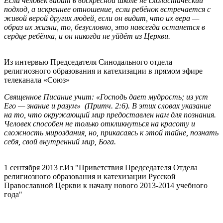
Если человек видит в воскресной школе не схоластический
подход, а искреннее отношение, если ребёнок встречается с
живой верой других людей, если он видит, что их вера —
образ их жизни, то, безусловно, это навсегда останется в
сердце ребёнка, и он никогда не уйдёт из Церкви.
Из интервью Председателя Синодального отдела
религиозного образования и катехизации в прямом эфире
телеканала «Союз»
Священное Писание учит: «Господь дает мудрость; из уст
Его — знание и разум» (Притч. 2:6). В этих словах указание
на то, что окружающий мир предоставлен нам для познания.
Человек способен не только откликнуться на красоту и
сложность мироздания, но, прикасаясь к этой тайне, познать
себя, свой внутренний мир, Бога.
1 сентября 2013 г.
Из "Приветствия Председателя Отдела
религиозного образования и катехизации Русской
Православной Церкви к началу нового 2013-2014 учебного
года"