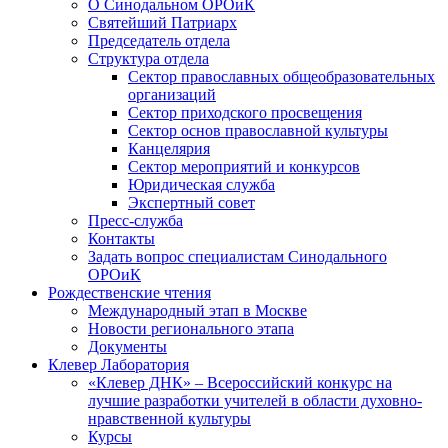
О Синодальном ОРОиК
Святейший Патриарх
Председатель отдела
Структура отдела
Сектор православных общеобразовательных
организаций
Сектор приходского просвещения
Сектор основ православной культуры
Канцелярия
Сектор мероприятий и конкурсов
Юридическая служба
Экспертный совет
Пресс-служба
Контакты
Задать вопрос специалистам Синодального
ОРОиК
Рождественские чтения
Международный этап в Москве
Новости регионального этапа
Документы
Клевер Лаборатория
«Клевер ДНК» – Всероссийский конкурс на
лучшие разработки учителей в области духовно-
нравственной культуры
Курсы