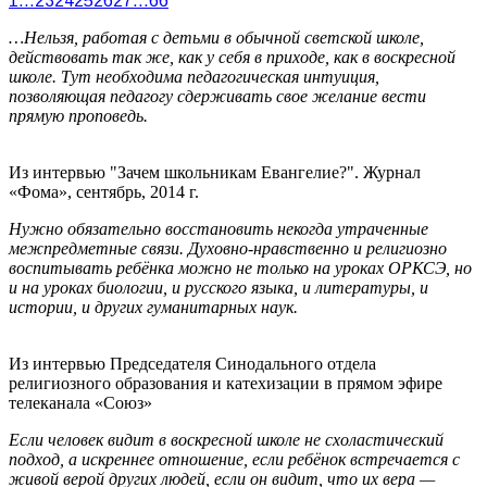
1
…
23
24
25
26
27
…
66
…Нельзя, работая с детьми в обычной светской школе,
действовать так же, как у себя в приходе, как в воскресной
школе. Тут необходима педагогическая интуиция,
позволяющая педагогу сдерживать свое желание вести
прямую проповедь.
Из интервью "Зачем школьникам Евангелие?". Журнал
«Фома», сентябрь, 2014 г.
Нужно обязательно восстановить некогда утраченные
межпредметные связи. Духовно-нравственно и религиозно
воспитывать ребёнка можно не только на уроках ОРКСЭ, но
и на уроках биологии, и русского языка, и литературы, и
истории, и других гуманитарных наук.
Из интервью Председателя Синодального отдела
религиозного образования и катехизации в прямом эфире
телеканала «Союз»
Если человек видит в воскресной школе не схоластический
подход, а искреннее отношение, если ребёнок встречается с
живой верой других людей, если он видит, что их вера —