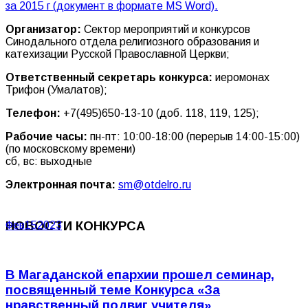
за 2015 г (документ в формате MS Word).
Организатор:
Сектор мероприятий и конкурсов
Синодального отдела религиозного образования и
катехизации Русской Православной Церкви;
Ответственный секретарь конкурса:
иеромонах
Трифон (Умалатов);
Телефон:
+7(495)650-13-10
(доб. 118, 119, 125);
Рабочие часы:
пн-пт: 10:00-18:00 (перерыв 14:00-15:00)
(по московскому времени)
сб, вс: выходные
Электронная почта:
sm@otdelro.ru
НОВОСТИ КОНКУРСА
Фев
15
2023
В Магаданской епархии прошел семинар,
посвященный теме Конкурса «За
нравственный подвиг учителя»