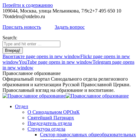
Перейти к содержанию
109044, Москва, улица Мельникова, 7/9с2
+7 495 650 10
70
otdelro@otdelro.ru
Прислать новость
Задать вопрос
Search:
Вконтакте page opens in new window
Flickr page opens in new
window
YouTube page opens in new window
Telegram page opens
in new window
Православное образование
Официальный портал Синодального отдела религиозного
образования и катехизации Русской Православной Церкви.
Православный взгляд на образование и воспитание.
Отдел
О Синодальном ОРОиК
Святейший Патриарх
Председатель отдела
Структура отдела
Сектор православных общеобразовательных