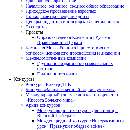
Дошкольное образование
Начальное, основное, среднее общее образование
Приходское просвещение взрослых
Приходское просвещение детей
Центры подготовки приходских специалистов
Экспертиза
Проекты
Образовательная Концепция Русской
Православной Церкви
Комиссия Межсоборного Присутствия по
вопросам церковного просвещения и диаконии
Межведомственные комиссии
Группа по созданию образовательных
центров
Группа по теологии
Конкурсы
Конкурс «Клевер ДНК»
Конкурс «За нравственный подвиг учителя»
Международный конкурс детского творчества
«Красота Божьего мира»
Архив конкурсов
Международный конкурс «Две столицы
Великой Победы!»
Международный конкурс «Интерактивный
урок «Правнуки победы о войне»