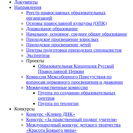
Документы
Направления
Реестр православных образовательных
организаций
Основы православной культуры (ОПК)
Дошкольное образование
Начальное, основное, среднее общее образование
Приходское просвещение взрослых
Приходское просвещение детей
Центры подготовки приходских специалистов
Экспертиза
Проекты
Образовательная Концепция Русской
Православной Церкви
Комиссия Межсоборного Присутствия по
вопросам церковного просвещения и диаконии
Межведомственные комиссии
Группа по созданию образовательных
центров
Группа по теологии
Конкурсы
Конкурс «Клевер ДНК»
Конкурс «За нравственный подвиг учителя»
Международный конкурс детского творчества
«Красота Божьего мира»