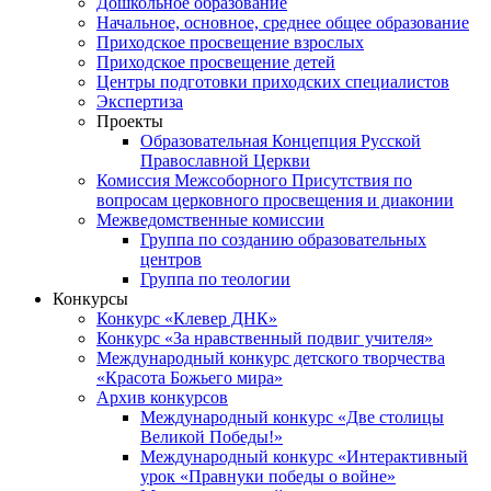
Дошкольное образование
Начальное, основное, среднее общее образование
Приходское просвещение взрослых
Приходское просвещение детей
Центры подготовки приходских специалистов
Экспертиза
Проекты
Образовательная Концепция Русской
Православной Церкви
Комиссия Межсоборного Присутствия по
вопросам церковного просвещения и диаконии
Межведомственные комиссии
Группа по созданию образовательных
центров
Группа по теологии
Конкурсы
Конкурс «Клевер ДНК»
Конкурс «За нравственный подвиг учителя»
Международный конкурс детского творчества
«Красота Божьего мира»
Архив конкурсов
Международный конкурс «Две столицы
Великой Победы!»
Международный конкурс «Интерактивный
урок «Правнуки победы о войне»