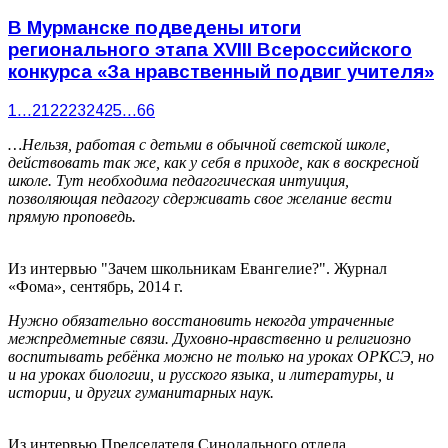
В Мурманcке подведены итоги
регионального этапа XVIII Всероссийского
конкурса «За нравственный подвиг учителя»
1
…
21
22
23
24
25
…
66
…Нельзя, работая с детьми в обычной светской школе,
действовать так же, как у себя в приходе, как в воскресной
школе. Тут необходима педагогическая интуиция,
позволяющая педагогу сдерживать свое желание вести
прямую проповедь.
Из интервью "Зачем школьникам Евангелие?". Журнал
«Фома», сентябрь, 2014 г.
Нужно обязательно восстановить некогда утраченные
межпредметные связи. Духовно-нравственно и религиозно
воспитывать ребёнка можно не только на уроках ОРКСЭ, но
и на уроках биологии, и русского языка, и литературы, и
истории, и других гуманитарных наук.
Из интервью Председателя Синодального отдела