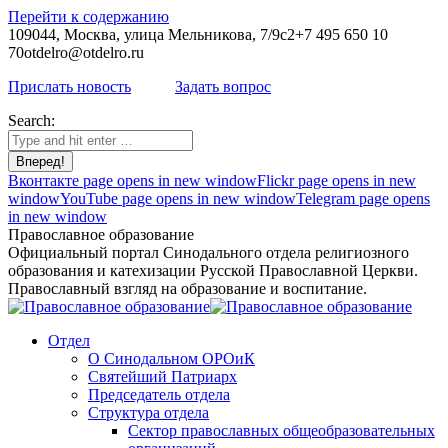
Перейти к содержанию
109044, Москва, улица Мельникова, 7/9с2
+7 495 650 10
70
otdelro@otdelro.ru
Прислать новость
Задать вопрос
Search:
Вконтакте page opens in new window
Flickr page opens in new
window
YouTube page opens in new window
Telegram page opens
in new window
Православное образование
Официальный портал Синодального отдела религиозного
образования и катехизации Русской Православной Церкви.
Православный взгляд на образование и воспитание.
Отдел
О Синодальном ОРОиК
Святейший Патриарх
Председатель отдела
Структура отдела
Сектор православных общеобразовательных