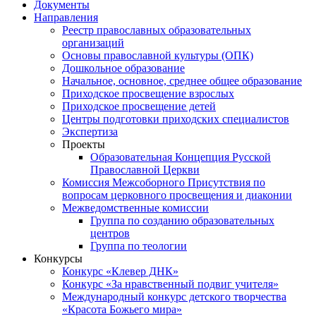
Документы
Направления
Реестр православных образовательных
организаций
Основы православной культуры (ОПК)
Дошкольное образование
Начальное, основное, среднее общее образование
Приходское просвещение взрослых
Приходское просвещение детей
Центры подготовки приходских специалистов
Экспертиза
Проекты
Образовательная Концепция Русской
Православной Церкви
Комиссия Межсоборного Присутствия по
вопросам церковного просвещения и диаконии
Межведомственные комиссии
Группа по созданию образовательных
центров
Группа по теологии
Конкурсы
Конкурс «Клевер ДНК»
Конкурс «За нравственный подвиг учителя»
Международный конкурс детского творчества
«Красота Божьего мира»