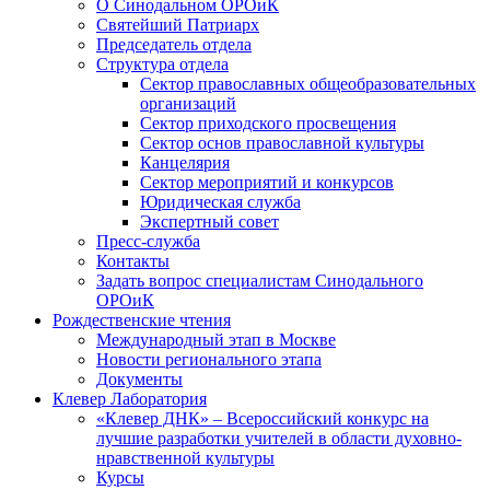
О Синодальном ОРОиК
Святейший Патриарх
Председатель отдела
Структура отдела
Сектор православных общеобразовательных
организаций
Сектор приходского просвещения
Сектор основ православной культуры
Канцелярия
Сектор мероприятий и конкурсов
Юридическая служба
Экспертный совет
Пресс-служба
Контакты
Задать вопрос специалистам Синодального
ОРОиК
Рождественские чтения
Международный этап в Москве
Новости регионального этапа
Документы
Клевер Лаборатория
«Клевер ДНК» – Всероссийский конкурс на
лучшие разработки учителей в области духовно-
нравственной культуры
Курсы