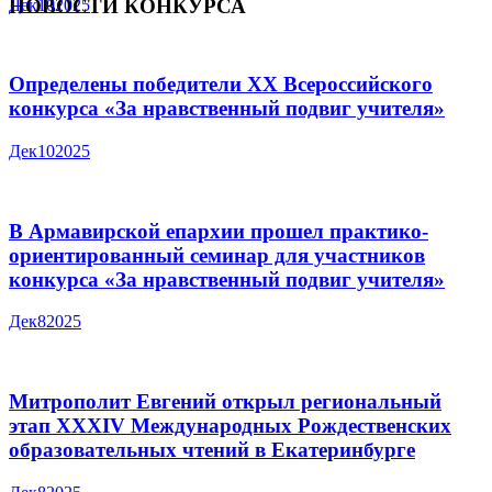
НОВОСТИ КОНКУРСА
Дек
10
2025
Определены победители XX Всероссийского
конкурса «За нравственный подвиг учителя»
Дек
10
2025
В Армавирской епархии прошел практико-
ориентированный семинар для участников
конкурса «За нравственный подвиг учителя»
Дек
8
2025
Митрополит Евгений открыл региональный
этап XXXIV Международных Рождественских
образовательных чтений в Екатеринбурге