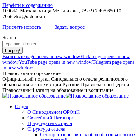
Перейти к содержанию
109044, Москва, улица Мельникова, 7/9с2
+7 495 650 10
70
otdelro@otdelro.ru
Прислать новость
Задать вопрос
Search:
Вконтакте page opens in new window
Flickr page opens in new
window
YouTube page opens in new window
Telegram page opens
in new window
Православное образование
Официальный портал Синодального отдела религиозного
образования и катехизации Русской Православной Церкви.
Православный взгляд на образование и воспитание.
Отдел
О Синодальном ОРОиК
Святейший Патриарх
Председатель отдела
Структура отдела
Сектор православных общеобразовательных