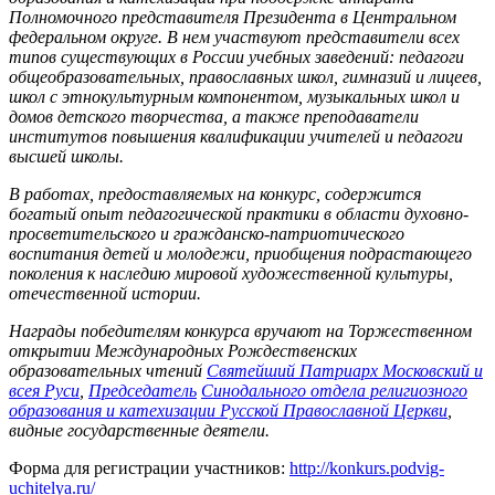
Полномочного представителя Президента в Центральном
федеральном округе. В нем участвуют представители всех
типов существующих в России учебных заведений: педагоги
общеобразовательных, православных школ, гимназий и лицеев,
школ с этнокультурным компонентом, музыкальных школ и
домов детского творчества, а также преподаватели
институтов повышения квалификации учителей и педагоги
высшей школы.
В работах, предоставляемых на конкурс, содержится
богатый опыт педагогической практики в области духовно-
просветительского и гражданско-патриотического
воспитания детей и молодежи, приобщения подрастающего
поколения к наследию мировой художественной культуры,
отечественной истории.
Награды победителям конкурса вручают на Торжественном
открытии Международных Рождественских
образовательных чтений
Святейший Патриарх Московский и
всея Руси
,
Председатель
Синодального отдела религиозного
образования и катехизации Русской Православной Церкви
,
видные государственные деятели.
Форма для регистрации участников:
http://konkurs.podvig-
uchitelya.ru/