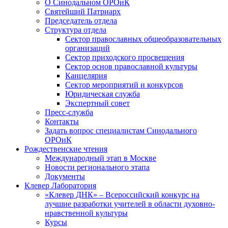
О Синодальном ОРОиК
Святейший Патриарх
Председатель отдела
Структура отдела
Сектор православных общеобразовательных
организаций
Сектор приходского просвещения
Сектор основ православной культуры
Канцелярия
Сектор мероприятий и конкурсов
Юридическая служба
Экспертный совет
Пресс-служба
Контакты
Задать вопрос специалистам Синодального
ОРОиК
Рождественские чтения
Международный этап в Москве
Новости регионального этапа
Документы
Клевер Лаборатория
«Клевер ДНК» – Всероссийский конкурс на
лучшие разработки учителей в области духовно-
нравственной культуры
Курсы