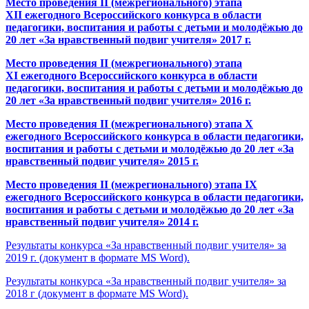
Место проведения
II
(межрегионального) этапа
XII
ежегодного Всероссийского конкурса в области
педагогики, воспитания и работы с детьми и молодёжью до
20 лет «За нравственный подвиг учителя» 2017 г.
Место проведения
II
(межрегионального) этапа
XI
ежегодного Всероссийского конкурса в области
педагогики, воспитания и работы с детьми и молодёжью до
20 лет «За нравственный подвиг учителя» 2016 г.
Место проведения
II
(межрегионального) этапа X
ежегодного Всероссийского конкурса в области педагогики,
воспитания и работы с детьми и молодёжью до 20 лет «За
нравственный подвиг учителя» 2015 г.
Место проведения II (межрегионального) этапа
IX
ежегодного Всероссийского конкурса в области педагогики,
воспитания и
работы с детьми и молодёжью до 20 лет «За
нравственный подвиг учителя»
2014 г.
Результаты конкурса «За нравственный подвиг учителя» за
2019 г. (документ в формате MS Word).
Результаты конкурса «За нравственный подвиг учителя» за
2018 г (документ в формате MS Word).