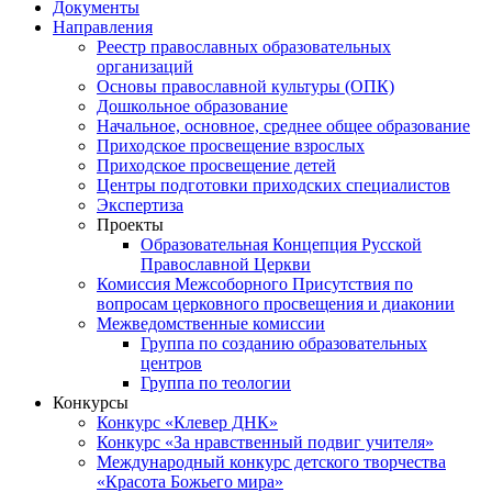
Документы
Направления
Реестр православных образовательных
организаций
Основы православной культуры (ОПК)
Дошкольное образование
Начальное, основное, среднее общее образование
Приходское просвещение взрослых
Приходское просвещение детей
Центры подготовки приходских специалистов
Экспертиза
Проекты
Образовательная Концепция Русской
Православной Церкви
Комиссия Межсоборного Присутствия по
вопросам церковного просвещения и диаконии
Межведомственные комиссии
Группа по созданию образовательных
центров
Группа по теологии
Конкурсы
Конкурс «Клевер ДНК»
Конкурс «За нравственный подвиг учителя»
Международный конкурс детского творчества
«Красота Божьего мира»