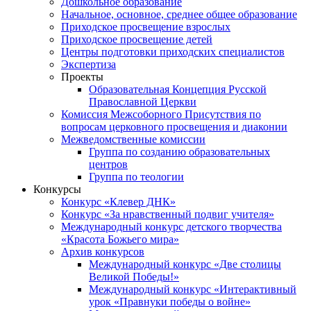
Дошкольное образование
Начальное, основное, среднее общее образование
Приходское просвещение взрослых
Приходское просвещение детей
Центры подготовки приходских специалистов
Экспертиза
Проекты
Образовательная Концепция Русской
Православной Церкви
Комиссия Межсоборного Присутствия по
вопросам церковного просвещения и диаконии
Межведомственные комиссии
Группа по созданию образовательных
центров
Группа по теологии
Конкурсы
Конкурс «Клевер ДНК»
Конкурс «За нравственный подвиг учителя»
Международный конкурс детского творчества
«Красота Божьего мира»
Архив конкурсов
Международный конкурс «Две столицы
Великой Победы!»
Международный конкурс «Интерактивный
урок «Правнуки победы о войне»