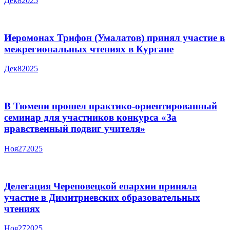
Дек
8
2025
Иеромонах Трифон (Умалатов) принял участие в
межрегиональных чтениях в Кургане
Дек
8
2025
В Тюмени прошел практико-ориентированный
семинар для участников конкурса «За
нравственный подвиг учителя»
Ноя
27
2025
Делегация Череповецкой епархии приняла
участие в Димитриевских образовательных
чтениях
Ноя
27
2025