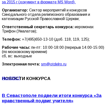
за 2015 г (документ в формате MS Word).
Организатор:
Сектор мероприятий и конкурсов
Синодального отдела религиозного образования и
катехизации Русской Православной Церкви;
Ответственный секретарь конкурса:
иеромонах
Трифон (Умалатов);
Телефон:
+7(495)650-13-10
(доб. 118, 119, 125);
Рабочие часы:
пн-пт: 10:00-18:00 (перерыв 14:00-15:00)
(по московскому времени)
сб, вс: выходные
Электронная почта:
sm@otdelro.ru
НОВОСТИ КОНКУРСА
Июл
3
2017
В Севастополе подвели итоги конкурса «За
нравственный подвиг учителя»