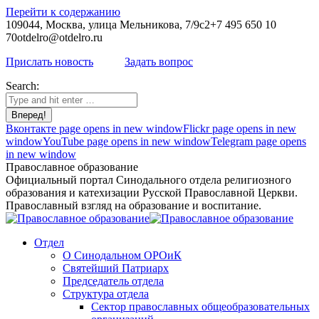
Перейти к содержанию
109044, Москва, улица Мельникова, 7/9с2
+7 495 650 10
70
otdelro@otdelro.ru
Прислать новость
Задать вопрос
Search:
Вконтакте page opens in new window
Flickr page opens in new
window
YouTube page opens in new window
Telegram page opens
in new window
Православное образование
Официальный портал Синодального отдела религиозного
образования и катехизации Русской Православной Церкви.
Православный взгляд на образование и воспитание.
Отдел
О Синодальном ОРОиК
Святейший Патриарх
Председатель отдела
Структура отдела
Сектор православных общеобразовательных