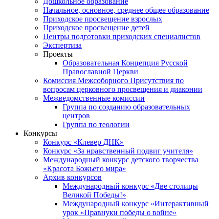
Дошкольное образование
Начальное, основное, среднее общее образование
Приходское просвещение взрослых
Приходское просвещение детей
Центры подготовки приходских специалистов
Экспертиза
Проекты
Образовательная Концепция Русской
Православной Церкви
Комиссия Межсоборного Присутствия по
вопросам церковного просвещения и диаконии
Межведомственные комиссии
Группа по созданию образовательных
центров
Группа по теологии
Конкурсы
Конкурс «Клевер ДНК»
Конкурс «За нравственный подвиг учителя»
Международный конкурс детского творчества
«Красота Божьего мира»
Архив конкурсов
Международный конкурс «Две столицы
Великой Победы!»
Международный конкурс «Интерактивный
урок «Правнуки победы о войне»