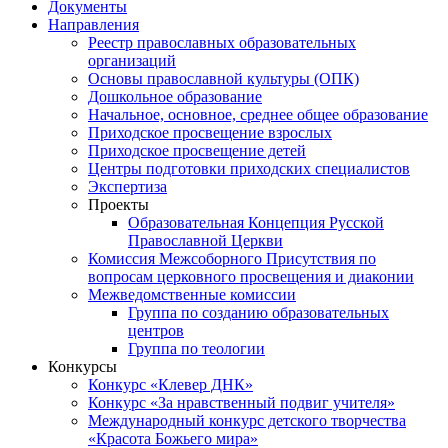
Документы
Направления
Реестр православных образовательных
организаций
Основы православной культуры (ОПК)
Дошкольное образование
Начальное, основное, среднее общее образование
Приходское просвещение взрослых
Приходское просвещение детей
Центры подготовки приходских специалистов
Экспертиза
Проекты
Образовательная Концепция Русской
Православной Церкви
Комиссия Межсоборного Присутствия по
вопросам церковного просвещения и диаконии
Межведомственные комиссии
Группа по созданию образовательных
центров
Группа по теологии
Конкурсы
Конкурс «Клевер ДНК»
Конкурс «За нравственный подвиг учителя»
Международный конкурс детского творчества
«Красота Божьего мира»