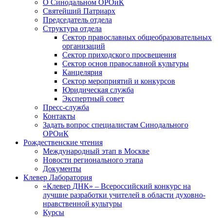
О Синодальном ОРОиК
Святейший Патриарх
Председатель отдела
Структура отдела
Сектор православных общеобразовательных
организаций
Сектор приходского просвещения
Сектор основ православной культуры
Канцелярия
Сектор мероприятий и конкурсов
Юридическая служба
Экспертный совет
Пресс-служба
Контакты
Задать вопрос специалистам Синодального
ОРОиК
Рождественские чтения
Международный этап в Москве
Новости регионального этапа
Документы
Клевер Лаборатория
«Клевер ДНК» – Всероссийский конкурс на
лучшие разработки учителей в области духовно-
нравственной культуры
Курсы