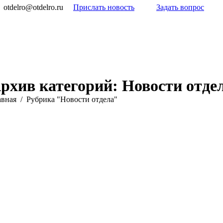
otdelro@otdelro.ru
Прислать новость
Задать вопрос
рхив категорий:
Новости отде
 здесь:
авная
Рубрика "Новости отдела"