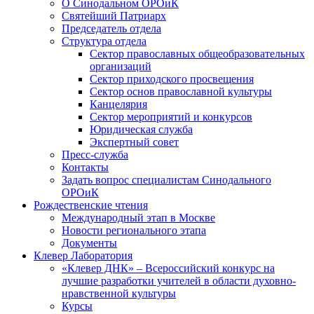
О Синодальном ОРОиК
Святейший Патриарх
Председатель отдела
Структура отдела
Сектор православных общеобразовательных
организаций
Сектор приходского просвещения
Сектор основ православной культуры
Канцелярия
Сектор мероприятий и конкурсов
Юридическая служба
Экспертный совет
Пресс-служба
Контакты
Задать вопрос специалистам Синодального
ОРОиК
Рождественские чтения
Международный этап в Москве
Новости регионального этапа
Документы
Клевер Лаборатория
«Клевер ДНК» – Всероссийский конкурс на
лучшие разработки учителей в области духовно-
нравственной культуры
Курсы