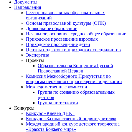
Документы
Направления
Реестр православных образовательных
организаций
Основы православной культуры (ОПК)
Дошкольное образование
Начальное, основное, среднее общее образование
Приходское просвещение взрослых
Приходское просвещение детей
Центры подготовки приходских специалистов
Экспертиза
Проекты
Образовательная Концепция Русской
Православной Церкви
Комиссия Межсоборного Присутствия по
вопросам церковного просвещения и диаконии
Межведомственные комиссии
Группа по созданию образовательных
центров
Группа по теологии
Конкурсы
Конкурс «Клевер ДНК»
Конкурс «За нравственный подвиг учителя»
Международный конкурс детского творчества
«Красота Божьего мира»