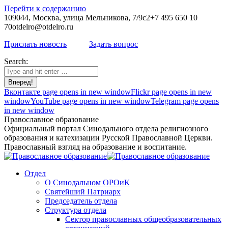
Перейти к содержанию
109044, Москва, улица Мельникова, 7/9с2
+7 495 650 10
70
otdelro@otdelro.ru
Прислать новость
Задать вопрос
Search:
Вконтакте page opens in new window
Flickr page opens in new
window
YouTube page opens in new window
Telegram page opens
in new window
Православное образование
Официальный портал Синодального отдела религиозного
образования и катехизации Русской Православной Церкви.
Православный взгляд на образование и воспитание.
Отдел
О Синодальном ОРОиК
Святейший Патриарх
Председатель отдела
Структура отдела
Сектор православных общеобразовательных