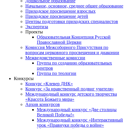
Дошкольное образование
Начальное, основное, среднее общее образование
Приходское просвещение взрослых
Приходское просвещение детей
Центры подготовки приходских специалистов
Экспертиза
Проекты
Образовательная Концепция Русской
Православной Церкви
Комиссия Межсоборного Присутствия по
вопросам церковного просвещения и диаконии
Межведомственные комиссии
Группа по созданию образовательных
центров
Группа по теологии
Конкурсы
Конкурс «Клевер ДНК»
Конкурс «За нравственный подвиг учителя»
Международный конкурс детского творчества
«Красота Божьего мира»
Архив конкурсов
Международный конкурс «Две столицы
Великой Победы!»
Международный конкурс «Интерактивный
урок «Правнуки победы о войне»