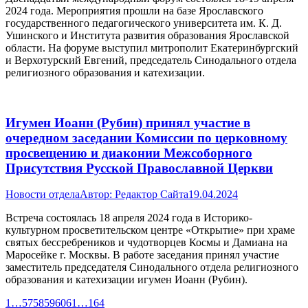
2024 года. Мероприятия прошли на базе Ярославского
государственного педагогического университета им. К. Д.
Ушинского и Института развития образования Ярославской
области. На форуме выступил митрополит Екатеринбургский
и Верхотурский Евгений, председатель Синодального отдела
религиозного образования и катехизации.
Игумен Иоанн (Рубин) принял участие в
очередном заседании Комиссии по церковному
просвещению и диаконии Межсоборного
Присутствия Русской Православной Церкви
Новости отдела
Автор:
Редактор Сайта
19.04.2024
Встреча состоялась 18 апреля 2024 года в Историко-
культурном просветительском центре «Открытие» при храме
святых бессребреников и чудотворцев Космы и Дамиана на
Маросейке г. Москвы. В работе заседания принял участие
заместитель председателя Синодального отдела религиозного
образования и катехизации игумен Иоанн (Рубин).
1
…
57
58
59
60
61
…
164