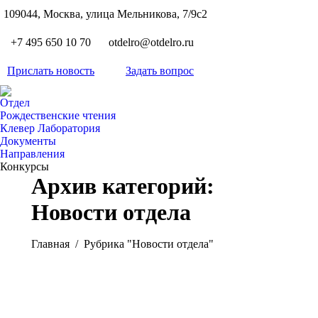
S
109044, Москва, улица Мельникова, 7/9с2
Вкон
page
Flickr
+7 495 650 10 70
otdelro@otdelro.ru
opens
page
YouT
in
opens
Прислать новость
Задать вопрос
page
new
Teleg
in
opens
wind
page
new
Отдел
in
opens
Рождественские чтения
wind
new
Клевер Лаборатория
in
wind
Документы
new
Направления
wind
Конкурсы
Архив категорий:
Новости отдела
Вы здесь:
Главная
Рубрика "Новости отдела"