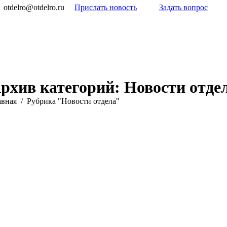
otdelro@otdelro.ru
Прислать новость
Задать вопрос
рхив категорий:
Новости отде
 здесь:
авная
Рубрика "Новости отдела"