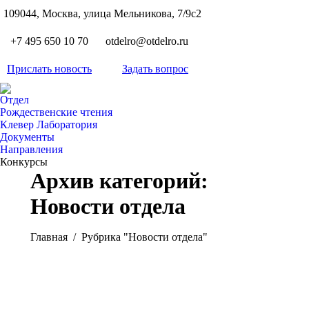
S
109044, Москва, улица Мельникова, 7/9с2
Вкон
page
Flickr
+7 495 650 10 70
otdelro@otdelro.ru
opens
page
YouT
in
opens
Прислать новость
Задать вопрос
page
new
Teleg
in
opens
wind
page
new
Отдел
in
opens
Рождественские чтения
wind
new
Клевер Лаборатория
in
wind
Документы
new
Направления
wind
Конкурсы
Архив категорий:
Новости отдела
Вы здесь:
Главная
Рубрика "Новости отдела"