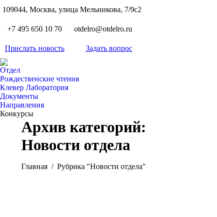
S
109044, Москва, улица Мельникова, 7/9с2
Вкон
page
Flickr
+7 495 650 10 70
otdelro@otdelro.ru
opens
page
YouT
in
opens
Прислать новость
Задать вопрос
page
new
Teleg
in
opens
wind
page
new
Отдел
in
opens
Рождественские чтения
wind
new
Клевер Лаборатория
in
wind
Документы
new
Направления
wind
Конкурсы
Архив категорий:
Новости отдела
Вы здесь:
Главная
Рубрика "Новости отдела"