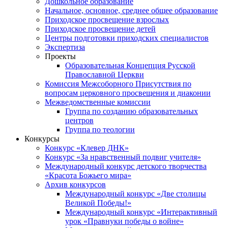
Дошкольное образование
Начальное, основное, среднее общее образование
Приходское просвещение взрослых
Приходское просвещение детей
Центры подготовки приходских специалистов
Экспертиза
Проекты
Образовательная Концепция Русской
Православной Церкви
Комиссия Межсоборного Присутствия по
вопросам церковного просвещения и диаконии
Межведомственные комиссии
Группа по созданию образовательных
центров
Группа по теологии
Конкурсы
Конкурс «Клевер ДНК»
Конкурс «За нравственный подвиг учителя»
Международный конкурс детского творчества
«Красота Божьего мира»
Архив конкурсов
Международный конкурс «Две столицы
Великой Победы!»
Международный конкурс «Интерактивный
урок «Правнуки победы о войне»