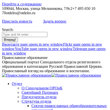
Перейти к содержанию
109044, Москва, улица Мельникова, 7/9с2
+7 495 650 10
70
otdelro@otdelro.ru
Прислать новость
Задать вопрос
Search:
Вконтакте page opens in new window
Flickr page opens in new
window
YouTube page opens in new window
Telegram page opens
in new window
Православное образование
Официальный портал Синодального отдела религиозного
образования и катехизации Русской Православной Церкви.
Православный взгляд на образование и воспитание.
Отдел
О Синодальном ОРОиК
Святейший Патриарх
Председатель отдела
Структура отдела
Сектор православных общеобразовательных