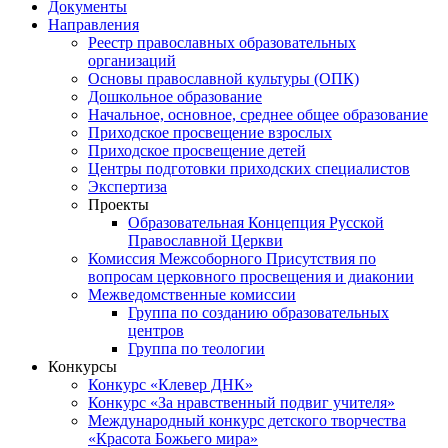
Документы
Направления
Реестр православных образовательных
организаций
Основы православной культуры (ОПК)
Дошкольное образование
Начальное, основное, среднее общее образование
Приходское просвещение взрослых
Приходское просвещение детей
Центры подготовки приходских специалистов
Экспертиза
Проекты
Образовательная Концепция Русской
Православной Церкви
Комиссия Межсоборного Присутствия по
вопросам церковного просвещения и диаконии
Межведомственные комиссии
Группа по созданию образовательных
центров
Группа по теологии
Конкурсы
Конкурс «Клевер ДНК»
Конкурс «За нравственный подвиг учителя»
Международный конкурс детского творчества
«Красота Божьего мира»