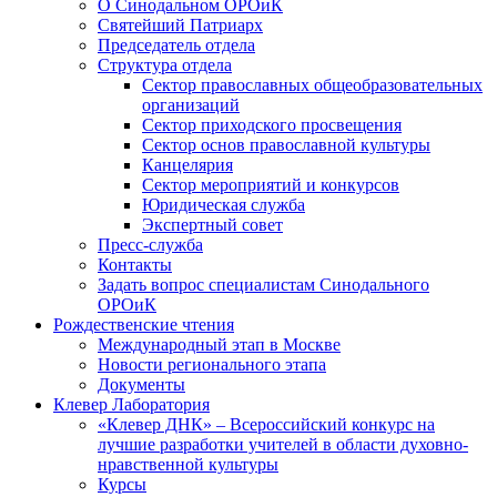
О Синодальном ОРОиК
Святейший Патриарх
Председатель отдела
Структура отдела
Сектор православных общеобразовательных
организаций
Сектор приходского просвещения
Сектор основ православной культуры
Канцелярия
Сектор мероприятий и конкурсов
Юридическая служба
Экспертный совет
Пресс-служба
Контакты
Задать вопрос специалистам Синодального
ОРОиК
Рождественские чтения
Международный этап в Москве
Новости регионального этапа
Документы
Клевер Лаборатория
«Клевер ДНК» – Всероссийский конкурс на
лучшие разработки учителей в области духовно-
нравственной культуры
Курсы