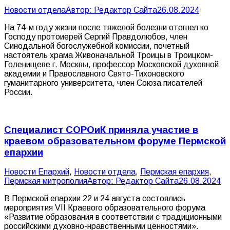
Новости отдела
Автор:
Редактор Сайта
26.08.2024
На 74-м году жизни после тяжелой болезни отошел ко
Господу протоиерей Сергий Правдолюбов, член
Синодальной богослужебной комиссии, почетный
настоятель храма Живоначальной Троицы в Троицком-
Голенищеве г. Москвы, профессор Московской духовной
академии и Православного Свято-Тихоновского
гуманитарного университета, член Союза писателей
России.
Специалист СОРОиК приняла участие в
краевом образовательном форуме Пермской
епархии
Новости Епархий
,
Новости отдела
,
Пермская епархия
,
Пермская митрополия
Автор:
Редактор Сайта
26.08.2024
В Пермской епархии 22 и 24 августа состоялись
мероприятия VII Краевого образовательного форума
«Развитие образования в соответствии с традиционными
российскими духовно-нравственными ценностями».