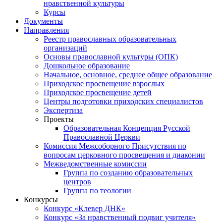
нравственной культуры
Курсы
Документы
Направления
Реестр православных образовательных
организаций
Основы православной культуры (ОПК)
Дошкольное образование
Начальное, основное, среднее общее образование
Приходское просвещение взрослых
Приходское просвещение детей
Центры подготовки приходских специалистов
Экспертиза
Проекты
Образовательная Концепция Русской
Православной Церкви
Комиссия Межсоборного Присутствия по
вопросам церковного просвещения и диаконии
Межведомственные комиссии
Группа по созданию образовательных
центров
Группа по теологии
Конкурсы
Конкурс «Клевер ДНК»
Конкурс «За нравственный подвиг учителя»