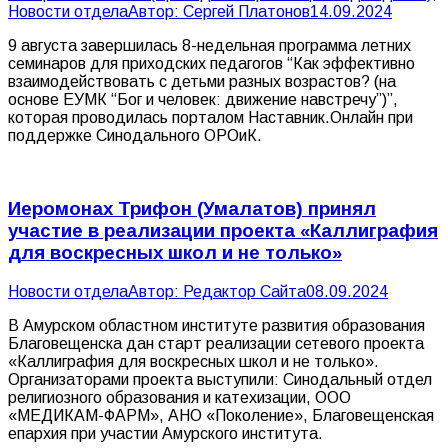
Новости отдела
Автор:
Сергей Платонов
14.09.2024
9 августа завершилась 8-недельная программа летних
семинаров для приходских педагогов “Как эффективно
взаимодействовать с детьми разных возрастов? (на
основе ЕУМК “Бог и человек: движение навстречу”)”,
которая проводилась порталом Наставник.Онлайн при
поддержке Синодального ОРОиК.
Иеромонах Трифон (Умалатов) принял
участие в реализации проекта «Каллиграфия
для воскресных школ и не только»
Новости отдела
Автор:
Редактор Сайта
08.09.2024
В Амурском областном институте развития образования
Благовещенска дан старт реализации сетевого проекта
«Каллиграфия для воскресных школ и не только».
Организаторами проекта выступили: Синодальный отдел
религиозного образования и катехизации, ООО
«МЕДИКАМ-ФАРМ», АНО «Поколение», Благовещенская
епархия при участии Амурского института.