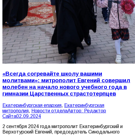
«Всегда согревайте школу вашими
молитвами»: митрополит Евгений совершил
молебен на начало нового учебного года в
гимназии Царственных страстотерпцев
Екатеринбургская епархия
,
Екатеринбургская
митрополия
,
Новости отдела
Автор:
Редактор
Сайта
02.09.2024
2 сентября 2024 года митрополит Екатеринбургский и
Верхотурский Евгений, председатель Синодального