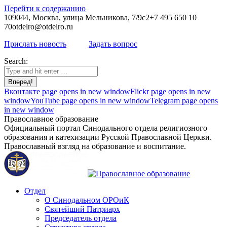
Перейти к содержанию
109044, Москва, улица Мельникова, 7/9с2
+7 495 650 10
70
otdelro@otdelro.ru
Прислать новость
Задать вопрос
Search:
Вконтакте page opens in new window
Flickr page opens in new
window
YouTube page opens in new window
Telegram page opens
in new window
Православное образование
Официальный портал Синодального отдела религиозного
образования и катехизации Русской Православной Церкви.
Православный взгляд на образование и воспитание.
Отдел
О Синодальном ОРОиК
Святейший Патриарх
Председатель отдела