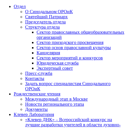
Отдел
О Синодальном ОРОиК
Святейший Патриарх
Председатель отдела
Структура отдела
Сектор православных общеобразовательных
организаций
Сектор приходского просвещения
Сектор основ православной культуры
Канцелярия
Сектор мероприятий и конкурсов
Юридическая служба
Экспертный совет
Пресс-служба
Контакты
Задать вопрос специалистам Синодального
ОРОиК
Рождественские чтения
Международный этап в Москве
Новости регионального этапа
Документы
Клевер Лаборатория
«Клевер ДНК» – Всероссийский конкурс на
лучшие разработки учителей в области духовно-