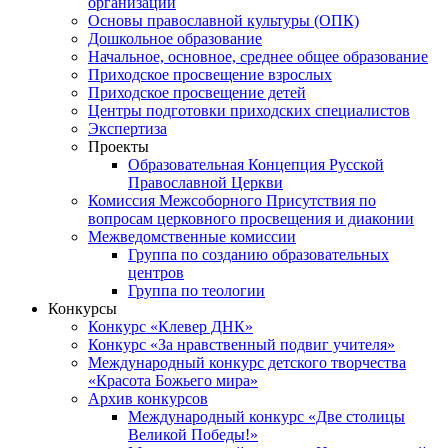
организаций
Основы православной культуры (ОПК)
Дошкольное образование
Начальное, основное, среднее общее образование
Приходское просвещение взрослых
Приходское просвещение детей
Центры подготовки приходских специалистов
Экспертиза
Проекты
Образовательная Концепция Русской
Православной Церкви
Комиссия Межсоборного Присутствия по
вопросам церковного просвещения и диаконии
Межведомственные комиссии
Группа по созданию образовательных
центров
Группа по теологии
Конкурсы
Конкурс «Клевер ДНК»
Конкурс «За нравственный подвиг учителя»
Международный конкурс детского творчества
«Красота Божьего мира»
Архив конкурсов
Международный конкурс «Две столицы
Великой Победы!»