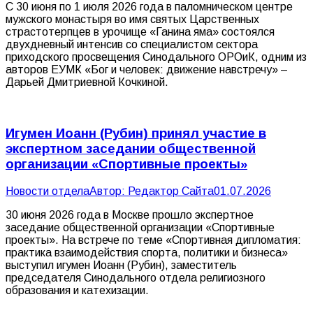
С 30 июня по 1 июля 2026 года в паломническом центре
мужского монастыря во имя святых Царственных
страстотерпцев в урочище «Ганина яма» состоялся
двухдневный интенсив со специалистом сектора
приходского просвещения Синодального ОРОиК, одним из
авторов ЕУМК «Бог и человек: движение навстречу» –
Дарьей Дмитриевной Кочкиной.
Игумен Иоанн (Рубин) принял участие в
экспертном заседании общественной
организации «Спортивные проекты»
Новости отдела
Автор:
Редактор Сайта
01.07.2026
30 июня 2026 года в Москве прошло экспертное
заседание общественной организации «Спортивные
проекты». На встрече по теме «Спортивная дипломатия:
практика взаимодействия спорта, политики и бизнеса»
выступил игумен Иоанн (Рубин), заместитель
председателя Синодального отдела религиозного
образования и катехизации.