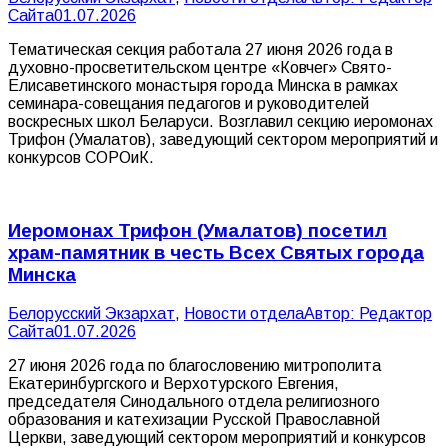
Сайта
01.07.2026
Тематическая секция работала 27 июня 2026 года в
духовно-просветительском центре «Ковчег» Свято-
Елисаветинского монастыря города Минска в рамках
семинара-совещания педагогов и руководителей
воскресных школ Беларуси. Возглавил секцию иеромонах
Трифон (Умалатов), заведующий сектором мероприятий и
конкурсов СОРОиК.
Иеромонах Трифон (Умалатов) посетил
храм-памятник в честь Всех Святых города
Минска
Белорусский Экзархат
,
Новости отдела
Автор:
Редактор
Сайта
01.07.2026
27 июня 2026 года по благословению митрополита
Екатеринбургского и Верхотурского Евгения,
председателя Синодального отдела религиозного
образования и катехизации Русской Православной
Церкви, заведующий сектором мероприятий и конкурсов