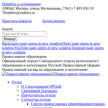
Перейти к содержанию
109044, Москва, улица Мельникова, 7/9с2
+7 495 650 10
70
otdelro@otdelro.ru
Прислать новость
Задать вопрос
Search:
Вконтакте page opens in new window
Flickr page opens in new
window
YouTube page opens in new window
Telegram page opens
in new window
Православное образование
Официальный портал Синодального отдела религиозного
образования и катехизации Русской Православной Церкви.
Православный взгляд на образование и воспитание.
Отдел
О Синодальном ОРОиК
Святейший Патриарх
Председатель отдела
Структура отдела
Сектор православных общеобразовательных