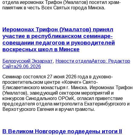
отдела иеромонах Трифон (Умалатов) посетил храм-
памятник в честь Всех Святых города Минска.
Иеромонах Трифон (Умалатов) принял
участие в республиканском семинаре-
совещании педагогов и руководителей
воскресных школ в Минске
Белорусский Экзархат
,
Новости отдела
Автор:
Редактор
Сайта
29.06.2026
Семинар состоялся 27 июня 2026 года в духовно-
просветительском центре «Ковчег» Свято-
Елисаветинского монастыря г. Минска. Иеромонах Трифон
(Умалатов), заведующий сектором мероприятий и
конкурсов Синодального ОРОиК, огласил приветствие
председателя отдела митрополита Екатеринбургского и
Верхотурского Евгения и вручил грамоты.
В Великом Новгороде подведены итоги II