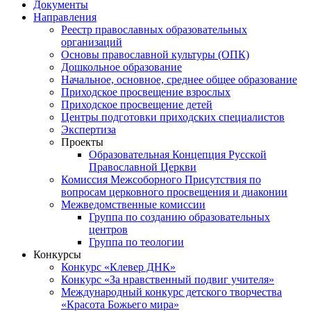
Документы
Направления
Реестр православных образовательных
организаций
Основы православной культуры (ОПК)
Дошкольное образование
Начальное, основное, среднее общее образование
Приходское просвещение взрослых
Приходское просвещение детей
Центры подготовки приходских специалистов
Экспертиза
Проекты
Образовательная Концепция Русской
Православной Церкви
Комиссия Межсоборного Присутствия по
вопросам церковного просвещения и диаконии
Межведомственные комиссии
Группа по созданию образовательных
центров
Группа по теологии
Конкурсы
Конкурс «Клевер ДНК»
Конкурс «За нравственный подвиг учителя»
Международный конкурс детского творчества
«Красота Божьего мира»