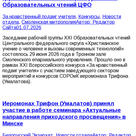
Образовательных чтений ЦФО
За нравственный подвиг учителя
,
Конкурсы
,
Новости
отдела
,
Смоленская митрополия
Автор:
Редактор
Сайта
01.07.2026
Заседание рабочей группы XXI Образовательных чтений
Центрального федерального округа «Христианское
учение о человеке и вызовы современных технологий»
состоялось 29 июня 2026 года в Тронном зале
Смоленского епархиального управления. Прошло оно в
рамках XXI Всероссийского конкурса «За нравственный
подвиг учителя» с участием заведующего сектором
мероприятий и конкурсов СОРОиК иеромонаха Трифона
(Умалатова).
Иеромонах Трифон (Умалатов) принял
участие в работе семинара «Актуальные
направления приходского просвещения» в
Минске
Белорусский Экзархат
,
Новости отдела
Автор:
Редактор