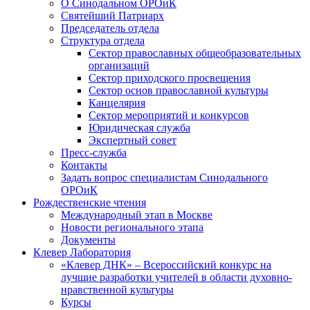
О Синодальном ОРОиК
Святейший Патриарх
Председатель отдела
Структура отдела
Сектор православных общеобразовательных
организаций
Сектор приходского просвещения
Сектор основ православной культуры
Канцелярия
Сектор мероприятий и конкурсов
Юридическая служба
Экспертный совет
Пресс-служба
Контакты
Задать вопрос специалистам Синодального
ОРОиК
Рождественские чтения
Международный этап в Москве
Новости регионального этапа
Документы
Клевер Лаборатория
«Клевер ДНК» – Всероссийский конкурс на
лучшие разработки учителей в области духовно-
нравственной культуры
Курсы