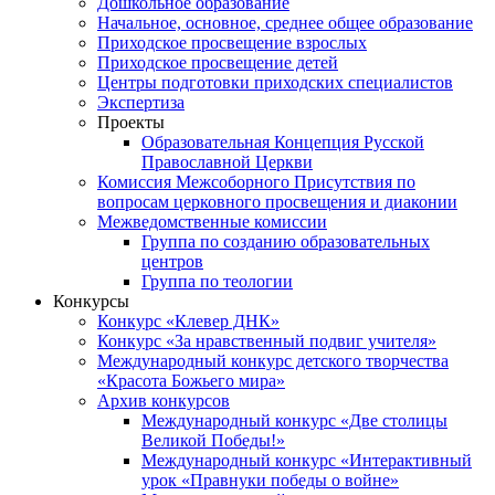
Дошкольное образование
Начальное, основное, среднее общее образование
Приходское просвещение взрослых
Приходское просвещение детей
Центры подготовки приходских специалистов
Экспертиза
Проекты
Образовательная Концепция Русской
Православной Церкви
Комиссия Межсоборного Присутствия по
вопросам церковного просвещения и диаконии
Межведомственные комиссии
Группа по созданию образовательных
центров
Группа по теологии
Конкурсы
Конкурс «Клевер ДНК»
Конкурс «За нравственный подвиг учителя»
Международный конкурс детского творчества
«Красота Божьего мира»
Архив конкурсов
Международный конкурс «Две столицы
Великой Победы!»
Международный конкурс «Интерактивный
урок «Правнуки победы о войне»