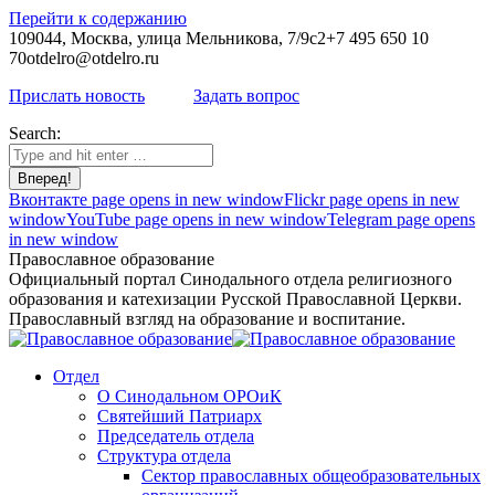
Перейти к содержанию
109044, Москва, улица Мельникова, 7/9с2
+7 495 650 10
70
otdelro@otdelro.ru
Прислать новость
Задать вопрос
Search:
Вконтакте page opens in new window
Flickr page opens in new
window
YouTube page opens in new window
Telegram page opens
in new window
Православное образование
Официальный портал Синодального отдела религиозного
образования и катехизации Русской Православной Церкви.
Православный взгляд на образование и воспитание.
Отдел
О Синодальном ОРОиК
Святейший Патриарх
Председатель отдела
Структура отдела
Сектор православных общеобразовательных