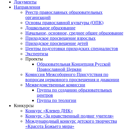
Документы
Направления
Реестр православных образовательных
организаций
Основы православной культуры (ОПК)
Дошкольное образование
Начальное, основное, среднее общее образование
Приходское просвещение взрослых
Приходское просвещение детей
Центры подготовки приходских специалистов
Экспертиза
Проекты
Образовательная Концепция Русской
Православной Церкви
Комиссия Межсоборного Присутствия по
вопросам церковного просвещения и диаконии
Межведомственные комиссии
Группа по созданию образовательных
центров
Группа по теологии
Конкурсы
Конкурс «Клевер ДНК»
Конкурс «За нравственный подвиг учителя»
Международный конкурс детского творчества
«Красота Божьего мира»