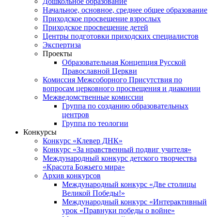
Дошкольное образование
Начальное, основное, среднее общее образование
Приходское просвещение взрослых
Приходское просвещение детей
Центры подготовки приходских специалистов
Экспертиза
Проекты
Образовательная Концепция Русской
Православной Церкви
Комиссия Межсоборного Присутствия по
вопросам церковного просвещения и диаконии
Межведомственные комиссии
Группа по созданию образовательных
центров
Группа по теологии
Конкурсы
Конкурс «Клевер ДНК»
Конкурс «За нравственный подвиг учителя»
Международный конкурс детского творчества
«Красота Божьего мира»
Архив конкурсов
Международный конкурс «Две столицы
Великой Победы!»
Международный конкурс «Интерактивный
урок «Правнуки победы о войне»