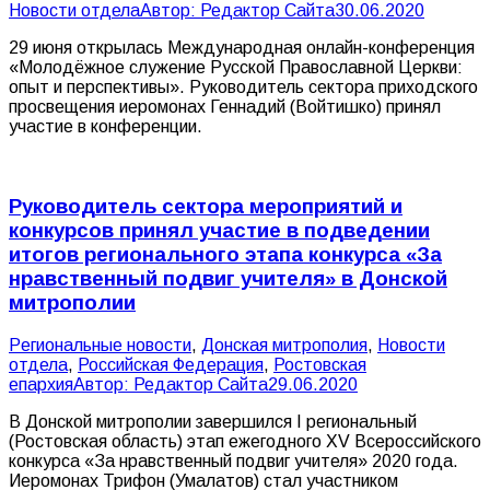
Новости отдела
Автор:
Редактор Сайта
30.06.2020
29 июня открылась Международная онлайн-конференция
«Молодёжное служение Русской Православной Церкви:
опыт и перспективы». Руководитель сектора приходского
просвещения иеромонах Геннадий (Войтишко) принял
участие в конференции.
Руководитель сектора мероприятий и
конкурсов принял участие в подведении
итогов регионального этапа конкурса «За
нравственный подвиг учителя» в Донской
митрополии
Pегиональные новости
,
Донская митрополия
,
Новости
отдела
,
Российская Федерация
,
Ростовская
епархия
Автор:
Редактор Сайта
29.06.2020
В Донской митрополии завершился I региональный
(Ростовская область) этап ежегодного XV Всероссийского
конкурса «За нравственный подвиг учителя» 2020 года.
Иеромонах Трифон (Умалатов) стал участником