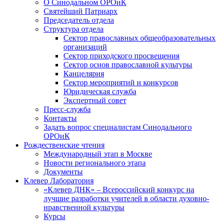
О Синодальном ОРОиК
Святейший Патриарх
Председатель отдела
Структура отдела
Сектор православных общеобразовательных
организаций
Сектор приходского просвещения
Сектор основ православной культуры
Канцелярия
Сектор мероприятий и конкурсов
Юридическая служба
Экспертный совет
Пресс-служба
Контакты
Задать вопрос специалистам Синодального
ОРОиК
Рождественские чтения
Международный этап в Москве
Новости регионального этапа
Документы
Клевер Лаборатория
«Клевер ДНК» – Всероссийский конкурс на
лучшие разработки учителей в области духовно-
нравственной культуры
Курсы