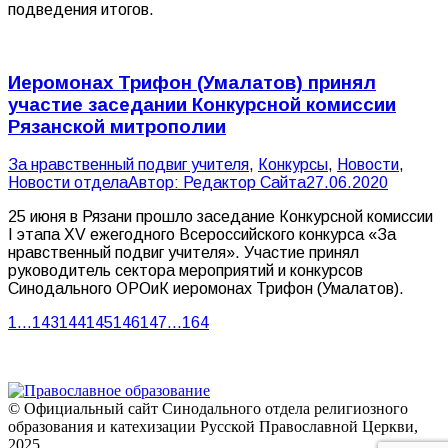
подведения итогов.
Иеромонах Трифон (Умалатов) принял
участие заседании Конкурсной комиссии
Рязанской митрополии
За нравственный подвиг учителя
,
Конкурсы
,
Новости
,
Новости отдела
Автор:
Редактор Сайта
27.06.2020
25 июня в Рязани прошло заседание Конкурсной комиссии
I этапа XV ежегодного Всероссийского конкурса «За
нравственный подвиг учителя». Участие принял
руководитель сектора мероприятий и конкурсов
Синодального ОРОиК иеромонах Трифон (Умалатов).
1
…
143
144
145
146
147
…
164
© Официальный сайт Синодального отдела религиозного
образования и катехизации Русской Православной Церкви,
2025