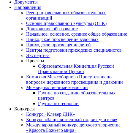
Документы
Направления
Реестр православных образовательных
организаций
Основы православной культуры (ОПК)
Дошкольное образование
Начальное, основное, среднее общее образование
Приходское просвещение взрослых
Приходское просвещение детей
Центры подготовки приходских специалистов
Экспертиза
Проекты
Образовательная Концепция Русской
Православной Церкви
Комиссия Межсоборного Присутствия по
вопросам церковного просвещения и диаконии
Межведомственные комиссии
Группа по созданию образовательных
центров
Группа по теологии
Конкурсы
Конкурс «Клевер ДНК»
Конкурс «За нравственный подвиг учителя»
Международный конкурс детского творчества
«Красота Божьего мира»