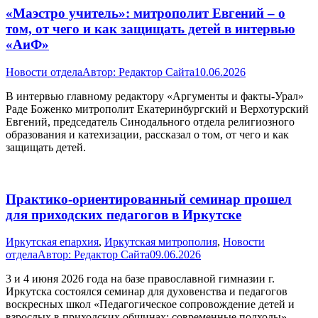
«Маэстро учитель»: митрополит Евгений – о
том, от чего и как защищать детей в интервью
«АиФ»
Новости отдела
Автор:
Редактор Сайта
10.06.2026
В интервью главному редактору «Аргументы и факты-Урал»
Раде Боженко митрополит Екатеринбургский и Верхотурский
Евгений, председатель Синодального отдела религиозного
образования и катехизации, рассказал о том, от чего и как
защищать детей.
Практико-ориентированный семинар прошел
для приходских педагогов в Иркутске
Иркутская епархия
,
Иркутская митрополия
,
Новости
отдела
Автор:
Редактор Сайта
09.06.2026
3 и 4 июня 2026 года на базе православной гимназии г.
Иркутска состоялся семинар для духовенства и педагогов
воскресных школ «Педагогическое сопровождение детей и
взрослых в приходских общинах: современные подходы».