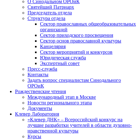
О Синодальном ОРОиК
Святейший Патриарх
Председатель отдела
Структура отдела
Сектор православных общеобразовательных
организаций
Сектор приходского просвещения
Сектор основ православной культуры
Канцелярия
Сектор мероприятий и конкурсов
Юридическая служба
Экспертный совет
Пресс-служба
Контакты
Задать вопрос специалистам Синодального
ОРОиК
Рождественские чтения
Международный этап в Москве
Новости регионального этапа
Документы
Клевер Лаборатория
«Клевер ДНК» – Всероссийский конкурс на
лучшие разработки учителей в области духовно-
нравственной культуры
Курсы