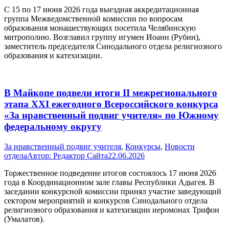
С 15 по 17 июня 2026 года выездная аккредитационная
группа Межведомственной комиссии по вопросам
образования монашествующих посетила Челябинскую
митрополию. Возглавил группу игумен Иоанн (Рубин),
заместитель председателя Синодального отдела религиозного
образования и катехизации.
В Майкопе подвели итоги II межрегионального
этапа XXI ежегодного Всероссийского конкурса
«За нравственный подвиг учителя» по Южному
федеральному округу
За нравственный подвиг учителя
,
Конкурсы
,
Новости
отдела
Автор:
Редактор Сайта
22.06.2026
Торжественное подведение итогов состоялось 17 июня 2026
года в Координационном зале главы Республики Адыгея. В
заседании конкурсной комиссии принял участие заведующий
сектором мероприятий и конкурсов Синодального отдела
религиозного образования и катехизации иеромонах Трифон
(Умалатов).