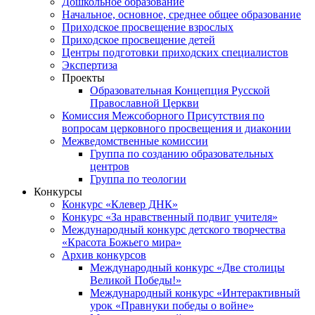
Дошкольное образование
Начальное, основное, среднее общее образование
Приходское просвещение взрослых
Приходское просвещение детей
Центры подготовки приходских специалистов
Экспертиза
Проекты
Образовательная Концепция Русской
Православной Церкви
Комиссия Межсоборного Присутствия по
вопросам церковного просвещения и диаконии
Межведомственные комиссии
Группа по созданию образовательных
центров
Группа по теологии
Конкурсы
Конкурс «Клевер ДНК»
Конкурс «За нравственный подвиг учителя»
Международный конкурс детского творчества
«Красота Божьего мира»
Архив конкурсов
Международный конкурс «Две столицы
Великой Победы!»
Международный конкурс «Интерактивный
урок «Правнуки победы о войне»