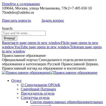
Перейти к содержанию
109044, Москва, улица Мельникова, 7/9с2
+7 495 650 10
70
otdelro@otdelro.ru
Прислать новость
Задать вопрос
Search:
Вконтакте page opens in new window
Flickr page opens in new
window
YouTube page opens in new window
Telegram page opens
in new window
Православное образование
Официальный портал Синодального отдела религиозного
образования и катехизации Русской Православной Церкви.
Православный взгляд на образование и воспитание.
Отдел
О Синодальном ОРОиК
Святейший Патриарх
Председатель отдела
Структура отдела
Сектор православных общеобразовательных