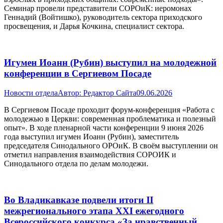
Семинар провели представители СОРОиК: иеромонах
Геннадий (Войтишко), руководитель сектора приходского
просвещения, и Дарья Кочкина, специалист сектора.
Игумен Иоанн (Рубин) выступил на молодежной
конференции в Сергиевом Посаде
Новости отдела
Автор:
Редактор Сайта
09.06.2026
В Сергиевом Посаде проходит форум-конференция «Работа с
молодежью в Церкви: современная проблематика и полезный
опыт». В ходе пленарной части конференции 9 июня 2026
года выступил игумен Иоанн (Рубин), заместитель
председателя Синодального ОРОиК. В своём выступлении он
отметил направления взаимодействия СОРОИК и
Синодального отдела по делам молодежи.
Во Владикавказе подвели итоги II
межрегионального этапа XXI ежегодного
Всероссийского конкурса «За нравственный