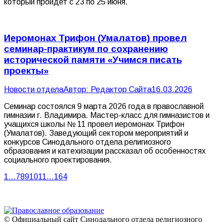
который пройдет с 23 по 25 июня.
Иеромонах Трифон (Умалатов) провел
семинар-практикум по сохранению
исторической памяти «Учимся писать
проекты»
Новости отдела
Автор:
Редактор Сайта
16.03.2026
Семинар состоялся 9 марта 2026 года в православной
гимназии г. Владимира. Мастер-класс для гимназистов и
учащихся школы № 11 провел иеромонах Трифон
(Умалатов). Заведующий сектором мероприятий и
конкурсов Синодального отдела религиозного
образования и катехизации рассказал об особенностях
социального проектирования.
1
…
7
8
9
10
11
…
164
© Официальный сайт Синодального отдела религиозного