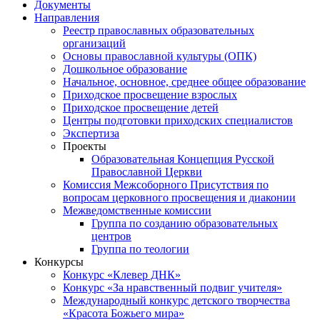
Документы
Направления
Реестр православных образовательных
организаций
Основы православной культуры (ОПК)
Дошкольное образование
Начальное, основное, среднее общее образование
Приходское просвещение взрослых
Приходское просвещение детей
Центры подготовки приходских специалистов
Экспертиза
Проекты
Образовательная Концепция Русской
Православной Церкви
Комиссия Межсоборного Присутствия по
вопросам церковного просвещения и диаконии
Межведомственные комиссии
Группа по созданию образовательных
центров
Группа по теологии
Конкурсы
Конкурс «Клевер ДНК»
Конкурс «За нравственный подвиг учителя»
Международный конкурс детского творчества
«Красота Божьего мира»