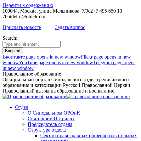
Перейти к содержанию
109044, Москва, улица Мельникова, 7/9с2
+7 495 650 10
70
otdelro@otdelro.ru
Прислать новость
Задать вопрос
Search:
Вконтакте page opens in new window
Flickr page opens in new
window
YouTube page opens in new window
Telegram page opens
in new window
Православное образование
Официальный портал Синодального отдела религиозного
образования и катехизации Русской Православной Церкви.
Православный взгляд на образование и воспитание.
Отдел
О Синодальном ОРОиК
Святейший Патриарх
Председатель отдела
Структура отдела
Сектор православных общеобразовательных