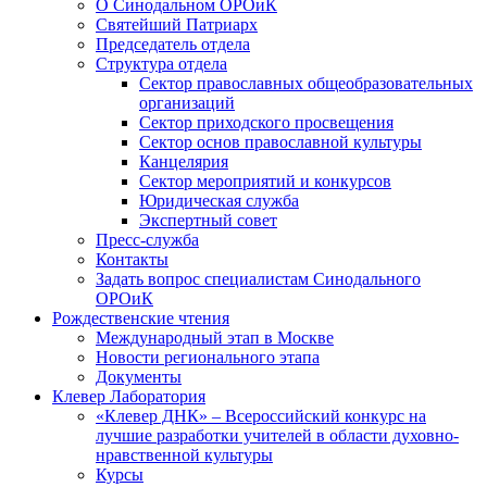
О Синодальном ОРОиК
Святейший Патриарх
Председатель отдела
Структура отдела
Сектор православных общеобразовательных
организаций
Сектор приходского просвещения
Сектор основ православной культуры
Канцелярия
Сектор мероприятий и конкурсов
Юридическая служба
Экспертный совет
Пресс-служба
Контакты
Задать вопрос специалистам Синодального
ОРОиК
Рождественские чтения
Международный этап в Москве
Новости регионального этапа
Документы
Клевер Лаборатория
«Клевер ДНК» – Всероссийский конкурс на
лучшие разработки учителей в области духовно-
нравственной культуры
Курсы