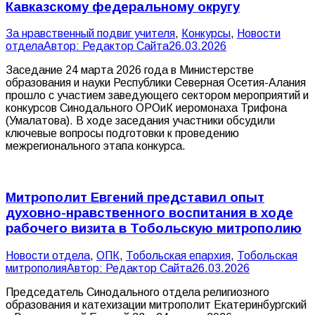
Кавказскому федеральному округу
За нравственный подвиг учителя
,
Конкурсы
,
Новости
отдела
Автор:
Редактор Сайта
26.03.2026
Заседание 24 марта 2026 года в Министерстве
образования и науки Республики Северная Осетия-Алания
прошло с участием заведующего сектором мероприятий и
конкурсов Синодального ОРОиК иеромонаха Трифона
(Умалатова). В ходе заседания участники обсудили
ключевые вопросы подготовки к проведению
межрегионального этапа конкурса.
Митрополит Евгений представил опыт
духовно-нравственного воспитания в ходе
рабочего визита в Тобольскую митрополию
Новости отдела
,
ОПК
,
Тобольская епархия
,
Тобольская
митрополия
Автор:
Редактор Сайта
26.03.2026
Председатель Синодального отдела религиозного
образования и катехизации митрополит Екатеринбургский