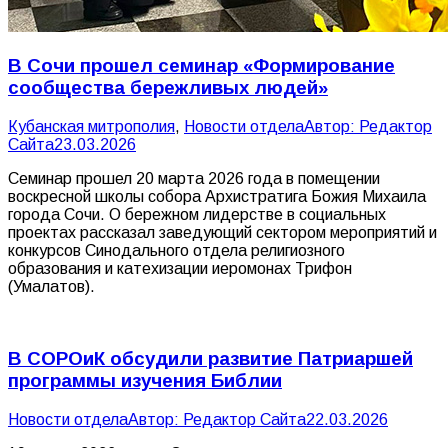
В Сочи прошел семинар «Формирование
сообщества бережливых людей»
Кубанская митрополия
,
Новости отдела
Автор:
Редактор
Сайта
23.03.2026
Семинар прошел 20 марта 2026 года в помещении
воскресной школы собора Архистратига Божия Михаила
города Сочи. О бережном лидерстве в социальных
проектах рассказал заведующий сектором мероприятий и
конкурсов Синодального отдела религиозного
образования и катехизации иеромонах Трифон
(Умалатов).
В СОРОиК обсудили развитие Патриаршей
программы изучения Библии
Новости отдела
Автор:
Редактор Сайта
22.03.2026