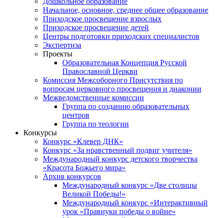
Дошкольное образование
Начальное, основное, среднее общее образование
Приходское просвещение взрослых
Приходское просвещение детей
Центры подготовки приходских специалистов
Экспертиза
Проекты
Образовательная Концепция Русской
Православной Церкви
Комиссия Межсоборного Присутствия по
вопросам церковного просвещения и диаконии
Межведомственные комиссии
Группа по созданию образовательных
центров
Группа по теологии
Конкурсы
Конкурс «Клевер ДНК»
Конкурс «За нравственный подвиг учителя»
Международный конкурс детского творчества
«Красота Божьего мира»
Архив конкурсов
Международный конкурс «Две столицы
Великой Победы!»
Международный конкурс «Интерактивный
урок «Правнуки победы о войне»