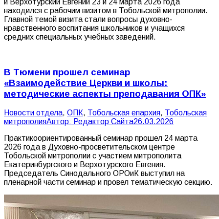
и Верхотурский Евгений 23 и 24 марта 2026 года
находился с рабочим визитом в Тобольской митрополии.
Главной темой визита стали вопросы духовно-
нравственного воспитания школьников и учащихся
средних специальных учебных заведений.
В Тюмени прошел семинар
«Взаимодействие Церкви и школы:
методические аспекты преподавания ОПК»
Новости отдела
,
ОПК
,
Тобольская епархия
,
Тобольская
митрополия
Автор:
Редактор Сайта
26.03.2026
Практикоориентированный семинар прошел 24 марта
2026 года в Духовно-просветительском центре
Тобольской митрополии с участием митрополита
Екатеринбургского и Верхотурского Евгения.
Председатель Синодального ОРОиК выступил на
пленарной части семинар и провел тематическую секцию.