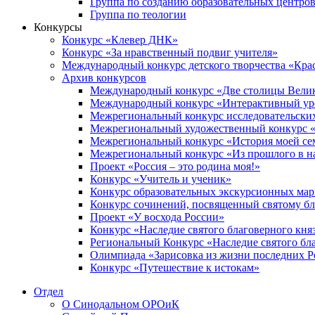
Группа по созданию образовательных центро
Группа по теологии
Конкурсы
Конкурс «Клевер ДНК»
Конкурс «За нравственный подвиг учителя»
Международный конкурс детского творчества «Кра
Архив конкурсов
Международный конкурс «Две столицы Вели
Международный конкурс «Интерактивный уро
Межрегиональный конкурс исследовательских
Межрегиональный художественный конкурс «
Межрегиональный конкурс «История моей сем
Межрегиональный конкурс «Из прошлого в н
Проект «Россия – это родина моя!»
Конкурс «Учитель и ученик»
Конкурс образовательных экскурсионных ма
Конкурс сочинений, посвященный святому б
Проект «У восхода России»
Конкурс «Наследие святого благоверного кня
Региональный Конкурс «Наследие святого бла
Олимпиада «Зарисовка из жизни последних 
Конкурс «Путешествие к истокам»
Отдел
О Синодальном ОРОиК