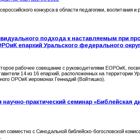
ероссийского конкурса в области педагогики, воспитания и
ивидуального подхода к наставляемым при п
РОиК епархий Уральского федерального окру
второе рабочее совещание с руководителями ЕОРОиК, посв
тавители 14 из 16 епархий, расположенных на территории У
ного ОРОиК иеромонах Геннадий (Войтишко).
научно-практический семинар «Библейская ди
л совместно с Синодальной библейско-богословской комисс
.