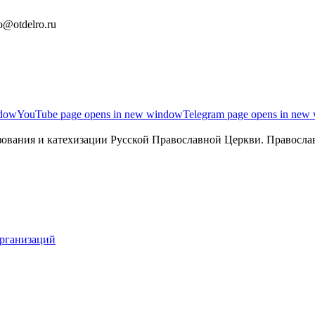
o@otdelro.ru
ndow
YouTube page opens in new window
Telegram page opens in new
ования и катехизации Русской Православной Церкви. Православ
организаций