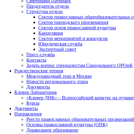
Святейший Патриарх
Председатель отдела
Структура отдела
Сектор православных общеобразовательных 
Сектор приходского просвещения
Сектор основ православной культуры
Канцелярия
Сектор мероприятий и конкурсов
Юридическая служба
Экспертный совет
Пресс-служба
Контакты
Задать вопрос специалистам Синодального ОРОиК
Рождественские чтения
Международный этап в Москве
Новости регионального этапа
Документы
Клевер Лаборатория
«Клевер ДНК» – Всероссийский конкурс на лучшие 
Курсы
Документы
Направления
Реестр православных образовательных организаций
Основы православной культуры (ОПК)
Дошкольное образование