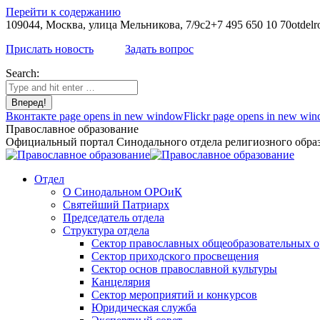
Перейти к содержанию
109044, Москва, улица Мельникова, 7/9с2
+7 495 650 10 70
otdelr
Прислать новость
Задать вопрос
Search:
Вконтакте page opens in new window
Flickr page opens in new wi
Православное образование
Официальный портал Синодального отдела религиозного образ
Отдел
О Синодальном ОРОиК
Святейший Патриарх
Председатель отдела
Структура отдела
Сектор православных общеобразовательных 
Сектор приходского просвещения
Сектор основ православной культуры
Канцелярия
Сектор мероприятий и конкурсов
Юридическая служба