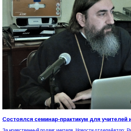
Состоялся семинар-практикум для учителей 
За нравственный подвиг учителя
,
Новости отдела
Автор:
Р