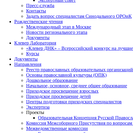
Экспертный совет
Пресс-служба
Контакты
Задать вопрос специалистам Синодального ОРОиК
Рождественские чтения
Международный этап в Москве
Новости регионального этапа
Документы
Клевер Лаборатория
«Клевер ДНК» – Всероссийский конкурс на лучшие 
Курсы
Документы
Направления
Реестр православных образовательных организаций
Основы православной культуры (ОПК)
Дошкольное образование
Начальное, основное, среднее общее образование
Приходское просвещение взрослых
Приходское просвещение детей
Центры подготовки приходских специалистов
Экспертиза
Проекты
Образовательная Концепция Русской Правос
Комиссия Межсоборного Присутствия по вопросам 
Межведомственные комиссии