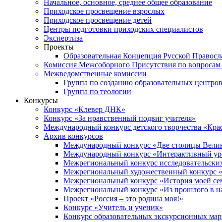
Начальное, основное, среднее общее образование
Приходское просвещение взрослых
Приходское просвещение детей
Центры подготовки приходских специалистов
Экспертиза
Проекты
Образовательная Концепция Русской Правос
Комиссия Межсоборного Присутствия по вопросам 
Межведомственные комиссии
Группа по созданию образовательных центро
Группа по теологии
Конкурсы
Конкурс «Клевер ДНК»
Конкурс «За нравственный подвиг учителя»
Международный конкурс детского творчества «Кра
Архив конкурсов
Международный конкурс «Две столицы Вели
Международный конкурс «Интерактивный уро
Межрегиональный конкурс исследовательских
Межрегиональный художественный конкурс «
Межрегиональный конкурс «История моей сем
Межрегиональный конкурс «Из прошлого в н
Проект «Россия – это родина моя!»
Конкурс «Учитель и ученик»
Конкурс образовательных экскурсионных ма