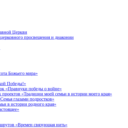
лавной Церкви
церковного просвещения и диаконии
в
сота Божьего мира»
кой Победы!»
к «Правнуки победы о войне»
 проектов «Традиции моей семьи в истории моего края»
Семья глазами подростков»
ьи в истории родного края»
астоящее»
ршрутов «Времен связующая нить»