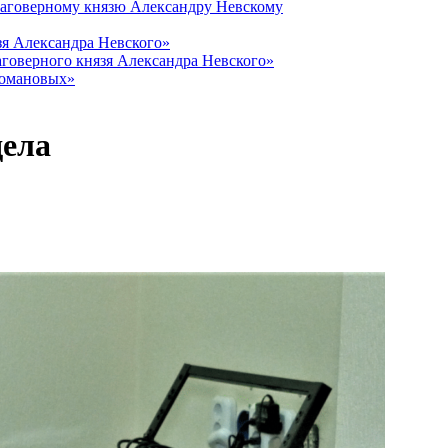
лаговерному князю Александру Невскому
зя Александра Невского»
говерного князя Александра Невского»
Романовых»
дела