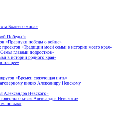
в
сота Божьего мира»
кой Победы!»
к «Правнуки победы о войне»
 проектов «Традиции моей семьи в истории моего края»
Семья глазами подростков»
ьи в истории родного края»
астоящее»
ршрутов «Времен связующая нить»
лаговерному князю Александру Невскому
зя Александра Невского»
говерного князя Александра Невского»
Романовых»