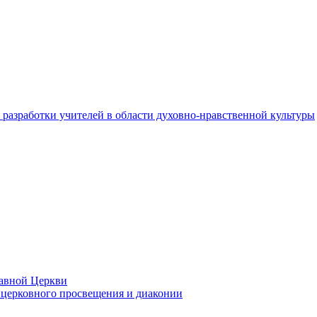
разработки учителей в области духовно-нравственной культуры
лавной Церкви
церковного просвещения и диаконии