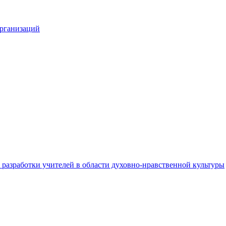
организаций
разработки учителей в области духовно-нравственной культуры