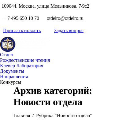
S
109044, Москва, улица Мельникова, 7/9с2
Вкон
page
Flickr
+7 495 650 10 70
otdelro@otdelro.ru
opens
page
YouT
in
opens
Прислать новость
Задать вопрос
page
new
Teleg
in
opens
wind
page
new
in
opens
wind
new
Отдел
in
wind
Рождественские чтения
new
Клевер Лаборатория
wind
Документы
Направления
Конкурсы
Архив категорий:
Новости отдела
Вы здесь:
Главная
Рубрика "Новости отдела"