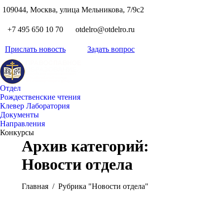
S
109044, Москва, улица Мельникова, 7/9с2
Вкон
page
Flickr
+7 495 650 10 70
otdelro@otdelro.ru
opens
page
YouT
in
opens
Прислать новость
Задать вопрос
page
new
Teleg
in
opens
wind
page
new
in
opens
wind
new
Отдел
in
wind
Рождественские чтения
new
Клевер Лаборатория
wind
Документы
Направления
Конкурсы
Архив категорий:
Новости отдела
Вы здесь:
Главная
Рубрика "Новости отдела"