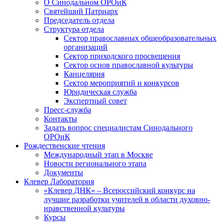
О Синодальном ОРОиК
Святейший Патриарх
Председатель отдела
Структура отдела
Сектор православных общеобразовательных
организаций
Сектор приходского просвещения
Сектор основ православной культуры
Канцелярия
Сектор мероприятий и конкурсов
Юридическая служба
Экспертный совет
Пресс-служба
Контакты
Задать вопрос специалистам Синодального
ОРОиК
Рождественские чтения
Международный этап в Москве
Новости регионального этапа
Документы
Клевер Лаборатория
«Клевер ДНК» – Всероссийский конкурс на
лучшие разработки учителей в области духовно-
нравственной культуры
Курсы