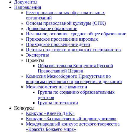
Документы
Направления
Реестр православных образовательных
организаций
Основы православной культуры (ОПК)
Дошкольное образование
Начальное, основное, среднее общее образование
Приходское просвещение взрослых
Приходское просвещение детей
Центры подготовки приходских специалистов
Экспертиза
Проекты
Образовательная Концепция Русской
Православной Церкви
Комиссия Межсоборного Присутствия по
вопросам церковного просвещения и диаконии
Межведомственные комиссии
Группа по созданию образовательных
центров
Группа по теологии
Конкурсы
Конкурс «Клевер ДНК»
Конкурс «За нравственный подвиг учителя»
Международный конкурс детского творчества
«Красота Божьего мира»