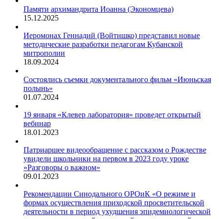
Памяти архимандрита Иоанна (Экономцева)
15.12.2025
Иеромонах Геннадий (Войтишко) представил новые
методические разработки педагогам Кубанской
митрополии
18.09.2024
Состоялись съемки документального фильм «Июньская
полынь»
01.07.2024
19 января «Клевер лаборатория» проведет открытый
вебинар
18.01.2023
Патриаршее видеообращение с рассказом о Рождестве
увидели школьники на первом в 2023 году уроке
«Разговоры о важном»
09.01.2023
Рекомендации Синодального ОРОиК «О режиме и
формах осуществления приходской просветительской
деятельности в период ухудшения эпидемиологической