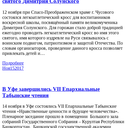
святого Димитрия Солунского
12 ноября при Спасо-Преображенском храме г. Чусового
состоялся легкоатлетический кросс для воспитанников
воскресной школы, посвящённый памяти великомученика
Димитрия Солунского. Для горожан стало доброй традицией
ежегодно проводить легкоатлетический кросс во имя этого
святого, имя которого издревле на Руси связывалось с
воинским подвигом, патриотизмом и защитой Отечества. По
словам организаторов, проведение данного кросса позволяет
привлекать детей и…
Подробнее
Ноя
15
2017
В Уфе завершились VII Епархиальные
Табынские чтения
14 ноября в Уфе состоялись VII Епархиальные Табынские
чтения «Нравственные ценности и будущее человечества».
Пленарное заседание прошло в помещении Большого зала
собраний Государственного Собрания – Курултая Республики
Башкортостан, Башкирской государственной академии