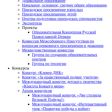
Дошкольное образование
Начальное, основное, среднее общее образование
Приходское просвещение взрослых
Приходское просвещение детей
Центры подготовки приходских специалистов
Экспертиза
Проекты
Образовательная Концепция Русской
Православной Церкви
Комиссия Межсоборного Присутствия по
вопросам церковного просвещения и диаконии
Межведомственные комиссии
Группа по созданию образовательных
центров
Группа по теологии
Конкурсы
Конкурс «Клевер ДНК»
Конкурс «За нравственный подвиг учителя»
Международный конкурс детского творчества
«Красота Божьего мира»
Архив конкурсов
Международный конкурс «Две столицы
Великой Победы!»
Международный конкурс «Интерактивный
урок «Правнуки победы о войне»