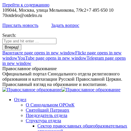
Перейти к содержанию
109044, Москва, улица Мельникова, 7/9с2
+7 495 650 10
70
otdelro@otdelro.ru
Прислать новость
Задать вопрос
Search:
Вконтакте page opens in new window
Flickr page opens in new
window
YouTube page opens in new window
Telegram page opens
in new window
Православное образование
Официальный портал Синодального отдела религиозного
образования и катехизации Русской Православной Церкви.
Православный взгляд на образование и воспитание.
Отдел
О Синодальном ОРОиК
Святейший Патриарх
Председатель отдела
Структура отдела
Сектор православных общеобразовательных