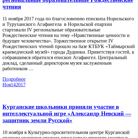
чтения
11 ноября 2017 года по благословению епископа Норильского
и Туруханского Агафангела в Норильской епархии
стартовали IV региональные образовательные
Рождественские чтения на тему «Нравственные ценности и
будущее человечества». Торжественное открытие IV
Рождественских чтений прошло на базе КТБУК «Таймырский
краеведческий музей» города Дудинки. Приветствуя гостей, к
собравшимся обратился епископ Агафангел. Центральный
доклад, сделанный директором музея заслуженным
работником …
Подробнее
Ноя
14
2017
Курганские школьники приняли участие в
интеллектуальной игре «Александр Невский —
защитник земли Русской»
10 ноября в Культурно-просветительном центре Курганской
епархии учащиеся средних школ города приняли участие в