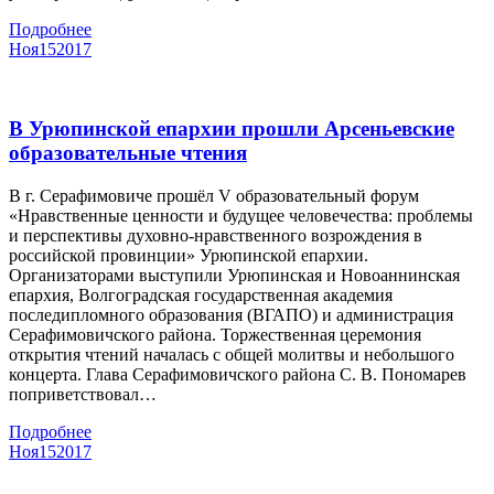
Подробнее
Ноя
15
2017
В Урюпинской епархии прошли Арсеньевские
образовательные чтения
В г. Серафимовиче прошёл V образовательный форум
«Нравственные ценности и будущее человечества: проблемы
и перспективы духовно-нравственного возрождения в
российской провинции» Урюпинской епархии.
Организаторами выступили Урюпинская и Новоаннинская
епархия, Волгоградская государственная академия
последипломного образования (ВГАПО) и администрация
Серафимовичского района. Торжественная церемония
открытия чтений началась с общей молитвы и небольшого
концерта. Глава Серафимовичского района С. В. Пономарев
поприветствовал…
Подробнее
Ноя
15
2017