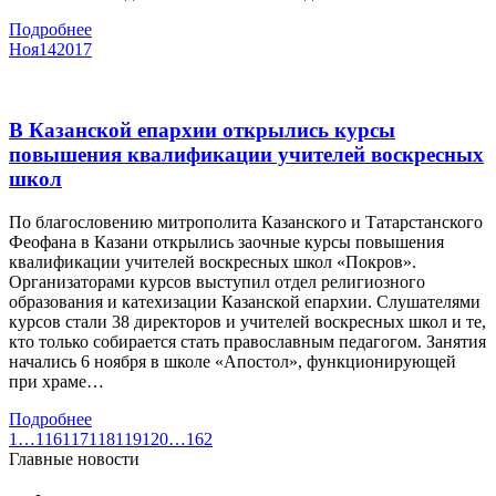
Подробнее
Ноя
14
2017
В Казанской епархии открылись курсы
повышения квалификации учителей воскресных
школ
По благословению митрополита Казанского и Татарстанского
Феофана в Казани открылись заочные курсы повышения
квалификации учителей воскресных школ «Покров».
Организаторами курсов выступил отдел религиозного
образования и катехизации Казанской епархии. Слушателями
курсов стали 38 директоров и учителей воскресных школ и те,
кто только собирается стать православным педагогом. Занятия
начались 6 ноября в школе «Апостол», функционирующей
при храме…
Подробнее
1
…
116
117
118
119
120
…
162
Главные новости