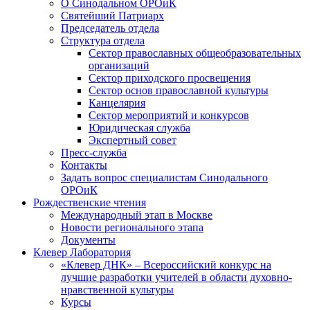
О Синодальном ОРОиК
Святейший Патриарх
Председатель отдела
Структура отдела
Сектор православных общеобразовательных
организаций
Сектор приходского просвещения
Сектор основ православной культуры
Канцелярия
Сектор мероприятий и конкурсов
Юридическая служба
Экспертный совет
Пресс-служба
Контакты
Задать вопрос специалистам Синодального
ОРОиК
Рождественские чтения
Международный этап в Москве
Новости регионального этапа
Документы
Клевер Лаборатория
«Клевер ДНК» – Всероссийский конкурс на
лучшие разработки учителей в области духовно-
нравственной культуры
Курсы