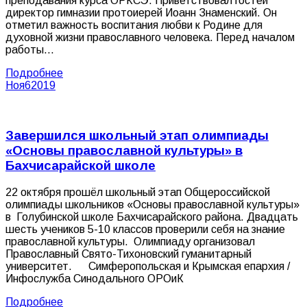
преподавания курса ОРКСЭ. Приветствовал гостей
директор гимназии протоиерей Иоанн Знаменский. Он
отметил важность воспитания любви к Родине для
духовной жизни православного человека. Перед началом
работы…
Подробнее
Ноя
6
2019
Завершился школьный этап олимпиады
«Основы православной культуры» в
Бахчисарайской школе
22 октября прошёл школьный этап Общероссийской
олимпиады школьников «Основы православной культуры»
в Голубинской школе Бахчисарайского района. Двадцать
шесть учеников 5-10 классов проверили себя на знание
православной культуры. Олимпиаду организовал
Православный Свято-Тихоновский гуманитарный
университет. Симферопольская и Крымская епархия /
Инфослужба Синодального ОРОиК
Подробнее