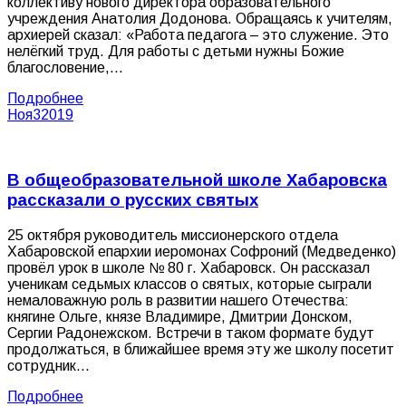
коллективу нового директора образовательного
учреждения Анатолия Додонова. Обращаясь к учителям,
архиерей сказал: «Работа педагога – это служение. Это
нелёгкий труд. Для работы с детьми нужны Божие
благословение,…
Подробнее
Ноя
3
2019
В общеобразовательной школе Хабаровска
рассказали о русских святых
25 октября руководитель миссионерского отдела
Хабаровской епархии иеромонах Софроний (Медведенко)
провёл урок в школе № 80 г. Хабаровск. Он рассказал
ученикам седьмых классов о святых, которые сыграли
немаловажную роль в развитии нашего Отечества:
княгине Ольге, князе Владимире, Дмитрии Донском,
Сергии Радонежском. Встречи в таком формате будут
продолжаться, в ближайшее время эту же школу посетит
сотрудник…
Подробнее