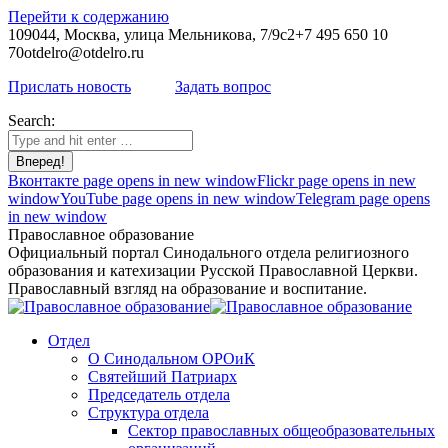
Перейти к содержанию
109044, Москва, улица Мельникова, 7/9с2
+7 495 650 10
70
otdelro@otdelro.ru
Прислать новость
Задать вопрос
Search:
Вконтакте page opens in new window
Flickr page opens in new
window
YouTube page opens in new window
Telegram page opens
in new window
Православное образование
Официальный портал Синодального отдела религиозного
образования и катехизации Русской Православной Церкви.
Православный взгляд на образование и воспитание.
Отдел
О Синодальном ОРОиК
Святейший Патриарх
Председатель отдела
Структура отдела
Сектор православных общеобразовательных