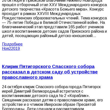
26 октября в Приокском благочинии Нижнего Новгорода
прошёл отборочный этап XXV Международного конкурса
детского творчества «Красота Божьего мира». Конкурс
проходит в рамках XXVIII Международных
Рождественских образовательных чтений. Тема конкурса
— 75-летие Победы в Великой Отечественной войне. На
благочиннический этап представили 165 работ учеников
школ и воспитанников детских садов Приокского района и
детей, посещающих районный детско-юношеский…
Подробнее
Ноя
2
2019
Клирик Пятигорского Спасского собора
рассказал в детском саду об устройстве
православного храма
24 октября клирик Спасского собора города Пятигорск
иерей Димитрий Великородный встретился с
воспитанниками детского сада № 2 «Кораблик».
Священник рассказал детям о православном храме, его
устройстве и о чтимом Иверском образе Пресвятой
Богородицы. Дети слушали и рассматривали