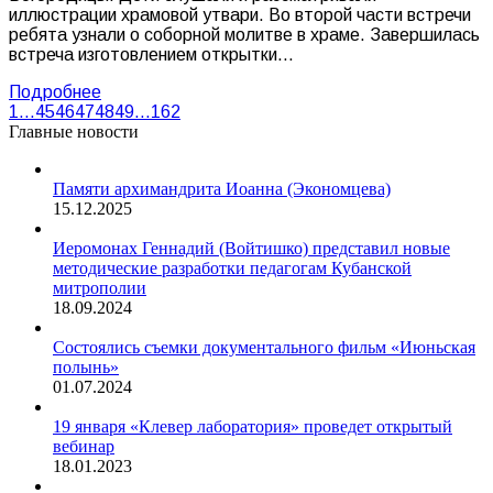
иллюстрации храмовой утвари. Во второй части встречи
ребята узнали о соборной молитве в храме. Завершилась
встреча изготовлением открытки…
Подробнее
1
…
45
46
47
48
49
…
162
Главные новости
Памяти архимандрита Иоанна (Экономцева)
15.12.2025
Иеромонах Геннадий (Войтишко) представил новые
методические разработки педагогам Кубанской
митрополии
18.09.2024
Состоялись съемки документального фильм «Июньская
полынь»
01.07.2024
19 января «Клевер лаборатория» проведет открытый
вебинар
18.01.2023