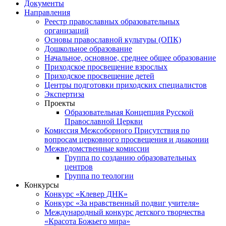
Документы
Направления
Реестр православных образовательных
организаций
Основы православной культуры (ОПК)
Дошкольное образование
Начальное, основное, среднее общее образование
Приходское просвещение взрослых
Приходское просвещение детей
Центры подготовки приходских специалистов
Экспертиза
Проекты
Образовательная Концепция Русской
Православной Церкви
Комиссия Межсоборного Присутствия по
вопросам церковного просвещения и диаконии
Межведомственные комиссии
Группа по созданию образовательных
центров
Группа по теологии
Конкурсы
Конкурс «Клевер ДНК»
Конкурс «За нравственный подвиг учителя»
Международный конкурс детского творчества
«Красота Божьего мира»