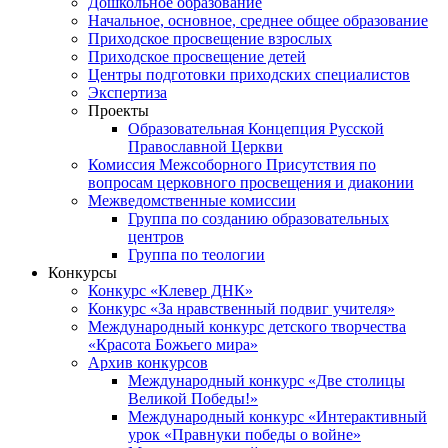
Дошкольное образование
Начальное, основное, среднее общее образование
Приходское просвещение взрослых
Приходское просвещение детей
Центры подготовки приходских специалистов
Экспертиза
Проекты
Образовательная Концепция Русской
Православной Церкви
Комиссия Межсоборного Присутствия по
вопросам церковного просвещения и диаконии
Межведомственные комиссии
Группа по созданию образовательных
центров
Группа по теологии
Конкурсы
Конкурс «Клевер ДНК»
Конкурс «За нравственный подвиг учителя»
Международный конкурс детского творчества
«Красота Божьего мира»
Архив конкурсов
Международный конкурс «Две столицы
Великой Победы!»
Международный конкурс «Интерактивный
урок «Правнуки победы о войне»